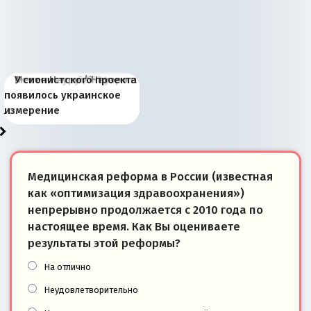
Киевская марионетка
В России назрели
Миграционный пожар
Россия начинает
Россия зимой 1904
Русская нация вчера и
Почему правый крах в
Место Науру / Науэро в
У сионистского проекта
Запада рассказала о
перемены: 15 шагов к
Европы
сбрасывать балласт
года: первые уступки во
сегодня
Варшаве не поможет её
современной истории
появилось украинское
«переобувании» хозяев
суверенной экономике
Анкориджа
внутренней политике
отношениям с Россией?
Южной Осетии
измерение
Медицинская реформа в России (известная
как «оптимизация здравоохранения»)
непрерывно продолжается с 2010 года по
настоящее время. Как Вы оцениваете
результаты этой реформы?
На отлично
Неудовлетворительно