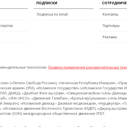
ПОДПИСКИ
СОТРУДНИЧЕ
Подписка по email
Контакты
спертов
Партнёры
Реклама
омендательные технологии.
Правила применения рекомендательных тех
и» («Легион Свобода России»), «Чеченская Республика Ичкерия», «Правый
еская армия» (УПА), «Исламское государство» («Исламское Государство И
 ИГИЛ, ДАИШ), «Джабхат Фатх аш-Шам», «Священная война» («Аль-Джихад» 
аб», «УНА-УНСО», «Движение Талибан», «Братья-мусульмане» («Аль-Ихва
кий Эмират»), «Исламский джихад – Джамаат моджахедов», «Нурджулар», «
», «Исламское движение Восточного Туркестана» (ИДВТ), «Джунд аш-Шам»,
истов» (ОУН), международное общественное движение ЛГБТ.