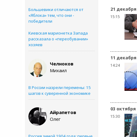
21 декабря
Большевики отличаются от
«Яблока» тем, что они -
15:15
победители
Киевская марионетка Запада
рассказала о «переобувании»
хозяев
11 декабря
Челноков
14:24
Михаил
В России назрели перемены: 15
шагов к суверенной экономике
03 октября
Айрапетов
15:30
Олег
Россия зимой 1904 года: первые