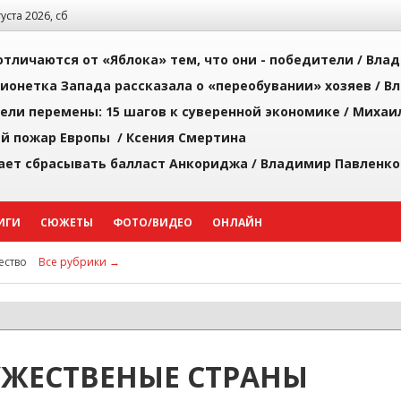
густа 2026, сб
тличаются от «Яблока» тем, что они - победители /
Влад
ионетка Запада рассказала о «переобувании» хозяев /
Вл
рели перемены: 15 шагов к суверенной экономике /
Михаи
й пожар Европы /
Ксения Смертина
ает сбрасывать балласт Анкориджа /
Владимир Павленко
ИГИ
СЮЖЕТЫ
ФОТО/ВИДЕО
ОНЛАЙН
ство
Все рубрики →
ЖЕСТВЕНЫЕ СТРАНЫ