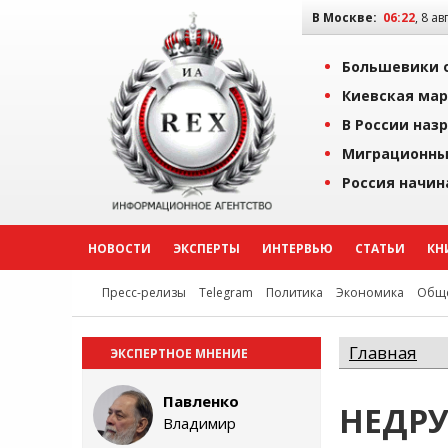
В Москве:
06:22
, 8 ав
Большевики о
Киевская мар
В России наз
Миграционны
Россия начин
НОВОСТИ
ЭКСПЕРТЫ
ИНТЕРВЬЮ
СТАТЬИ
КН
Пресс-релизы
Telegram
Политика
Экономика
Обще
Главная
ЭКСПЕРТНОЕ МНЕНИЕ
Павленко
НЕДРУ
Владимир