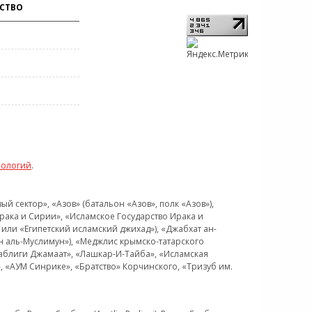
СТВО
нологий
.
 сектор», «Азов» (батальон «Азов», полк «Азов»),
рака и Сирии», «Исламское Государство Ирака и
или «Египетский исламский джихад»), «Джабхат ан-
н аль-Муслимун»), «Меджлис крымско-татарского
Таблиги Джамаат», «Лашкар-И-Тайба», «Исламская
 «АУМ Синрике», «Братство» Корчинского, «Тризуб им.