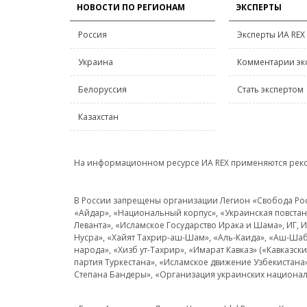
НОВОСТИ ПО РЕГИОНАМ
ЭКСПЕРТЫ
Россия
Эксперты ИА REX
Украина
Комментарии эк
Белоруссия
Стать экспертом
Казахстан
На информационном ресурсе ИА REX применяются рек
В России запрещены организации Легион «Свобода Росси
«Айдар», «Национальный корпус», «Украинская повстанч
Леванта», «Исламское Государство Ирака и Шама», ИГ,
Нусра», «Хайят Тахрир-аш-Шам», «Аль-Каида», «Аш-Шаб
народа», «Хизб ут-Тахрир», «Имарат Кавказ» («Кавказс
партия Туркестана», «Исламское движение Узбекистана
Степана Бандеры», «Организация украинских национал