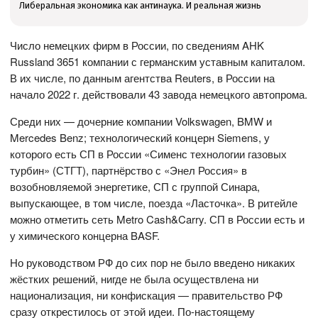
Либеральная экономика как антинаука. И реальная жизнь
Число немецких фирм в России, по сведениям AHK
Russland 3651 компании с германским уставным капиталом.
В их числе, по данным агентства Reuters, в России на
начало 2022 г. действовали 43 завода немецкого автопрома.
Среди них — дочерние компании Volkswagen, BMW и
Mercedes Benz; технологический концерн Siemens, у
которого есть СП в России «Сименс технологии газовых
турбин» (СТГТ), партнёрство с «Энел Россия» в
возобновляемой энергетике, СП с группой Синара,
выпускающее, в том числе, поезда «Ласточка». В ритейле
можно отметить сеть Metro Cash&Carry. СП в России есть и
у химического концерна BASF.
Но руководством РФ до сих пор не было введено никаких
жёстких решений, нигде не была осуществлена ни
национализация, ни конфискация — правительство РФ
сразу открестилось от этой идеи. По-настоящему