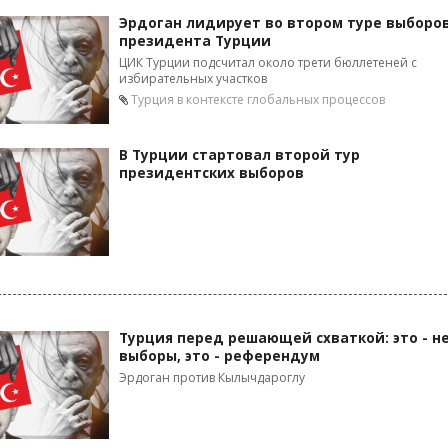
Эрдоган лидирует во втором туре выборо
президента Турции
ЦИК Турции подсчитал около трети бюллетеней с
избирательных участков
Турция в контексте глобальных процессов
В Турции стартовал второй тур
президентских выборов
Турция перед решающей схваткой: это - н
выборы, это - референдум
Эрдоган против Кылычдароглу