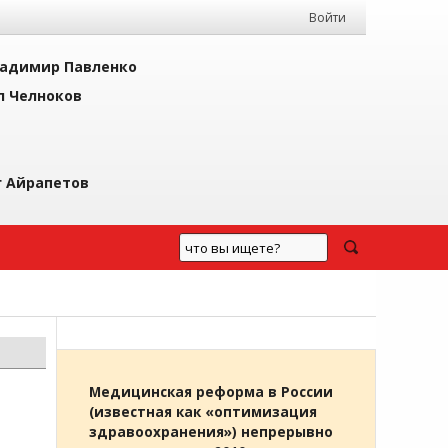
Войти
адимир Павленко
л Челноков
г Айрапетов
Медицинская реформа в России
(известная как «оптимизация
здравоохранения») непрерывно