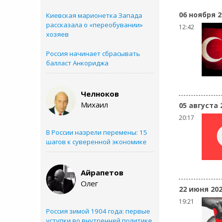
06 ноября 2
Киевская марионетка Запада
рассказала о «переобувании»
12:42
хозяев
Россия начинает сбрасывать
балласт Анкориджа
Челноков
Михаил
05 августа 
20:17
В России назрели перемены: 15
шагов к суверенной экономике
Айрапетов
Олег
22 июня 20
19:21
Россия зимой 1904 года: первые
уступки во внутренней политике