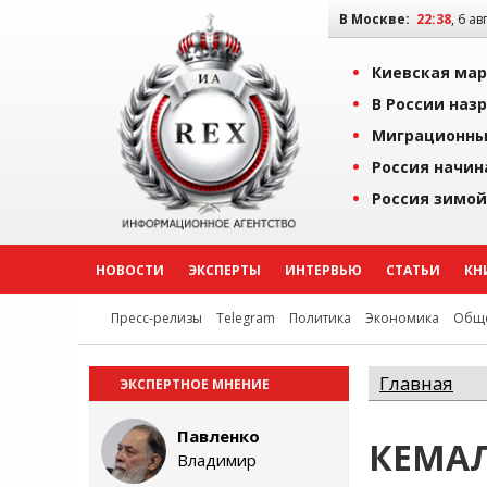
В Москве:
22:38
, 6 ав
Киевская мар
В России наз
Миграционны
Россия начин
Россия зимой
НОВОСТИ
ЭКСПЕРТЫ
ИНТЕРВЬЮ
СТАТЬИ
КН
Пресс-релизы
Telegram
Политика
Экономика
Обще
Главная
ЭКСПЕРТНОЕ МНЕНИЕ
Павленко
КЕМА
Владимир