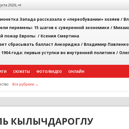
густа 2026, чт
ионетка Запада рассказала о «переобувании» хозяев /
Вл
рели перемены: 15 шагов к суверенной экономике /
Михаи
й пожар Европы /
Ксения Смертина
ает сбрасывать балласт Анкориджа /
Владимир Павленко
 1904 года: первые уступки во внутренней политике /
Оле
ИГИ
СЮЖЕТЫ
ФОТО/ВИДЕО
ОНЛАЙН
ство
Все рубрики →
ЛЬ КЫЛЫЧДАРОГЛУ