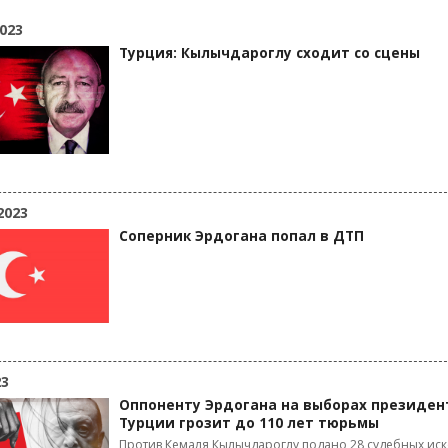
023
Турция: Кылычдароглу сходит со сцены
2023
Соперник Эрдогана попал в ДТП
23
Оппоненту Эрдогана на выборах президен
Турции грозит до 110 лет тюрьмы
Против Кемаля Кылычдароглу подано 28 судебных иск