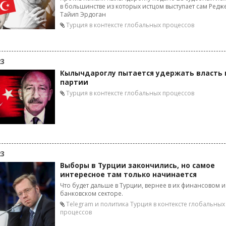
в большинстве из которых истцом выступает сам Редж
Тайип Эрдоган
Турция в контексте глобальных процессов
23
Кылычдароглу пытается удержать власть 
партии
Турция в контексте глобальных процессов
23
Выборы в Турции закончились, но самое
интересное там только начинается
Что будет дальше в Турции, вернее в их финансовом и
банковском секторе.
Telegram и политика
Турция в контексте глобальных
процессов