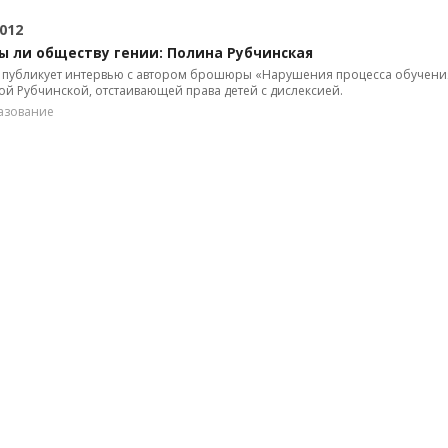
012
ы ли обществу гении: Полина Рубчинская
X публикует интервью с автором брошюры «Нарушения процесса обучени
й Рубчинской, отстаивающей права детей с дислексией.
азование