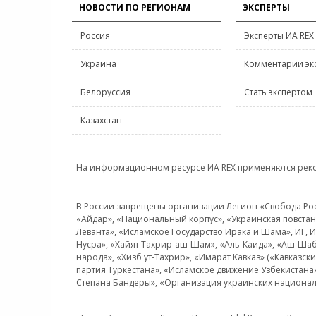
НОВОСТИ ПО РЕГИОНАМ
ЭКСПЕРТЫ
Россия
Эксперты ИА REX
Украина
Комментарии эк
Белоруссия
Стать экспертом
Казахстан
На информационном ресурсе ИА REX применяются рек
В России запрещены организации Легион «Свобода Росси
«Айдар», «Национальный корпус», «Украинская повстанч
Леванта», «Исламское Государство Ирака и Шама», ИГ,
Нусра», «Хайят Тахрир-аш-Шам», «Аль-Каида», «Аш-Шаб
народа», «Хизб ут-Тахрир», «Имарат Кавказ» («Кавказс
партия Туркестана», «Исламское движение Узбекистана
Степана Бандеры», «Организация украинских национал