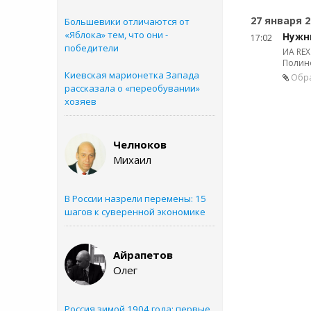
27 января 2
Большевики отличаются от
«Яблока» тем, что они -
Нужн
17:02
победители
ИА RE
Полино
Киевская марионетка Запада
Обр
рассказала о «переобувании»
хозяев
Челноков
Михаил
В России назрели перемены: 15
шагов к суверенной экономике
Айрапетов
Олег
Россия зимой 1904 года: первые