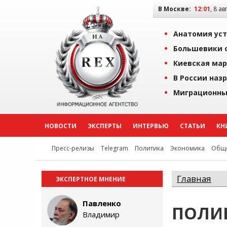
В Москве:
12:01
, 8 ав
Анатомия уст
Большевики о
Киевская мар
В России наз
Миграционны
НОВОСТИ
ЭКСПЕРТЫ
ИНТЕРВЬЮ
СТАТЬИ
КН
Пресс-релизы
Telegram
Политика
Экономика
Обще
Главная
ЭКСПЕРТНОЕ МНЕНИЕ
Павленко
ПОЛИ
Владимир