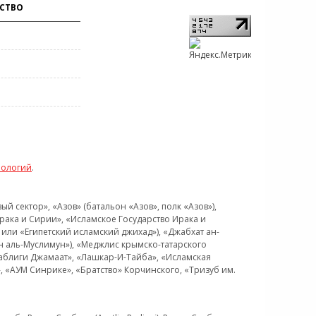
СТВО
нологий
.
 сектор», «Азов» (батальон «Азов», полк «Азов»),
рака и Сирии», «Исламское Государство Ирака и
или «Египетский исламский джихад»), «Джабхат ан-
н аль-Муслимун»), «Меджлис крымско-татарского
Таблиги Джамаат», «Лашкар-И-Тайба», «Исламская
 «АУМ Синрике», «Братство» Корчинского, «Тризуб им.