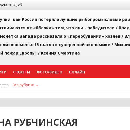
густа 2026, сб
упки: как Россия потеряла лучшие рыбопромысловые ра
тличаются от «Яблока» тем, что они - победители /
Влад
ионетка Запада рассказала о «переобувании» хозяев /
Вл
рели перемены: 15 шагов к суверенной экономике /
Михаи
й пожар Европы /
Ксения Смертина
ИГИ
СЮЖЕТЫ
ФОТО/ВИДЕО
ОНЛАЙН
ство
Все рубрики →
НА РУБЧИНСКАЯ