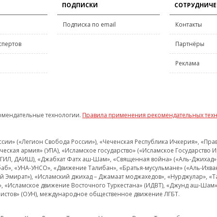
ПОДПИСКИ
СОТРУДНИЧЕ
Подписка по email
Контакты
спертов
Партнёры
Реклама
омендательные технологии.
Правила применения рекомендательных тех
и» («Легион Свобода России»), «Чеченская Республика Ичкерия», «Правый
еская армия» (УПА), «Исламское государство» («Исламское Государство И
 ИГИЛ, ДАИШ), «Джабхат Фатх аш-Шам», «Священная война» («Аль-Джихад» 
аб», «УНА-УНСО», «Движение Талибан», «Братья-мусульмане» («Аль-Ихва
кий Эмират»), «Исламский джихад – Джамаат моджахедов», «Нурджулар», «
», «Исламское движение Восточного Туркестана» (ИДВТ), «Джунд аш-Шам»,
истов» (ОУН), международное общественное движение ЛГБТ.