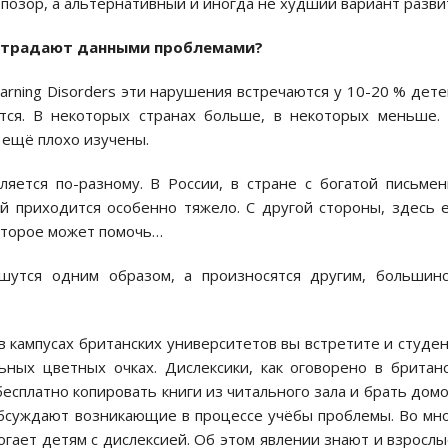
 позор, а альтернативный и иногда не худший вариант разви
страдают данными проблемами?
ning Disorders эти нарушения встречаются у 10-20 % дете
ется. В некоторых странах больше, в некоторых меньше.
 ещё плохо изучены.
ляется по-разному. В России, в стране с богатой письме
й приходится особенно тяжело. С другой стороны, здесь 
которое может помочь…
ишутся одним образом, а произносятся другим, большин
в кампусах британских университетов вы встретите и студе
ьных цветных очках. Дислексики, как оговорено в британ
бесплатно копировать книги из читального зала и брать домо
обсуждают возникающие в процессе учёбы проблемы. Во мн
гает детям с дислексией. Об этом явлении знают и взрослы