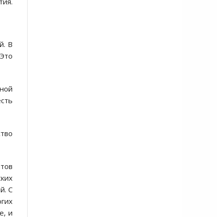
тия.
й. В
 Это
нной
есть
ство
нтов
ских
й. С
огих
е, и