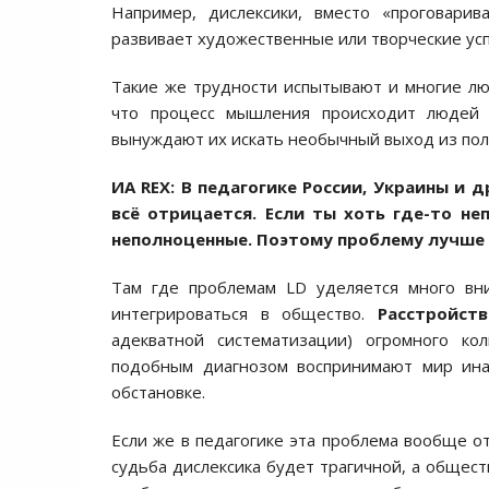
Например, дислексики, вместо «проговарив
развивает художественные или творческие усп
Такие же трудности испытывают и многие люди
что процесс мышления происходит людей 
вынуждают их искать необычный выход из по
ИА REX:
В педагогике России, Украины и д
всё отрицается. Если ты хоть где-то не
неполноценные. Поэтому проблему лучше 
Там где проблемам LD уделяется много вн
интегрироваться в общество.
Расстройст
адекватной систематизации) огромного ко
подобным диагнозом воспринимают мир ина
обстановке.
Если же в педагогике эта проблема вообще о
судьба дислексика будет трагичной, а общес