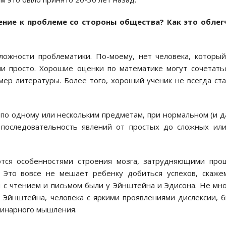
ение к проблеме со стороны общества? Как это облег
ожности проблематики. По-моему, нет человека, которы
ни просто. Хорошие оценки по математике могут сочетать
мер литературы. Более того, хороший ученик не всегда ст
 по одному или нескольким предметам, при нормальном (и 
о последовательность явлений от простых до сложных ил
ются особенностями строения мозга, затрудняющими про
. Это вовсе не мешает ребенку добиться успехов, скаже
 с чтением и письмом были у Эйнштейна и Эдисона. Не мн
 Эйнштейна, человека с яркими проявлениями дислексии, 
динарного мышления.