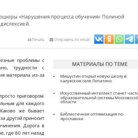
рошюры «Нарушения процесса обучения» Полиной
дислексией.
Печать
Отправить по email
ьёзные проблемы с
МАТЕРИАЛЫ ПО ТЕМЕ
жно, трудности с
ия материала из-за
Мишустин открыл новую школу в
калужском селе Лопатино
Искусственный интеллект станет час
просто приговором.
образовательной системы Московско
области
ельным для каждого
 Каково же бывает
Библиотечная оптимизация по-
 за другой приносит
ярославски
очинения. Дорога в
е, где 80 лет назад