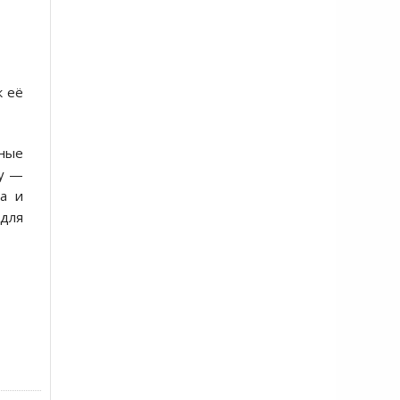
к её
ные
ку —
а и
для