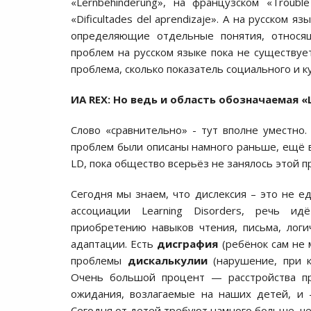
«Lernbehinderung», на французском «Trouble des apprenti
«Dificultades del aprendizaje». А на русском
определяющие отдельные понятия, относящ
проблем на русском языке пока не существует
проблема, сколько показатель социального и 
ИА REX:
Но ведь и область обозначаемая «Le
Слово «сравнительно» - тут вполне уместно
проблем были описаны намного раньше, ещё в 
LD, пока общество всерьёз не занялось этой п
Сегодня мы знаем, что дислексия – это не 
ассоциации Learning Disorders, речь и
приобретению навыков чтения, письма, лог
адаптации. Есть
дисграфия
(ребёнок сам не м
проблемы
дискалькулии
(нарушение, при к
Очень большой процент — расстройства пр
ожидания, возлагаемые на наших детей, и 
Сегодня от детей требуют намного больше, че