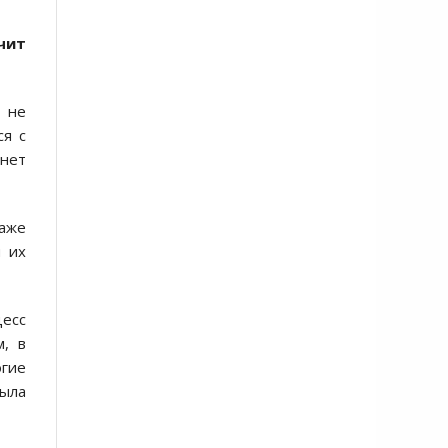
чит
й не
ся с
анет
даже
и их
цесс
м, в
огие
была