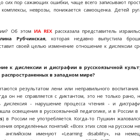
до сих пор сажающих ошибки, чаще всего записывают прос
 комплексы, неврозы, понижается самооценка. Детей ру
ксии? Об этом
ИА REX
рассказала представитель израиль
лина Рубчинская
, которая недавно выпустила брош
ставит своей целью изменение отношение к дислексии с
ие к дислексии и дисграфии в русскоязычной культ
в распространенных в западном мире?
итаются результатом лени или неправильного воспитания
гда он не справляется с диктантом, это не только рано, 
 дислексия - нарушение процесса чтения - и дисграфи
ашла освещения в русскоязычной педагогике, и в России в
es
) в России не употребляется. Когда-то Пушкин жаловалс
ения определённых понятий: «Всех этих слов на русском нет
английском именуют «Learning disability», на немец