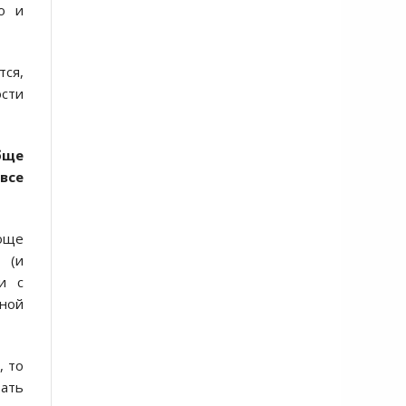
то и
тся,
сти
бще
все
още
 (и
и с
ной
, то
вать