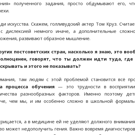
ания» полученного задания, просто обдумывают его, ч
ехи.
 искусства. Скажем, голливудский актер Том Круз. Считае
с дислексией немного иначе, а дополнительные сложно
ложения, развивают образное мышление.
ругих постсоветских стран, насколько я знаю, это воо
полноценен, говорят, что ты должен идти туда, где 
скрывать и этого не показывать?
имания, там людям с этой проблемой становится всё пр
ва процесса обучения
— это трудности в восприятии
личества разнообразных факторов. Именно поэтому дет
че, чем мы, и им особенно сложно в школьной формаль
трицается, а в медицине ей не уделяют должного внимания
тво может недополучить гения. Важно вовремя диагностиро