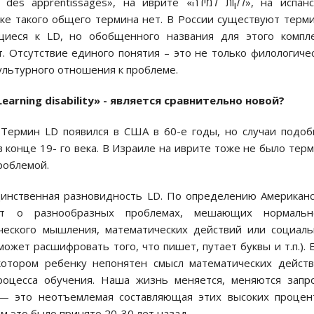
ssages», на иврите «לקות למידה», на испанском
 языке такого общего термина нет. В России существуют терм
иеся к LD, но обобщенного названия для этого компле
. Отсутствие единого понятия – это не только филологиче
культурного отношения к проблеме.
arning disability» - является сравнительно новой?
. Термин LD появился в США в 60-е годы, но случаи подо
конце 19- го века. В Израиле на иврите тоже не было тер
роблемой.
единственная разновидность LD. По определению Американ
дёт о разнообразных проблемах, мешающих нормальн
ического мышления, математических действий или социал
ожет расшифровать того, что пишет, путает буквы и т.п.). 
отором ребенку непонятен смысл математических действ
оцесса обучения. Наша жизнь меняется, меняются запро
— это неотъемлемая составляющая этих высоких процен
м это было принято 20-30 лет назад.