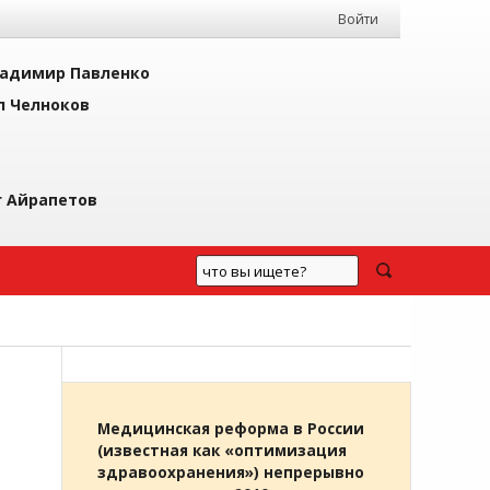
Войти
адимир Павленко
л Челноков
г Айрапетов
Медицинская реформа в России
(известная как «оптимизация
здравоохранения») непрерывно