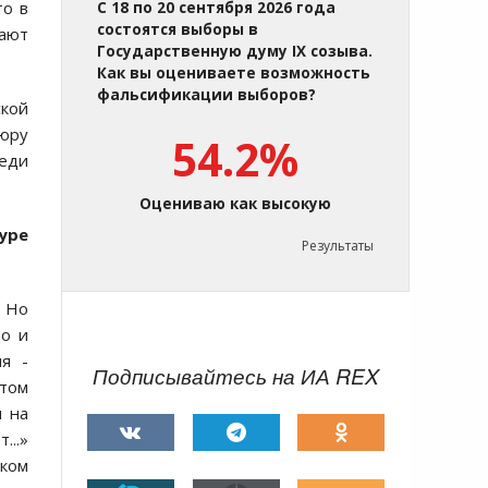
то в
С 18 по 20 сентября 2026 года
состоятся выборы в
гают
Государственную думу IX созыва.
Как вы оцениваете возможность
фальсификации выборов?
ской
юру
54.2%
реди
Оцениваю как высокую
уре
Результаты
. Но
но и
я -
Подписывайтесь на ИА REX
 том
я на
...»
ком