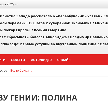
густа 2026, пт
ионетка Запада рассказала о «переобувании» хозяев /
Вл
рели перемены: 15 шагов к суверенной экономике /
Михаи
й пожар Европы /
Ксения Смертина
ает сбрасывать балласт Анкориджа /
Владимир Павленко
 1904 года: первые уступки во внутренней политике /
Оле
ИГИ
СЮЖЕТЫ
ФОТО/ВИДЕО
ОНЛАЙН
ство
Все рубрики →
У ГЕНИИ: ПОЛИНА