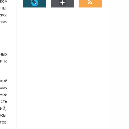
ины,
кса
ская
бных
мина
ской
ому
ьной
Есть
ий).
сы,
тов.