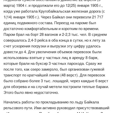
марта) 1904 г. и продолжали его до 12(25) января 1905 г.,
когда уже работала Кругобайкальская железная дорога (с
1(14) января 1905 г.). Через Байкал они перевезли 21 717
единиц подвижного состава. Переезд на пароме был
достаточно комфортабельным и коротким по времени.
Паром брал на борт 28 вагонов и 2-2,3 тыс. чел. В среднем
совершалось 2,4-3 рейса в оба конца в сутки, но к лету за
счет ускорения погрузки и выгрузки эту цифру удалось
довести до 4. Для увеличения объемов перевозок были
использованы взятые у частных лиц в аренду 8 барж,
которые брали на буксир 3 частных парохода. Сразу же
после того, как озеро замерзло, был организован гужевой
транспорт по кратчайшей линии (48 верст). Для перевозок
было собрано более 3 тыс. лошадей, через каждые 6 верст
для обогрева и на случай метели построили теплые бараки.
Этого было явно недостаточно.
Начались работы по прокладыванию по льду Байкала
рельсового пути. Ими активно руководил присутствовавший