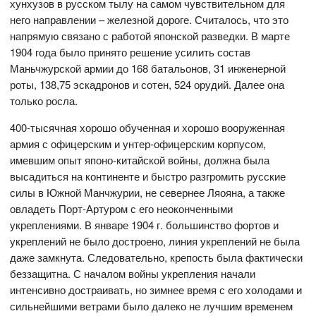
хунхузов в русском тылу на самом чувствительном для
него направлении – железной дороге. Считалось, что это
напрямую связано с работой японской разведки. В марте
1904 года было принято решение усилить состав
Маньчжурской армии до 168 батальонов, 31 инженерной
роты, 138,75 эскадронов и сотен, 524 орудий. Далее она
только росла.
400-тысячная хорошо обученная и хорошо вооруженная
армия с офицерским и унтер-офицерским корпусом,
имевшим опыт японо-китайской войны, должна была
высадиться на континенте и быстро разгромить русские
силы в Южной Манчжурии, не севернее Ляояна, а также
овладеть Порт-Артуром с его неоконченными
укреплениями. В январе 1904 г. большинство фортов и
укреплений не было достроено, линия укреплений не была
даже замкнута. Следовательно, крепость была фактически
беззащитна. С началом войны укрепления начали
интенсивно достраивать, но зимнее время с его холодами и
сильнейшими ветрами было далеко не лучшим временем