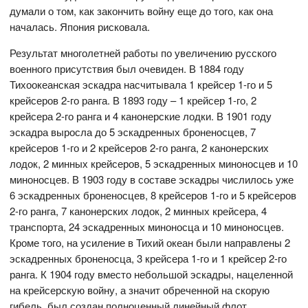
думали о том, как закончить войну еще до того, как она
началась. Япония рисковала.
Результат многолетней работы по увеличению русского
военного присутствия был очевиден. В 1884 году
Тихоокеанская эскадра насчитывала 1 крейсер 1-го и 5
крейсеров 2-го ранга. В 1893 году – 1 крейсер 1-го, 2
крейсера 2-го ранга и 4 канонерские лодки. В 1901 году
эскадра выросла до 5 эскадренных броненосцев, 7
крейсеров 1-го и 2 крейсеров 2-го ранга, 2 канонерских
лодок, 2 минных крейсеров, 5 эскадренных миноносцев и 10
миноносцев. В 1903 году в составе эскадры числилось уже
6 эскадренных броненосцев, 8 крейсеров 1-го и 5 крейсеров
2-го ранга, 7 канонерских лодок, 2 минных крейсера, 4
транспорта, 24 эскадренных миноносца и 10 миноносцев.
Кроме того, на усиление в Тихий океан были направлены 2
эскадренных броненосца, 3 крейсера 1-го и 1 крейсер 2-го
ранга. К 1904 году вместо небольшой эскадры, нацеленной
на крейсерскую войну, а значит обреченной на скорую
гибель, был создан полноценный линейный флот,