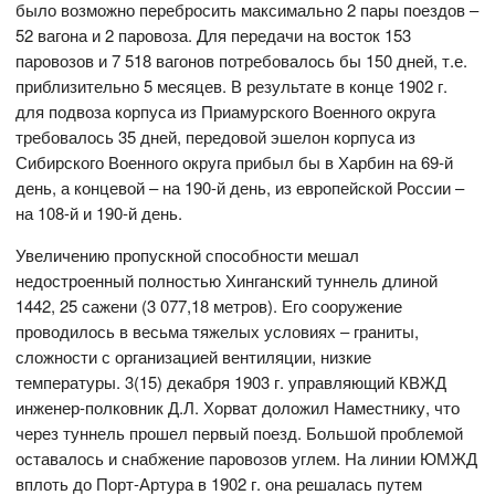
было возможно перебросить максимально 2 пары поездов –
52 вагона и 2 паровоза. Для передачи на восток 153
паровозов и 7 518 вагонов потребовалось бы 150 дней, т.е.
приблизительно 5 месяцев. В результате в конце 1902 г.
для подвоза корпуса из Приамурского Военного округа
требовалось 35 дней, передовой эшелон корпуса из
Сибирского Военного округа прибыл бы в Харбин на 69-й
день, а концевой – на 190-й день, из европейской России –
на 108-й и 190-й день.
Увеличению пропускной способности мешал
недостроенный полностью Хинганский туннель длиной
1442, 25 сажени (3 077,18 метров). Его сооружение
проводилось в весьма тяжелых условиях – граниты,
сложности с организацией вентиляции, низкие
температуры. 3(15) декабря 1903 г. управляющий КВЖД
инженер-полковник Д.Л. Хорват доложил Наместнику, что
через туннель прошел первый поезд. Большой проблемой
оставалось и снабжение паровозов углем. На линии ЮМЖД
вплоть до Порт-Артура в 1902 г. она решалась путем