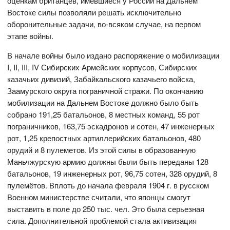
оценкам британцев, имевшиеся у России на Дальнем
Востоке силы позволяли решать исключительно
оборонительные задачи, во-всяком случае, на первом
этапе войны.
В начале войны было издано распоряжение о мобилизации
I, II, III, IV Сибирских Армейских корпусов, Сибирских
казачьих дивизий, Забайкальского казачьего войска,
Заамурского округа пограничной стражи. По окончанию
мобилизации на Дальнем Востоке должно было быть
собрано 191,25 батальонов, 8 местных команд, 55 рот
пограничников, 163,75 эскадронов и сотен, 47 инженерных
рот, 1,25 крепостных артиллерийских батальонов, 480
орудий и 8 пулеметов. Из этой силы в образованную
Маньчжурскую армию должны были быть переданы 128
батальонов, 19 инженерных рот, 96,75 сотен, 328 орудий, 8
пулемётов. Вплоть до начала февраля 1904 г. в русском
Военном министерстве считали, что японцы смогут
выставить в поле до 250 тыс. чел. Это была серьезная
сила. Дополнительной проблемой стала активизация