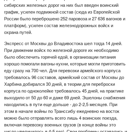
сибирских железных дорог на них был введен воинский
график, усилен подвижной состав (сюда из Европейской
России было переброшено 252 паровоза и 27 636 вагонов и
платформ), усилен состав железнодорожных войск и
охрана путей.
Экспресс от Москвы до Владивостока шел тогда 14 дней.
При движении войск по железной дороге их необходимо
было обеспечить горячей едой, в организации питания
хорошо помогали вагоны-кухни, которые могли приготовить
еду сразу на 700 чел. Для перевозки армейского корпуса
требовалось 96 составов, армейский состав от Москвы до
Харбина добирался 30 дней, в теории для переброски
корпуса по одноколейке требовалось 45 дней, на практике
выходило от 50 до 60 и даже 69 дней. Эшелоны снабжения
находились в пути еще дольше - до 2-2,5 месяцев. При
этом в начале войны по Транссибу ежедневно на восток
можно было отправлять всего лишь 4 воинских поезда,
включая перевозку военных грузов (в конце войны это
число увеличилось в 4-5 раз). Свои проблемы оставались и