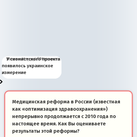
Киевская марионетка
В России назрели
Миграционный пожар
Россия начинает
Россия зимой 1904
Русская нация вчера и
Почему правый крах в
Место Науру / Науэро в
У сионистского проекта
Запада рассказала о
перемены: 15 шагов к
Европы
сбрасывать балласт
года: первые уступки во
сегодня
Варшаве не поможет её
современной истории
появилось украинское
«переобувании» хозяев
суверенной экономике
Анкориджа
внутренней политике
отношениям с Россией?
Южной Осетии
измерение
Медицинская реформа в России (известная
как «оптимизация здравоохранения»)
непрерывно продолжается с 2010 года по
настоящее время. Как Вы оцениваете
результаты этой реформы?