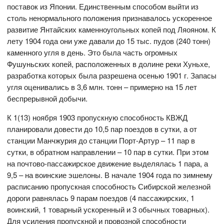
поставок из Японии. Единственным способом выйти из
столь ненормального положения признавалось ускоренное
развитие Янтайских каменноугольных копей под Ляояном. К
лету 1904 года они уже давали до 15 тыс. пудов (240 тонн)
каменного угля в день. Это была часть огромных
Фушуньских копей, расположенных в долине реки Хуньхе,
разработка которых была разрешена осенью 1901 г. Запасы
угля оценивались в 3,6 млн. тонн – примерно на 15 лет
беспрерывной добычи.
К 1(13) ноября 1903 пропускную способность КВЖД
планировали довести до 10,5 пар поездов в сутки, а от
станции Манчжурия до станции Порт-Артур – 11 пар в
сутки, в обратном направлении – 10 пар в сутки. При этом
на почтово-пассажирское движение выделялась 1 пара, а
9,5 – на воинские эшелоны. В начале 1904 года по зимнему
расписанию пропускная способность Сибирской железной
дороги равнялась 9 парам поездов (4 пассажирских, 1
воинский, 1 товарный ускоренный и 3 обычных товарных).
Для усиления пропускной и провозной способности