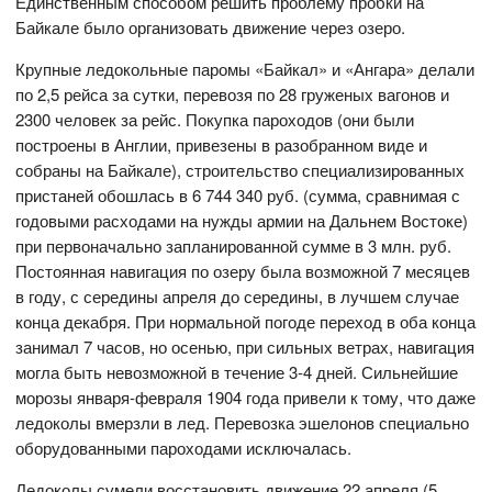
Единственным способом решить проблему пробки на
Байкале было организовать движение через озеро.
Крупные ледокольные паромы «Байкал» и «Ангара» делали
по 2,5 рейса за сутки, перевозя по 28 груженых вагонов и
2300 человек за рейс. Покупка пароходов (они были
построены в Англии, привезены в разобранном виде и
собраны на Байкале), строительство специализированных
пристаней обошлась в 6 744 340 руб. (сумма, сравнимая с
годовыми расходами на нужды армии на Дальнем Востоке)
при первоначально запланированной сумме в 3 млн. руб.
Постоянная навигация по озеру была возможной 7 месяцев
в году, с середины апреля до середины, в лучшем случае
конца декабря. При нормальной погоде переход в оба конца
занимал 7 часов, но осенью, при сильных ветрах, навигация
могла быть невозможной в течение 3-4 дней. Сильнейшие
морозы января-февраля 1904 года привели к тому, что даже
ледоколы вмерзли в лед. Перевозка эшелонов специально
оборудованными пароходами исключалась.
Ледоколы сумели восстановить движение 22 апреля (5