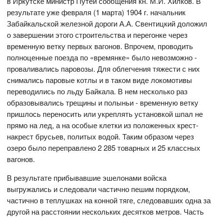
в Иркутске министр Путей сообщения кн. М.И. Хилков. В
результате уже февраля (1 марта) 1904 г. начальник
Забайкальской железной дороги А.А. Свентицкий доложил
о завершении этого строительства и перегонке через
временную ветку первых вагонов. Впрочем, проводить
полноценные поезда по «времянке» было невозможно -
проваливались паровозы. Для облегчения тяжести с них
снимались паровые котлы и в таком виде локомотивы
переводились по льду Байкала. В нем несколько раз
образовывались трещины и полыньи - временную ветку
пришлось переносить или укреплять установкой шпал не
прямо на лед, а на особые клетки из положенных крест-
накрест брусьев, политых водой. Таким образом через
озеро было переправлено 2 285 товарных и 25 классных
вагонов.
В результате прибывавшие эшелонами войска
выгружались и следовали частично пешим порядком,
частично в теплушках на конной тяге, следовавших одна за
другой на расстоянии нескольких десятков метров. Часть