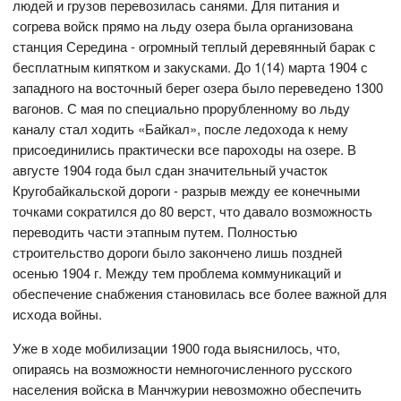
людей и грузов перевозилась санями. Для питания и
согрева войск прямо на льду озера была организована
станция Середина - огромный теплый деревянный барак с
бесплатным кипятком и закусками. До 1(14) марта 1904 с
западного на восточный берег озера было переведено 1300
вагонов. С мая по специально прорубленному во льду
каналу стал ходить «Байкал», после ледохода к нему
присоединились практически все пароходы на озере. В
августе 1904 года был сдан значительный участок
Кругобайкальской дороги - разрыв между ее конечными
точками сократился до 80 верст, что давало возможность
переводить части этапным путем. Полностью
строительство дороги было закончено лишь поздней
осенью 1904 г. Между тем проблема коммуникаций и
обеспечение снабжения становилась все более важной для
исхода войны.
Уже в ходе мобилизации 1900 года выяснилось, что,
опираясь на возможности немногочисленного русского
населения войска в Манчжурии невозможно обеспечить