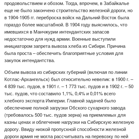
продовольствием и обозом. Тогда, впрочем, в Забайкалье
еще не было закончено строительство железной дороги, но
в 1904-1905 гг. переброска войск на Дальний Восток была
гораздо более масштабной. В 1904 году выяснилось, что
имевшихся в Манчжурии интендантских запасов
недостаточно для нужд армии. Военные выступили
инициатором запрета вывоза хлеба из Сибири. Причина
была проста – обеспечить благоприятные условия для
закупок интендантства.
Объем вывоза из сибирских губерний (включая по линии
Котлас-Архангельск) был относительно невелик: в 1900 г. –
4 839 тыс. пудов, в 1901 г. – 1 773 тыс. пудов и в 1902 г. – 50
тыс. пудов, что составило 1,1%, 0,4% и 0,01% всего
хлебного экспорта Империи. Главной задачей было
обеспечение полной загрузки Обского сухарного завода
(требовалось 500 тыс. пудов зерна) на приемлемых для
казны ценах и облегчение нагрузки на Сибирскую железную
дорогу. Ввиду низкой пропускной способности железной
дороги армия не могла рассчитывать на перевозку по ней