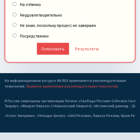
На отлично
Неудовлетворительно
Не знаю, поскольку процесс не завершён
Посредственно
Результаты
На информационном ресурсе ИА REX применяются рекомендательные
технологии.
Правила применения рекомендательных технологий
.
В России запрещены организации Легион «Свобода России» («Легион Свобода
Тахрир», «Имарат Кавказ» («Кавказский Эмират»), «Исламский джихад – Дж
«Голос Америки», «Левада-Центр», «Idel.Реалии», Кавказ.Реалии, Крым.Реал