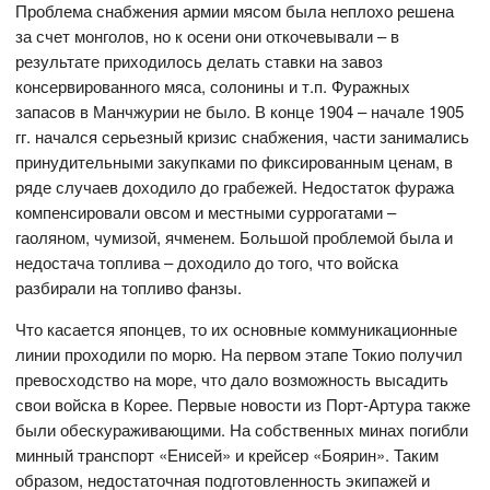
Проблема снабжения армии мясом была неплохо решена
за счет монголов, но к осени они откочевывали – в
результате приходилось делать ставки на завоз
консервированного мяса, солонины и т.п. Фуражных
запасов в Манчжурии не было. В конце 1904 – начале 1905
гг. начался серьезный кризис снабжения, части занимались
принудительными закупками по фиксированным ценам, в
ряде случаев доходило до грабежей. Недостаток фуража
компенсировали овсом и местными суррогатами –
гаоляном, чумизой, ячменем. Большой проблемой была и
недостача топлива – доходило до того, что войска
разбирали на топливо фанзы.
Что касается японцев, то их основные коммуникационные
линии проходили по морю. На первом этапе Токио получил
превосходство на море, что дало возможность высадить
свои войска в Корее. Первые новости из Порт-Артура также
были обескураживающими. На собственных минах погибли
минный транспорт «Енисей» и крейсер «Боярин». Таким
образом, недостаточная подготовленность экипажей и