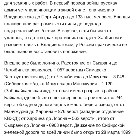
для земляных работ. В первый период войны русская
армия уступала японцам в живой силе - она имела от
Владивостока до Порт-Артура до 133 тыс. человек. Японцы
планировали разгромить эти силы до подхода
подкреплений из России. В случае, если бы им это
удалось, то до того, как противник овладеет Харбином и
разорвет связь с Владивостоком, у России практически не
было шансов восстановить положение.
Внешне все было логично. Расстояние от Сызрани до
Челябинска равнялось 1 057 верстам (Самарско-
Златоустовская ж/д.); от Челябинска до Иркутска – 3 048
(Сибирская ж/д), от Иркутска до Манчжурии – 1 120
(Забакайкальская ж/д, которая имела разрыв в районе
Байкала, где не было еще завершено строительство 244
верст обходной дороги вдоль южного берега озера); от ст.
Манчжурия до Харбина – 876 верст (западное отделение
КВЖД); от Харбина до Ляояна – 562 версты, итого от
Сызрани до Ляояна - 6968 верст. Движение по Сибирской
железной дороге по всей линии было открыто 28 марта 1899