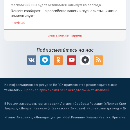
Московский НПЗ будет остановлен минимум на полгода
Reuters сообщает.... а российские власти и журналисты никак не
комментируют…
—
ovintpl
лента комментариев
Подписывайтесь на нас
На информационном ресурсе ИА REX применяются рекомендательные
технологии.
Правила применения рекомендательных технологий
.
В России запрещены организации Легион «Свобода России» («Легион Свобода
Тахрир», «Имарат Кавказ» («Кавказский Эмират»), «Исламский джихад – Дж
«Голос Америки», «Левада-Центр», «Idel.Реалии», Кавказ.Реалии, Крым.Реал