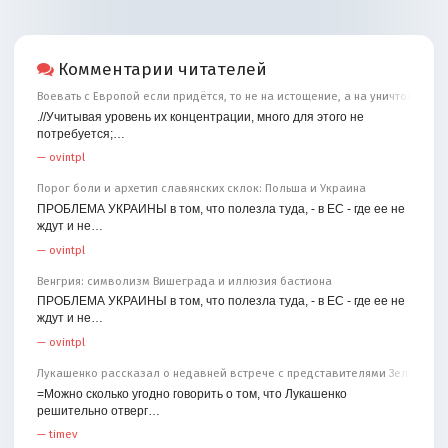
Комментарии читателей
Воевать с Европой если придётся, то не на истощение, а на уничтожение
.//Учитывая уровень их концентрации, много для этого не
потребуется;…
—
ovintpl
Порог боли и архетип славянских склок: Польша и Украина
ПРОБЛЕМА УКРАИНЫ в том, что полезла туда, - в ЕС - где ее не
ждут и не…
—
ovintpl
Венгрия: символизм Вишеграда и иллюзия бастиона
ПРОБЛЕМА УКРАИНЫ в том, что полезла туда, - в ЕС - где ее не
ждут и не…
—
ovintpl
Лукашенко рассказал о недавней встрече с представителями Зеленског
=Можно сколько угодно говорить о том, что Лукашенко
решительно отверг…
—
timev