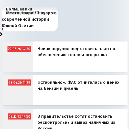
Большевики
Киевская марионетка
В России назрели
Миграционный пожар
Россия начинает
Россия зимой 1904
Русская нация вчера и
Почему правый крах в
Место Науру / Науэро в
отличаются от «Яблока»
Запада рассказала о
перемены: 15 шагов к
Европы
сбрасывать балласт
года: первые уступки во
сегодня
Варшаве не поможет её
современной истории
тем, что они -
«переобувании» хозяев
суверенной экономике
Анкориджа
внутренней политике
отношениям с Россией?
Южной Осетии
победители
Новак поручил подготовить план по
22.06.26 14:30
обеспечению топливного рынка
«Стабильно»: ФАС отчиталась о ценах
23.04.26 11:29
на бензин и дизель
В правительстве хотят остановить
08.12.25 17:50
бесконтрольный вывоз наличных из
России