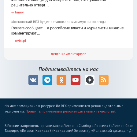
решительно отверг…
—
timev
Московский НПЗ будет остановлен минимум на полгода
Reuters сообщает.... а российские власти и журналисты никак не
комментируют…
—
ovintpl
лента комментариев
Подписывайтесь на нас
На информационном ресурсе ИА REX применяются рекомендательные
технологии.
Правила применения рекомендательных технологий
.
В России запрещены организации Легион «Свобода России» («Легион Свобода
Тахрир», «Имарат Кавказ» («Кавказский Эмират»), «Исламский джихад – Дж