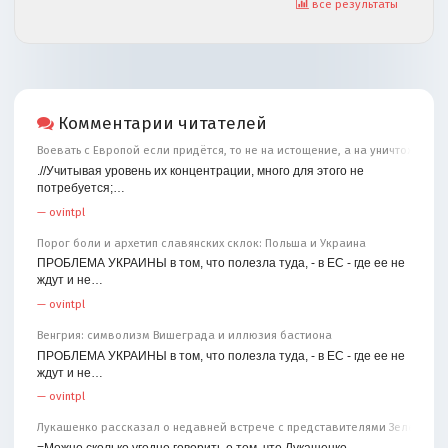
все результаты
Комментарии читателей
Воевать с Европой если придётся, то не на истощение, а на уничтожение
.//Учитывая уровень их концентрации, много для этого не
потребуется;…
—
ovintpl
Порог боли и архетип славянских склок: Польша и Украина
ПРОБЛЕМА УКРАИНЫ в том, что полезла туда, - в ЕС - где ее не
ждут и не…
—
ovintpl
Венгрия: символизм Вишеграда и иллюзия бастиона
ПРОБЛЕМА УКРАИНЫ в том, что полезла туда, - в ЕС - где ее не
ждут и не…
—
ovintpl
Лукашенко рассказал о недавней встрече с представителями Зеленског
=Можно сколько угодно говорить о том, что Лукашенко