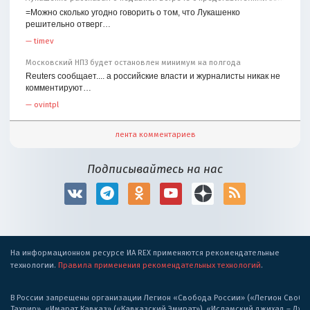
=Можно сколько угодно говорить о том, что Лукашенко
решительно отверг…
—
timev
Московский НПЗ будет остановлен минимум на полгода
Reuters сообщает.... а российские власти и журналисты никак не
комментируют…
—
ovintpl
лента комментариев
Подписывайтесь на нас
На информационном ресурсе ИА REX применяются рекомендательные
технологии.
Правила применения рекомендательных технологий
.
В России запрещены организации Легион «Свобода России» («Легион Свобода
Тахрир», «Имарат Кавказ» («Кавказский Эмират»), «Исламский джихад – Дж