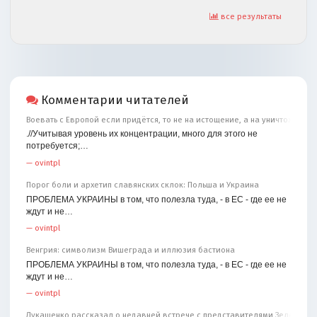
все результаты
Комментарии читателей
Воевать с Европой если придётся, то не на истощение, а на уничтожение
.//Учитывая уровень их концентрации, много для этого не
потребуется;…
—
ovintpl
Порог боли и архетип славянских склок: Польша и Украина
ПРОБЛЕМА УКРАИНЫ в том, что полезла туда, - в ЕС - где ее не
ждут и не…
—
ovintpl
Венгрия: символизм Вишеграда и иллюзия бастиона
ПРОБЛЕМА УКРАИНЫ в том, что полезла туда, - в ЕС - где ее не
ждут и не…
—
ovintpl
Лукашенко рассказал о недавней встрече с представителями Зеленског