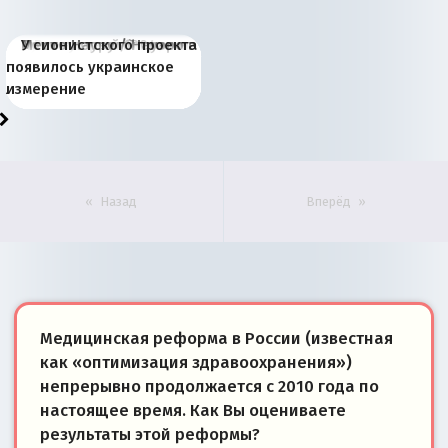
Киевская марионетка
В России назрели
Миграционный пожар
Россия начинает
Россия зимой 1904
Русская нация вчера и
Почему правый крах в
Место Науру / Науэро в
У сионистского проекта
Запада рассказала о
перемены: 15 шагов к
Европы
сбрасывать балласт
года: первые уступки во
сегодня
Варшаве не поможет её
современной истории
появилось украинское
«переобувании» хозяев
суверенной экономике
Анкориджа
внутренней политике
отношениям с Россией?
Южной Осетии
измерение
Назад
Вперёд
Медицинская реформа в России (известная
как «оптимизация здравоохранения»)
непрерывно продолжается с 2010 года по
настоящее время. Как Вы оцениваете
результаты этой реформы?