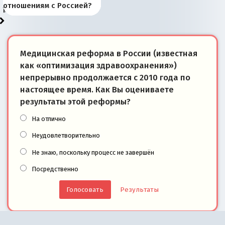
«переобувании» хозяев
суверенной экономике
Анкориджа
внутренней политике
отношениям с Россией?
моря
победители
Медицинская реформа в России (известная
как «оптимизация здравоохранения»)
непрерывно продолжается с 2010 года по
настоящее время. Как Вы оцениваете
результаты этой реформы?
На отлично
Неудовлетворительно
Не знаю, поскольку процесс не завершён
Посредственно
Результаты