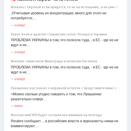
Воевать с Европой если придётся, то не на истощение, а на уничтожение
.//Учитывая уровень их концентрации, много для этого не
потребуется;…
—
ovintpl
Порог боли и архетип славянских склок: Польша и Украина
ПРОБЛЕМА УКРАИНЫ в том, что полезла туда, - в ЕС - где ее не
ждут и не…
—
ovintpl
Венгрия: символизм Вишеграда и иллюзия бастиона
ПРОБЛЕМА УКРАИНЫ в том, что полезла туда, - в ЕС - где ее не
ждут и не…
—
ovintpl
Лукашенко рассказал о недавней встрече с представителями Зеленског
=Можно сколько угодно говорить о том, что Лукашенко
решительно отверг…
—
timev
Московский НПЗ будет остановлен минимум на полгода
Reuters сообщает.... а российские власти и журналисты никак не
комментируют…