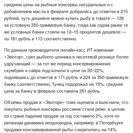
среднем цены на рыбные консервы натуральные и с
добавлением масла в феврале добрались до отметки в 215
рублей, чуть дешевле можно купить рыбу в томате — 126
за условную 350-граммовую банку, тогда как годом ранее те
же условные банки стоили на 12–15 процентов дешевле —
по 181 рубль и 113 соответственно.
По данным производителя онлайн-касс ИТ-компании
«Эвотор», срез рыбного ценника в несетевой рознице более
удручающий — за тот же период консервированная
скумбрия и сайра подскочили в цене на 20–22%,
поднявшись до отметок в 171 рубль и 224 за 350-граммовую
банку соответственно. Тунец подорожал на 19%, средняя
цена за банку в феврале составила 261 рубль.
Объёмы продаж в «Эвоторе» тоже оценили и выяснили, что
покупать рыбные консервы россияне стали реже: в целом
по стране падение продаж за год составило 2%, хотя по
регионам динамика неоднородна, например, в Петербурге
продажи консервированной рыбы сократились на 14%.