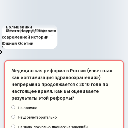
Большевики
Киевская марионетка
В России назрели
Миграционный пожар
Россия начинает
Россия зимой 1904
Русская нация вчера и
Почему правый крах в
Место Науру / Науэро в
отличаются от «Яблока»
Запада рассказала о
перемены: 15 шагов к
Европы
сбрасывать балласт
года: первые уступки во
сегодня
Варшаве не поможет её
современной истории
тем, что они -
«переобувании» хозяев
суверенной экономике
Анкориджа
внутренней политике
отношениям с Россией?
Южной Осетии
победители
Медицинская реформа в России (известная
как «оптимизация здравоохранения»)
непрерывно продолжается с 2010 года по
настоящее время. Как Вы оцениваете
результаты этой реформы?
На отлично
Неудовлетворительно
Не знаю, поскольку процесс не завершён