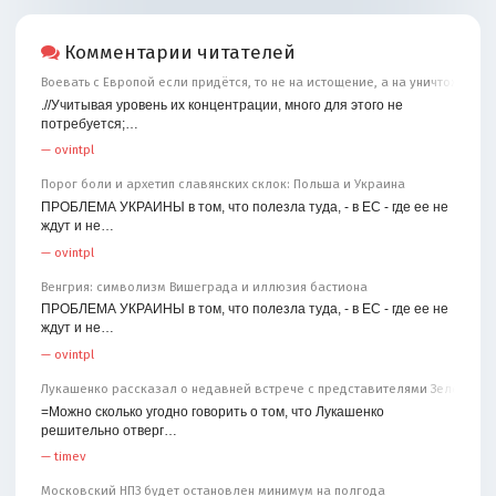
Комментарии читателей
Воевать с Европой если придётся, то не на истощение, а на уничтожение
.//Учитывая уровень их концентрации, много для этого не
потребуется;…
—
ovintpl
Порог боли и архетип славянских склок: Польша и Украина
ПРОБЛЕМА УКРАИНЫ в том, что полезла туда, - в ЕС - где ее не
ждут и не…
—
ovintpl
Венгрия: символизм Вишеграда и иллюзия бастиона
ПРОБЛЕМА УКРАИНЫ в том, что полезла туда, - в ЕС - где ее не
ждут и не…
—
ovintpl
Лукашенко рассказал о недавней встрече с представителями Зеленског
=Можно сколько угодно говорить о том, что Лукашенко
решительно отверг…
—
timev
Московский НПЗ будет остановлен минимум на полгода