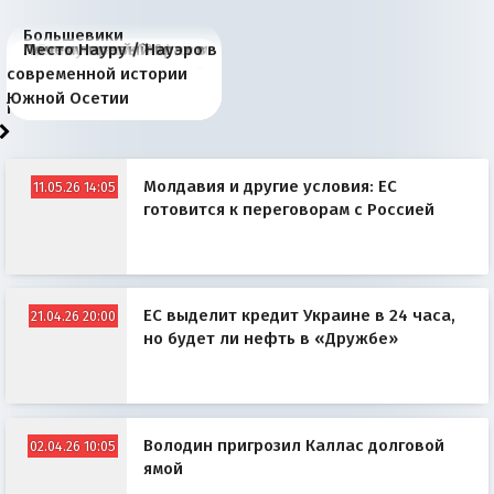
Большевики
Киевская марионетка
В России назрели
Миграционный пожар
Россия начинает
Россия зимой 1904
Русская нация вчера и
Почему правый крах в
Место Науру / Науэро в
отличаются от «Яблока»
Запада рассказала о
перемены: 15 шагов к
Европы
сбрасывать балласт
года: первые уступки во
сегодня
Варшаве не поможет её
современной истории
тем, что они -
«переобувании» хозяев
суверенной экономике
Анкориджа
внутренней политике
отношениям с Россией?
Южной Осетии
победители
Молдавия и другие условия: ЕС
11.05.26 14:05
готовится к переговорам с Россией
ЕС выделит кредит Украине в 24 часа,
21.04.26 20:00
но будет ли нефть в «Дружбе»
Володин пригрозил Каллас долговой
02.04.26 10:05
ямой