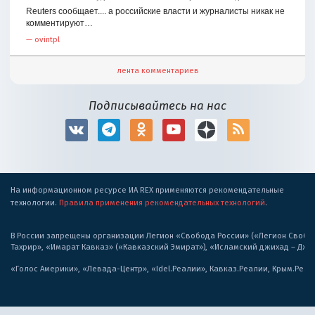
Reuters сообщает.... а российские власти и журналисты никак не
комментируют…
—
ovintpl
лента комментариев
Подписывайтесь на нас
На информационном ресурсе ИА REX применяются рекомендательные
технологии.
Правила применения рекомендательных технологий
.
В России запрещены организации Легион «Свобода России» («Легион Свобода
Тахрир», «Имарат Кавказ» («Кавказский Эмират»), «Исламский джихад – Дж
«Голос Америки», «Левада-Центр», «Idel.Реалии», Кавказ.Реалии, Крым.Реал