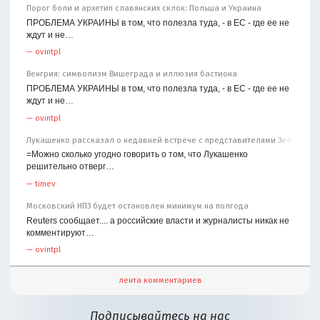
Порог боли и архетип славянских склок: Польша и Украина
ПРОБЛЕМА УКРАИНЫ в том, что полезла туда, - в ЕС - где ее не
ждут и не…
—
ovintpl
Венгрия: символизм Вишеграда и иллюзия бастиона
ПРОБЛЕМА УКРАИНЫ в том, что полезла туда, - в ЕС - где ее не
ждут и не…
—
ovintpl
Лукашенко рассказал о недавней встрече с представителями Зеленског
=Можно сколько угодно говорить о том, что Лукашенко
решительно отверг…
—
timev
Московский НПЗ будет остановлен минимум на полгода
Reuters сообщает.... а российские власти и журналисты никак не
комментируют…
—
ovintpl
лента комментариев
Подписывайтесь на нас