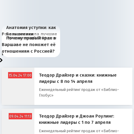
Анатомия уступки: как
Россия потеряла лучшие
Большевики
Киевская марионетка
В России назрели
Миграционный пожар
Россия начинает
Россия зимой 1904
Русская нация вчера и
Почему правый крах в
рыбопромысловые
отличаются от «Яблока»
Запада рассказала о
перемены: 15 шагов к
Европы
сбрасывать балласт
года: первые уступки во
сегодня
Варшаве не поможет её
районы Баренцева
тем, что они -
«переобувании» хозяев
суверенной экономике
Анкориджа
внутренней политике
отношениям с Россией?
моря
победители
Теодор Драйзер и сказки: книжные
15.04.24 17:00
лидеры с 8 по 14 апреля
Еженедельный рейтинг продаж от «Библио-
Глобус»
Теодор Драйзер и Джоан Роулинг:
09.04.24 11:13
книжные лидеры с 1 по 7 апреля
Еженедельный рейтинг продаж от «Библио-