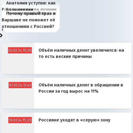
Анатомия уступки: как
Россия потеряла лучшие
Большевики
Киевская марионетка
В России назрели
Миграционный пожар
Россия начинает
Россия зимой 1904
Русская нация вчера и
Почему правый крах в
рыбопромысловые
отличаются от «Яблока»
Запада рассказала о
перемены: 15 шагов к
Европы
сбрасывать балласт
года: первые уступки во
сегодня
Варшаве не поможет её
районы Баренцева
тем, что они -
«переобувании» хозяев
суверенной экономике
Анкориджа
внутренней политике
отношениям с Россией?
моря
победители
Объём наличных денег увеличился: на
02.02.24 15:29
то есть веские причины
Объём наличных денег в обращении в
01.02.24 12:42
России за год вырос на 11%
Россияне уходят в «серую» зону
19.01.24 15:33