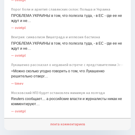
Порог боли и архетип славянских склок: Польша и Украина
ПРОБЛЕМА УКРАИНЫ в том, что полезла туда, - в ЕС - где ее не
ждут и не…
—
ovintpl
Венгрия: символизм Вишеграда и иллюзия бастиона
ПРОБЛЕМА УКРАИНЫ в том, что полезла туда, - в ЕС - где ее не
ждут и не…
—
ovintpl
Лукашенко рассказал о недавней встрече с представителями Зеленског
=Можно сколько угодно говорить о том, что Лукашенко
решительно отверг…
—
timev
Московский НПЗ будет остановлен минимум на полгода
Reuters сообщает.... а российские власти и журналисты никак не
комментируют…
—
ovintpl
лента комментариев