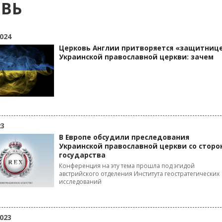
ОВЬ
024
Церковь Англии притворяется «защитниц
Украинской православной церкви: зачем
23
В Европе обсудили преследования
Украинской православной церкви со сторо
государства
Конференция на эту тема прошла под эгидой
австрийского отделения Института геостратегических
исследований
023