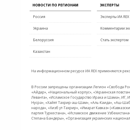
НОВОСТИ ПО РЕГИОНАМ
ЭКСПЕРТЫ
Россия
Эксперты ИА REX
Украина
Комментарии эк
Белоруссия
Стать экспертом
Казахстан
На информационном ресурсе ИА REX применяются рек
В России запрещены организации Легион «Свобода Росси
«Айдар», «Национальный корпус», «Украинская повстанч
Леванта», «Исламское Государство Ирака и Шама», ИГ,
Нусра», «Хайят Тахрир-аш-Шам», «Аль-Каида», «Аш-Шаб
народа», «Хизб ут-Тахрир», «Имарат Кавказ» («Кавказс
партия Туркестана», «Исламское движение Узбекистана
Степана Бандеры», «Организация украинских национал