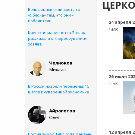
ЦЕРК
Большевики отличаются от
«Яблока» тем, что они -
победители
24 апреля 2
14:39
Киевская марионетка Запада
рассказала о «переобувании»
хозяев
Челноков
Михаил
26 июля 20
11:09
В России назрели перемены: 15
шагов к суверенной экономике
Айрапетов
Олег
12 апреля 2
Россия зимой 1904 года: первые