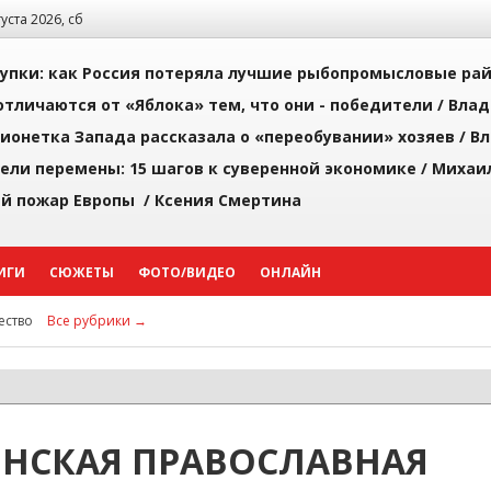
густа 2026, сб
упки: как Россия потеряла лучшие рыбопромысловые ра
тличаются от «Яблока» тем, что они - победители /
Влад
ионетка Запада рассказала о «переобувании» хозяев /
Вл
рели перемены: 15 шагов к суверенной экономике /
Михаи
й пожар Европы /
Ксения Смертина
ИГИ
СЮЖЕТЫ
ФОТО/ВИДЕО
ОНЛАЙН
ство
Все рубрики →
НСКАЯ ПРАВОСЛАВНАЯ