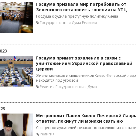
Госдума призвала мир потребовать от
Зеленского остановить гонения на УПЦ
Госдума осудила преступную политику Киева
Государственная Дума
Религия
023
Госдума примет заявление в связи с
уничтожением Украинской православной
церкви
Жизни монахов и священников Киево-Печерской лав
находятся под угрозой
Религия
Государственная Дума
023
Митрополит Павел Киево-Печерской Лавр
ответил, покинут ли монахи святыню
Священнослужителей незаконно выселяют из святыни
Религия