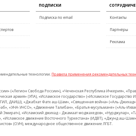
ПОДПИСКИ
СОТРУДНИЧЕ
Подписка по email
Контакты
спертов
Партнёры
Реклама
омендательные технологии.
Правила применения рекомендательных тех
и» («Легион Свобода России»), «Чеченская Республика Ичкерия», «Правый
еская армия» (УПА), «Исламское государство» («Исламское Государство И
 ИГИЛ, ДАИШ), «Джабхат Фатх аш-Шам», «Священная война» («Аль-Джихад» 
аб», «УНА-УНСО», «Движение Талибан», «Братья-мусульмане» («Аль-Ихва
кий Эмират»), «Исламский джихад – Джамаат моджахедов», «Нурджулар», «
», «Исламское движение Восточного Туркестана» (ИДВТ), «Джунд аш-Шам»,
истов» (ОУН), международное общественное движение ЛГБТ.