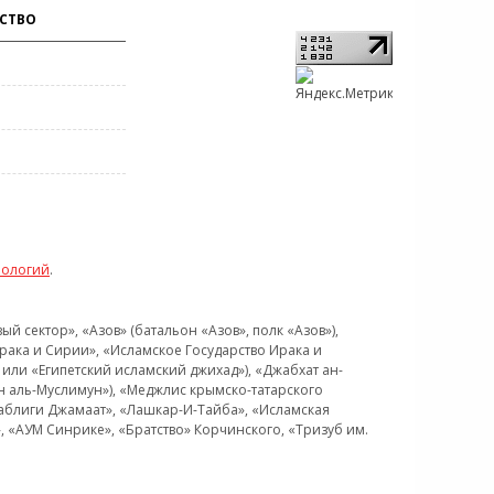
СТВО
нологий
.
 сектор», «Азов» (батальон «Азов», полк «Азов»),
рака и Сирии», «Исламское Государство Ирака и
или «Египетский исламский джихад»), «Джабхат ан-
н аль-Муслимун»), «Меджлис крымско-татарского
Таблиги Джамаат», «Лашкар-И-Тайба», «Исламская
 «АУМ Синрике», «Братство» Корчинского, «Тризуб им.