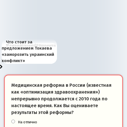
Что стоит за
В России назрели
Миграционный пожар
Россия начинает
Россия зимой 1904
Русская нация вчера и
Почему правый крах в
Место Науру / Науэро в
У сионистского проекта
предложением Токаева
перемены: 15 шагов к
Европы
сбрасывать балласт
года: первые уступки во
сегодня
Варшаве не поможет её
современной истории
появилось украинское
«заморозить украинский
суверенной экономике
Анкориджа
внутренней политике
отношениям с Россией?
Южной Осетии
измерение
конфликт»
Медицинская реформа в России (известная
как «оптимизация здравоохранения»)
непрерывно продолжается с 2010 года по
настоящее время. Как Вы оцениваете
результаты этой реформы?
На отлично