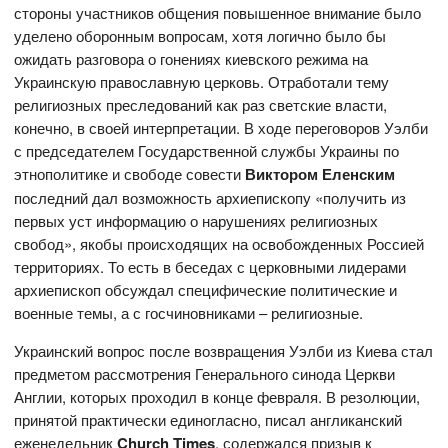
стороны участников общения повышенное внимание было
уделено оборонным вопросам, хотя логично было бы
ожидать разговора о гонениях киевского режима на
Украинскую православную церковь. Отработали тему
религиозных преследований как раз светские власти,
конечно, в своей интерпретации. В ходе переговоров Уэлби
с председателем Государственной службы Украины по
этнополитике и свободе совести
Виктором Еленским
последний дал возможность архиепископу «получить из
первых уст информацию о нарушениях религиозных
свобод», якобы происходящих на освобожденных Россией
территориях. То есть в беседах с церковными лидерами
архиепископ обсуждал специфические политические и
военные темы, а с госчиновниками – религиозные.
Украинский вопрос после возвращения Уэлби из Киева стал
предметом рассмотрения Генерального синода Церкви
Англии, которых проходил в конце февраля. В резолюции,
принятой практически единогласно, писал англиканский
еженедельник
Church Times
, содержался призыв к