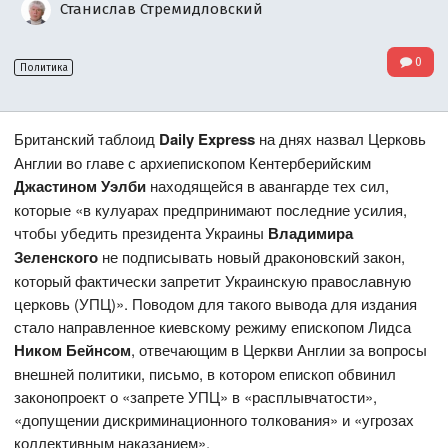
Станислав Стремидловский
0
Политика
Британский таблоид
Daily Express
на днях назвал Церковь
Англии во главе с архиепископом Кентерберийским
Джастином Уэлби
находящейся в авангарде тех сил,
которые «в кулуарах предпринимают последние усилия,
чтобы убедить президента Украины
Владимира
Зеленского
не подписывать новый драконовский закон,
который фактически запретит Украинскую православную
церковь (УПЦ)». Поводом для такого вывода для издания
стало направленное киевскому режиму епископом Лидса
Ником Бейнсом
, отвечающим в Церкви Англии за вопросы
внешней политики, письмо, в котором епископ обвинил
законопроект о «запрете УПЦ» в «расплывчатости»,
«допущении дискриминационного толкования» и «угрозах
коллективным наказанием».