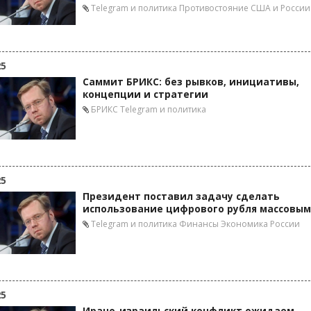
Telegram и политика
Противостояние США и России
25
Саммит БРИКС: без рывков, инициативы,
концепции и стратегии
БРИКС
Telegram и политика
25
Президент поставил задачу сделать
использование цифрового рубля массовым
Telegram и политика
Финансы
Экономика России
25