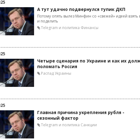
025
А тут удачно подвернулся тупик ДКП
Потому опять вылез Минфин со «свежей» идеей взять 
и поделить
Telegram и политика
Финансы
025
Четыре сценария по Украине и как их дол
поломать Россия
Распад Украины
025
Главная причина укрепления рубля -
сезонный фактор
Telegram и политика
Санкции