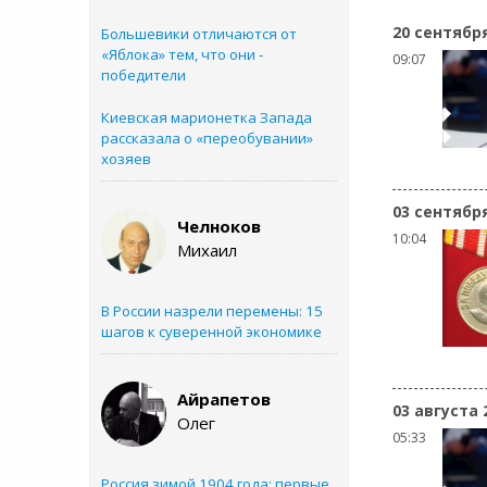
20 сентябр
Большевики отличаются от
«Яблока» тем, что они -
09:07
победители
Киевская марионетка Запада
рассказала о «переобувании»
хозяев
03 сентябр
Челноков
10:04
Михаил
В России назрели перемены: 15
шагов к суверенной экономике
Айрапетов
03 августа 
Олег
05:33
Россия зимой 1904 года: первые