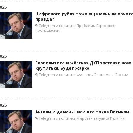
025
Цифрового рубля тоже ещё меньше хочетс
правда?
Telegram и политика
Проблемы Евросоюза
Происшествия
025
Геополитика и жёсткая ДКП заставят всех
крутиться. Будет жарко.
Telegram и политика
Финансы
Экономика России
025
Ангелы и демоны, или что такое Ватикан
Telegram и политика
Мировая закулиса
Религия