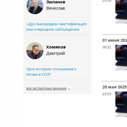
20:59
Зиланов
Вячеслав
«Дух Анкориджа»: мистификация
или очередное заблуждение
01 июня 20
Хомяков
09:32
Дмитрий
Урок истории: отношение к
почве в СССР
20 мая 2025
все экспертные мнения
→
23:59