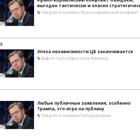
Ирано-израильский конфликт ожидаем,
выгоден тактически и опасен стратегичес
Telegram и политика
Ирано-израильский конфликт
25
Эпоха независимости ЦБ заканчивается
Дефолт США и Евросоюза
Финансы
Любые публичные заявления, особенно
Трампа, это игра на публику
Telegram и политика
Распад Украины