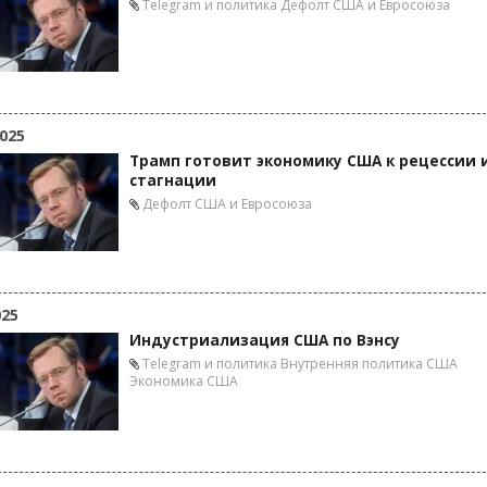
Telegram и политика
Дефолт США и Евросоюза
025
Трамп готовит экономику США к рецессии 
стагнации
Дефолт США и Евросоюза
025
Индустриализация США по Вэнсу
Telegram и политика
Внутренняя политика США
Экономика США