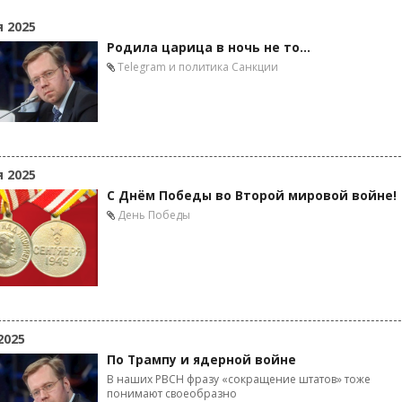
я 2025
Родила царица в ночь не то…
Telegram и политика
Санкции
я 2025
С Днём Победы во Второй мировой войне!
День Победы
2025
По Трампу и ядерной войне
В наших РВСН фразу «сокращение штатов» тоже
понимают своеобразно