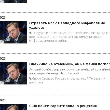
025
Отрезать нас от западного инфополя не
удалось
Telegram и политика
Антироссийские СМИ
Западна
пропаганда
Интернет/Связь/Телекоммуникации
Информационные войны
025
Овечкина не отменишь, он не менял паспо
Лучший бомбардир в истории сильнейшей хоккейно
лиги мира! Легенда. Наш. Русский.
Спорт
Сделаем Россию снова великой
Telegram и
политика
025
США почти гарантирована рецессия