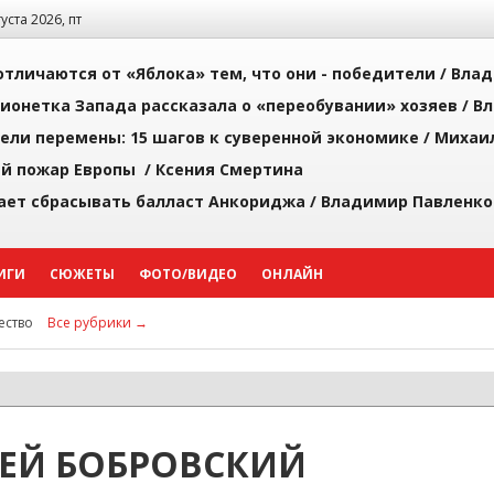
густа 2026, пт
тличаются от «Яблока» тем, что они - победители /
Влад
ионетка Запада рассказала о «переобувании» хозяев /
Вл
рели перемены: 15 шагов к суверенной экономике /
Михаи
й пожар Европы /
Ксения Смертина
ает сбрасывать балласт Анкориджа /
Владимир Павленко
ИГИ
СЮЖЕТЫ
ФОТО/ВИДЕО
ОНЛАЙН
ство
Все рубрики →
ЕЙ БОБРОВСКИЙ