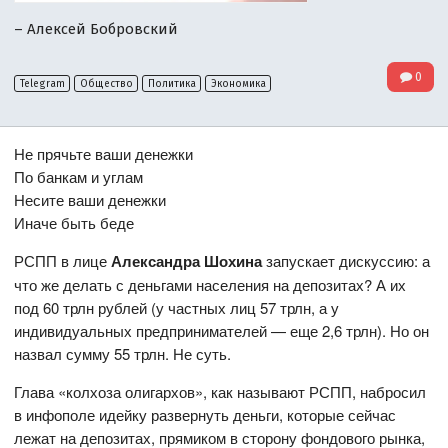
– Алексей Бобровский
0
Telegram
Общество
Политика
Экономика
Не прячьте ваши денежки
По банкам и углам
Несите ваши денежки
Иначе быть беде
РСПП в лице
Александра Шохина
запускает дискуссию: а
что же делать с деньгами населения на депозитах? А их
под 60 трлн рублей (у частных лиц 57 трлн, а у
индивидуальных предпринимателей — еще 2,6 трлн). Но он
назвал сумму 55 трлн. Не суть.
Глава «колхоза олигархов», как называют РСПП, набросил
в инфополе идейку развернуть деньги, которые сейчас
лежат на депозитах, прямиком в сторону фондового рынка,