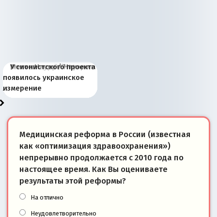
Киевская марионетка
В России назрели
Миграционный пожар
Россия начинает
Россия зимой 1904
Русская нация вчера и
Почему правый крах в
Место Науру / Науэро в
У сионистского проекта
Запада рассказала о
перемены: 15 шагов к
Европы
сбрасывать балласт
года: первые уступки во
сегодня
Варшаве не поможет её
современной истории
появилось украинское
«переобувании» хозяев
суверенной экономике
Анкориджа
внутренней политике
отношениям с Россией?
Южной Осетии
измерение
Медицинская реформа в России (известная
как «оптимизация здравоохранения»)
непрерывно продолжается с 2010 года по
настоящее время. Как Вы оцениваете
результаты этой реформы?
На отлично
Неудовлетворительно