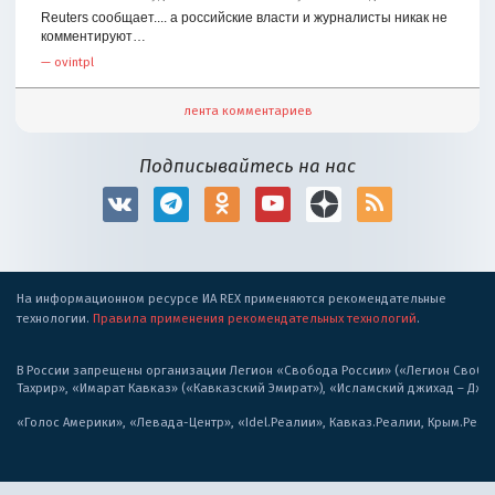
Reuters сообщает.... а российские власти и журналисты никак не
комментируют…
—
ovintpl
лента комментариев
Подписывайтесь на нас
На информационном ресурсе ИА REX применяются рекомендательные
технологии.
Правила применения рекомендательных технологий
.
В России запрещены организации Легион «Свобода России» («Легион Свобода
Тахрир», «Имарат Кавказ» («Кавказский Эмират»), «Исламский джихад – Дж
«Голос Америки», «Левада-Центр», «Idel.Реалии», Кавказ.Реалии, Крым.Реал