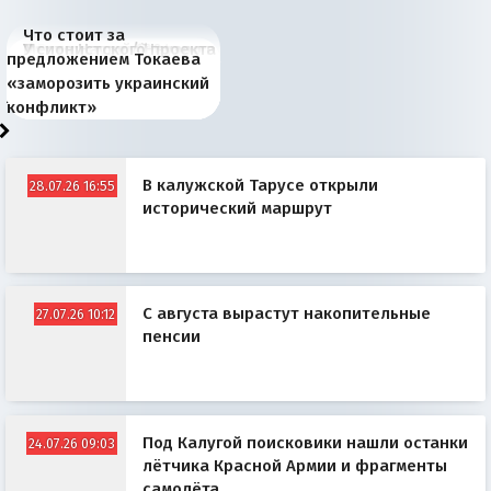
Что стоит за
В России назрели
Миграционный пожар
Россия начинает
Россия зимой 1904
Русская нация вчера и
Почему правый крах в
Место Науру / Науэро в
У сионистского проекта
предложением Токаева
перемены: 15 шагов к
Европы
сбрасывать балласт
года: первые уступки во
сегодня
Варшаве не поможет её
современной истории
появилось украинское
«заморозить украинский
суверенной экономике
Анкориджа
внутренней политике
отношениям с Россией?
Южной Осетии
измерение
конфликт»
В калужской Тарусе открыли
28.07.26 16:55
исторический маршрут
С августа вырастут накопительные
27.07.26 10:12
пенсии
Под Калугой поисковики нашли останки
24.07.26 09:03
лётчика Красной Армии и фрагменты
самолёта