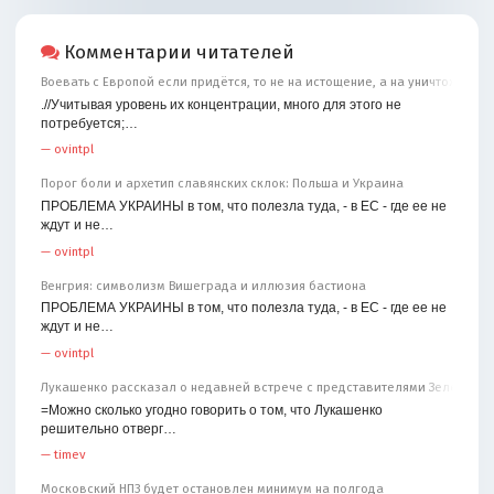
Комментарии читателей
Воевать с Европой если придётся, то не на истощение, а на уничтожение
.//Учитывая уровень их концентрации, много для этого не
потребуется;…
—
ovintpl
Порог боли и архетип славянских склок: Польша и Украина
ПРОБЛЕМА УКРАИНЫ в том, что полезла туда, - в ЕС - где ее не
ждут и не…
—
ovintpl
Венгрия: символизм Вишеграда и иллюзия бастиона
ПРОБЛЕМА УКРАИНЫ в том, что полезла туда, - в ЕС - где ее не
ждут и не…
—
ovintpl
Лукашенко рассказал о недавней встрече с представителями Зеленског
=Можно сколько угодно говорить о том, что Лукашенко
решительно отверг…
—
timev
Московский НПЗ будет остановлен минимум на полгода