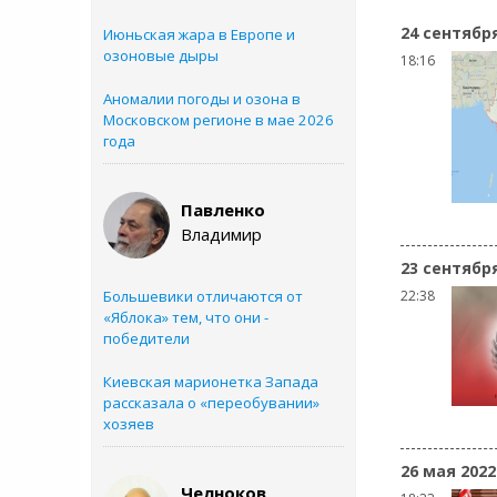
24 сентябр
Июньская жара в Европе и
озоновые дыры
18:16
Аномалии погоды и озона в
Московском регионе в мае 2026
года
Павленко
Владимир
23 сентябр
Большевики отличаются от
22:38
«Яблока» тем, что они -
победители
Киевская марионетка Запада
рассказала о «переобувании»
хозяев
26 мая 2022
Челноков