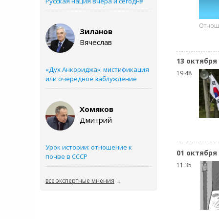
Русская нация вчера и сегодня
Отнош
Зиланов
Вячеслав
13 октября
«Дух Анкориджа»: мистификация
19:48
или очередное заблуждение
Хомяков
Дмитрий
Урок истории: отношение к
01 октября
почве в СССР
11:35
все экспертные мнения
→