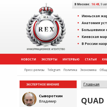
В Москве:
16:48
, 9 ав
Июньская жар
Анатомия уст
Большевики о
Киевская мар
В России наз
НОВОСТИ
ЭКСПЕРТЫ
ИНТЕРВЬЮ
СТАТЬИ
КН
Пресс-релизы
Telegram
Политика
Экономика
Обще
Главная
ЭКСПЕРТНОЕ МНЕНИЕ
Сывороткин
QUAD
Владимир