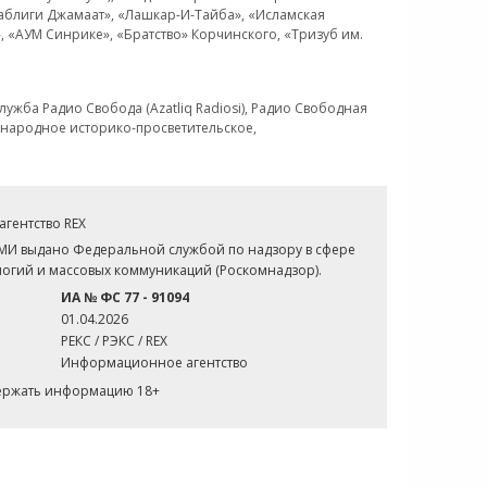
Таблиги Джамаат», «Лашкар-И-Тайба», «Исламская
 «АУМ Синрике», «Братство» Корчинского, «Тризуб им.
ужба Радио Свобода (Azatliq Radiosi), Радио Свободная
ждународное историко-просветительское,
гентство REX
СМИ выдано Федеральной службой по надзору в сфере
огий и массовых коммуникаций (Роскомнадзор).
ИА № ФС 77 - 91094
01.04.2026
РЕКС / РЭКС / REX
Информационное агентство
держать информацию 18+