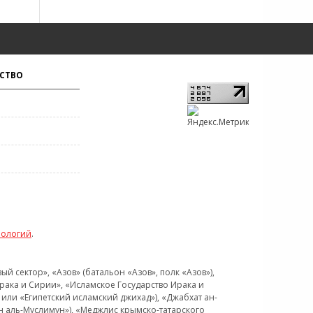
СТВО
нологий
.
 сектор», «Азов» (батальон «Азов», полк «Азов»),
рака и Сирии», «Исламское Государство Ирака и
или «Египетский исламский джихад»), «Джабхат ан-
н аль-Муслимун»), «Меджлис крымско-татарского