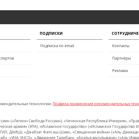
ПОДПИСКИ
СОТРУДНИЧЕ
Подписка по email
Контакты
спертов
Партнёры
Реклама
омендательные технологии.
Правила применения рекомендательных тех
и» («Легион Свобода России»), «Чеченская Республика Ичкерия», «Правый
еская армия» (УПА), «Исламское государство» («Исламское Государство И
 ИГИЛ, ДАИШ), «Джабхат Фатх аш-Шам», «Священная война» («Аль-Джихад» 
аб», «УНА-УНСО», «Движение Талибан», «Братья-мусульмане» («Аль-Ихва