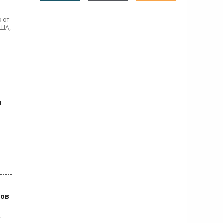
 от
США,
м
зов
,