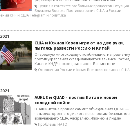
Турция в контексте глобальных процессов
Ситуация
Ближнем Востоке
Противостояние США и России
ения КНР и США
Telegram и политика
 2021
США и Южная Корея играют на две руки,
пытаясь развести Россию и Китай
Очередную многоходовую комбинацию, направленн
против укрепления складывающегося альянса России,
Китая и КНДР, похоже, затевают в Вашингтоне
Отношения России и Китая
Внешняя политика США
 2021
AUKUS и QUAD - против Китая к новой
холодной войне
В Вашингтоне прошел саммит объединения QUAD —
четырехстороннего диалога по вопросам безопасност
включающего США, Австралию, Японию и Индию
Проблемы НАТО