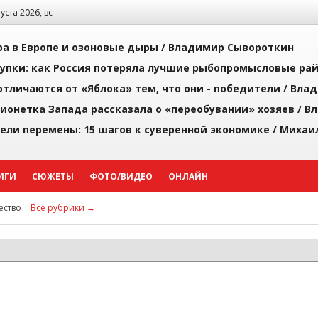
густа 2026, вс
а в Европе и озоновые дыры /
Владимир Сывороткин
упки: как Россия потеряла лучшие рыбопромысловые ра
тличаются от «Яблока» тем, что они - победители /
Влад
ионетка Запада рассказала о «переобувании» хозяев /
Вл
рели перемены: 15 шагов к суверенной экономике /
Михаи
ИГИ
СЮЖЕТЫ
ФОТО/ВИДЕО
ОНЛАЙН
ство
Все рубрики →