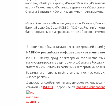
народа», «Хизб ут-Тахрир», «Имарат Кавказ» («Кавказс
партия Туркестана», «Исламское движение Узбекистана
Степана Бандеры», «Организация украинских национал
«Голос Америки», «Левада-Центр», «Idel.Реалии», Кавка
Европа/Радио Свобода (PCE/PC), "Сибирь.Реалии", Фонд 
благотворительное и правозащитное общество «Мемор
Нашли ошибку? Выделите текст, содержащий ошибку
ИА REX — российское информационное агентство
ИА REX — международное экспертное сообщество. Мы
на информирование аудитории о событиях в России и
читателей с мнением независимых экспертов, их реакци
Редакция агентства не несёт ответственности за матер
«Пресс-релизы».
Допускается свободное некоммерческое использовани
ссылкой на
ИА REX
. Подробнее см.
правила использов