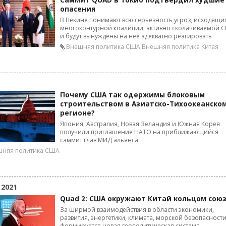
Саммит QUAD в Токио подтвердил худшие
опасения
В Пекине понимают всю серьёзность угроз, исходящих
многоконтурной коалиции, активно сколачиваемой 
и будут вынуждены на неё адекватно реагировать
Внешняя политика США
Внешняя политика Китая
Почему США так одержимы блоковым
строительством в Азиатско-Тихоокеанско
регионе?
Япония, Австралия, Новая Зеландия и Южная Корея
получили приглашение НАТО на приближающийся
саммит глав МИД альянса
шняя политика США
 2021
Quad 2: США окружают Китай кольцом сою
За ширмой взаимодействия в области экономики,
развития, энергетики, климата, морской безопасности
формируется новая геополитическая система