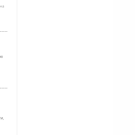
 на
ую
и,