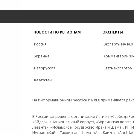
НОВОСТИ ПО РЕГИОНАМ
ЭКСПЕРТЫ
Россия
Эксперты ИА REX
Украина
Комментарии эк
Белоруссия
Стать экспертом
Казахстан
На информационном ресурсе ИА REX применяются рек
В России запрещены организации Легион «Свобода Росси
«Айдар», «Национальный корпус», «Украинская повстанч
Леванта», «Исламское Государство Ирака и Шама», ИГ,
Нусра», «Хайят Тахрир-аш-Шам», «Аль-Каида», «Аш-Шаб