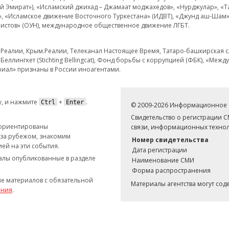
кий Эмират»), «Исламский джихад – Джамаат моджахедов», «Нурджулар», «
», «Исламское движение Восточного Туркестана» (ИДВТ), «Джунд аш-Шам»,
истов» (ОУН), международное общественное движение ЛГБТ.
з.Реалии, Крым.Реалии, Телеканал Настоящее Время, Татаро-башкирская сл
Беллингкет (Stichting Bellingcat), Фонд борьбы с коррупцией (ФБК), «Ме
иал» признаны в России иноагентами.
, и нажмите
+
.
Ctrl
Enter
© 2009-2026 Информационное а
Свидетельство о регистрации 
 ориентированы
связи, информационных технол
 за рубежом, знакомим
Номер свидетельства
ей на эти события.
Дата регистрации
иалы опубликованные в разделе
Наименование СМИ
Форма распространения
е материалов с обязательной
Материалы агентства могут со
ания
.