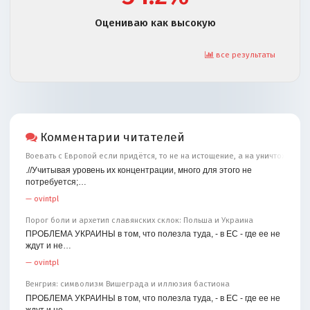
Оцениваю как высокую
все результаты
Комментарии читателей
Воевать с Европой если придётся, то не на истощение, а на уничтожение
.//Учитывая уровень их концентрации, много для этого не
потребуется;…
—
ovintpl
Порог боли и архетип славянских склок: Польша и Украина
ПРОБЛЕМА УКРАИНЫ в том, что полезла туда, - в ЕС - где ее не
ждут и не…
—
ovintpl
Венгрия: символизм Вишеграда и иллюзия бастиона
ПРОБЛЕМА УКРАИНЫ в том, что полезла туда, - в ЕС - где ее не
ждут и не…