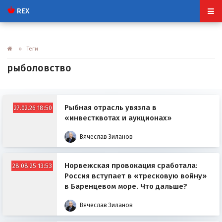
REX
» Теги
рыболовство
Рыбная отрасль увязла в
27.02.26 18:50
«инвестквотах и аукционах»
Вячеслав Зиланов
Норвежская провокация сработала:
28.08.25 13:53
Россия вступает в «тресковую войну»
в Баренцевом море. Что дальше?
Вячеслав Зиланов