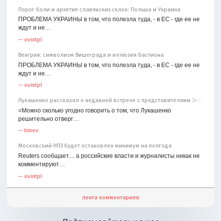
Порог боли и архетип славянских склок: Польша и Украина
ПРОБЛЕМА УКРАИНЫ в том, что полезла туда, - в ЕС - где ее не
ждут и не…
—
ovintpl
Венгрия: символизм Вишеграда и иллюзия бастиона
ПРОБЛЕМА УКРАИНЫ в том, что полезла туда, - в ЕС - где ее не
ждут и не…
—
ovintpl
Лукашенко рассказал о недавней встрече с представителями Зеленског
=Можно сколько угодно говорить о том, что Лукашенко
решительно отверг…
—
timev
Московский НПЗ будет остановлен минимум на полгода
Reuters сообщает.... а российские власти и журналисты никак не
комментируют…
—
ovintpl
лента комментариев