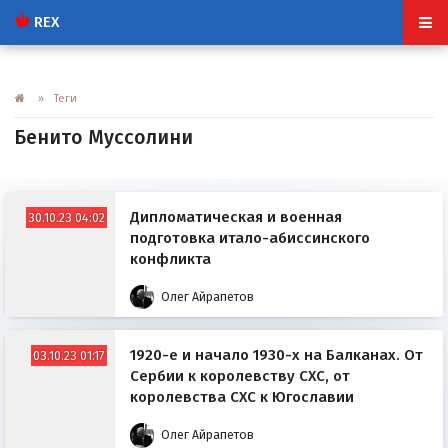
REX
» Теги
Бенито Муссолини
Дипломатическая и военная
30.10.23 04:02
подготовка итало-абиссинского
конфликта
Олег Айрапетов
1920-е и начало 1930-х на Балканах. От
03.10.23 01:17
Сербии к королевству СХС, от
королевства СХС к Югославии
Олег Айрапетов