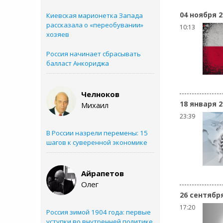
04 ноября 2
Киевская марионетка Запада
рассказала о «переобувании»
10:13
хозяев
Россия начинает сбрасывать
балласт Анкориджа
Челноков
18 января 2
Михаил
23:39
В России назрели перемены: 15
шагов к суверенной экономике
Айрапетов
Олег
26 сентябр
17:20
Россия зимой 1904 года: первые
уступки во внутренней политике