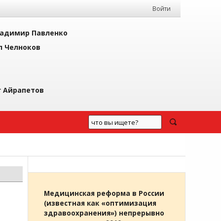
Войти
адимир Павленко
л Челноков
г Айрапетов
Медицинская реформа в России
(известная как «оптимизация
здравоохранения») непрерывно