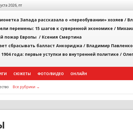
густа 2026, пт
ионетка Запада рассказала о «переобувании» хозяев /
Вл
рели перемены: 15 шагов к суверенной экономике /
Михаи
й пожар Европы /
Ксения Смертина
ает сбрасывать балласт Анкориджа /
Владимир Павленко
 1904 года: первые уступки во внутренней политике /
Оле
ИГИ
СЮЖЕТЫ
ФОТО/ВИДЕО
ОНЛАЙН
ство
Все рубрики →
Ы