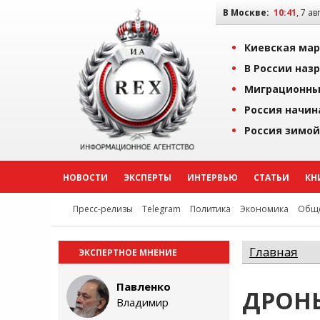
В Москве:
10:41
, 7 ав
Киевская мар
В России наз
Миграционны
Россия начин
Россия зимой
НОВОСТИ
ЭКСПЕРТЫ
ИНТЕРВЬЮ
СТАТЬИ
КН
Пресс-релизы
Telegram
Политика
Экономика
Обще
Главная
ЭКСПЕРТНОЕ МНЕНИЕ
Павленко
ДРОН
Владимир