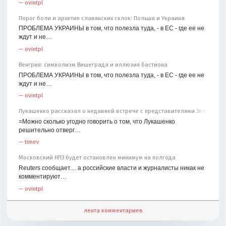
—
ovintpl
Порог боли и архетип славянских склок: Польша и Украина
ПРОБЛЕМА УКРАИНЫ в том, что полезла туда, - в ЕС - где ее не
ждут и не…
—
ovintpl
Венгрия: символизм Вишеграда и иллюзия бастиона
ПРОБЛЕМА УКРАИНЫ в том, что полезла туда, - в ЕС - где ее не
ждут и не…
—
ovintpl
Лукашенко рассказал о недавней встрече с представителями Зеленског
=Можно сколько угодно говорить о том, что Лукашенко
решительно отверг…
—
timev
Московский НПЗ будет остановлен минимум на полгода
Reuters сообщает.... а российские власти и журналисты никак не
комментируют…
—
ovintpl
лента комментариев