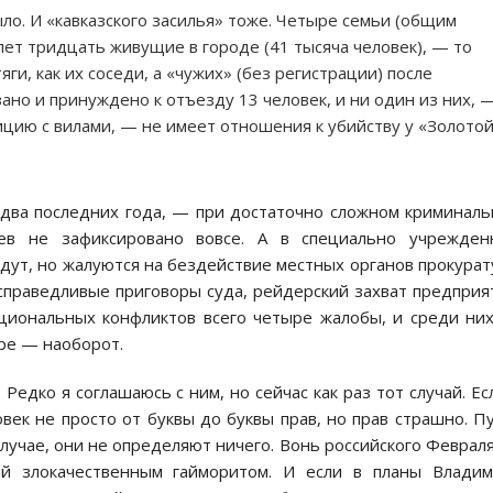
ыло. И «кавказского засилья» тоже. Четыре семьи (общим
лет тридцать живущие в городе (41 тысяча человек), — то
ги, как их соседи, а «чужих» (без регистрации) после
но и принуждено к отъезду 13 человек, и ни один из них, 
олицию с вилами, — не имеет отношения к убийству у «Золото
 два последних года, — при достаточно сложном криминал
ев не зафиксировано вовсе. А в специально учрежден
ут, но жалуются на бездействие местных органов прокура
справедливые приговоры суда, рейдерский захват предприя
циональных конфликтов всего четыре жалобы, и среди ни
ыре — наоборот.
едко я соглашаюсь с ним, но сейчас как раз тот случай. Ес
овек не просто от буквы до буквы прав, но прав страшно. П
случае, они не определяют ничего. Вонь российского Феврал
й злокачественным гайморитом. И если в планы Владим