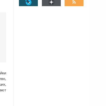
ейки
тво,
ших,
вают