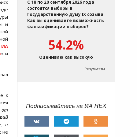
риск
С 18 по 20 сентября 2026 года
состоятся выборы в
роде
Государственную думу IX созыва.
туры
Как вы оцениваете возможность
ы и
фальсификации выборов?
мной
ной
54.2%
ы
ИА
у
» и
Оцениваю как высокую
Результаты
вал
те к
гея
Подписывайтесь на ИА REX
а от
рий
е, и
х не