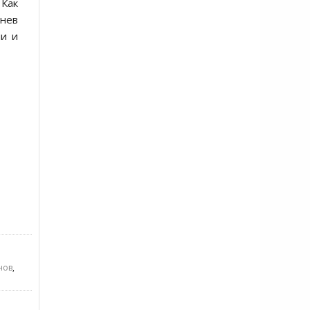
 Как
гнев
ии и
нов
,