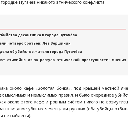
 городке Пугачёв никакого этнического конфликта.
убийства десантника в городе Пугачёво
али четверо братьев: Лев Вершинин
ела об убийстве жителя города Пугачёва
ют стихийно из-за разгула этнической преступности: мнения
рака около кафе «Золотая бочка», под крышей местной яч
х мыслимых и немыслимых правил. И было очередное убийс
хся около этого кафе и ровным счётом никого не возмутив
 равным: двое убитых чеченцами русских (оба убийцы отбы
ы не найдены).