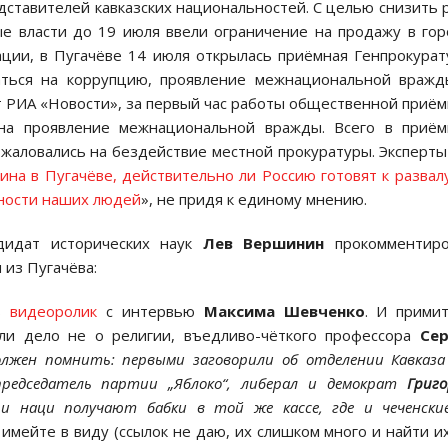
дставителей кавказских национальностей. С целью снизить 
ые власти до 19 июля ввели ограничение на продажу в го
уации, в Пугачёве 14 июля открылась приёмная Генпрокура
ться на коррупцию, проявление межнациональной вражд
т РИА «Новости», за первый час работы общественной приё
на проявление межнациональной вражды. Всего в приём
 жаловались на бездействие местной прокуратуры. Эксперт
на в Пугачёве, действительно ли Россию готовят к развал
вности наших людей
», не придя к единому мнению.
ндидат исторических наук
Лев Вершинин
прокомментиро
 из Пугачёва:
ть
видеоролик
с интервью
Максима Шевченко
. И прими
ли дело не о религии, въедливо-чёткого профессора
Сер
лжен помнить: первыми заговорили об отделении Кавказ
председатель партии „Яблоко“, либерал и демократ
Григо
и наци получают бабки в той же кассе, где и чеченски
имейте в виду (ссылок не даю, их слишком много и найти и