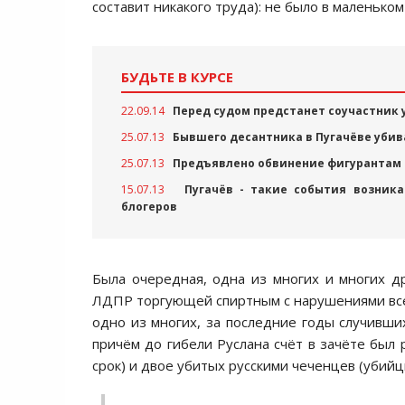
составит никакого труда): не было в маленьком
БУДЬТЕ В КУРСЕ
22.09.14
Перед судом предстанет соучастник 
25.07.13
Бывшего десантника в Пугачёве убив
25.07.13
Предъявлено обвинение фигурантам д
15.07.13
Пугачёв - такие события возника
блогеров
Была очередная, одна из многих и многих д
ЛДПР торгующей спиртным с нарушениями все
одно из многих, за последние годы случивши
причём до гибели Руслана счёт в зачёте был
срок) и двое убитых русскими чеченцев (убийц