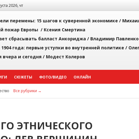
густа 2026, чт
рели перемены: 15 шагов к суверенной экономике /
Михаи
й пожар Европы /
Ксения Смертина
ает сбрасывать балласт Анкориджа /
Владимир Павленко
 1904 года: первые уступки во внутренней политике /
Оле
я вчера и сегодня /
Модест Колеров
ИГИ
СЮЖЕТЫ
ФОТО/ВИДЕО
ОНЛАЙН
ство
Все рубрики →
ОГО ЭТНИЧЕСКОГО