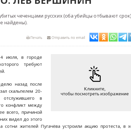
О: ЛЕВ ВЕРШИНИН
 убитых чеченцами русских (оба убийцы отбывают срок)
е найдены).
Печать
Отправить по email
4 июля, в городе
которого требуют
ей.
еделю назад после
зал скальпелем 20-
 отслужившего в
что конфликт между
ее всего, причиной
них видел до этого
та сотни жителей Пугачёва устроили акцию протеста, в 