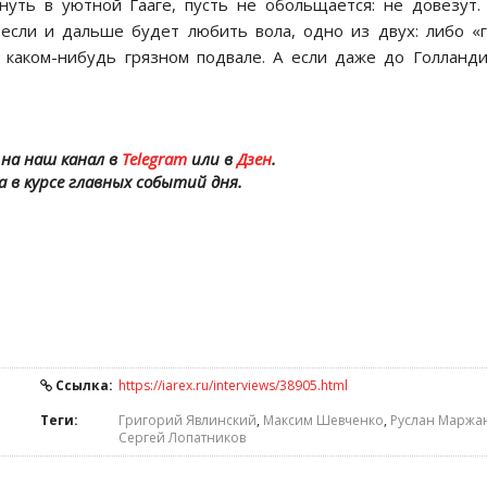
уть в уютной Гааге, пусть не обольщается: не довезут.
если и дальше будет любить вола, одно из двух: либо «
 каком-нибудь грязном подвале. А если даже до Голланд
на наш канал в
Telegram
или в
Дзен
.
а в курсе главных событий дня.
Ссылка:
https://iarex.ru/interviews/38905.html
Теги:
Григорий Явлинский
,
Максим Шевченко
,
Руслан Маржа
Сергей Лопатников