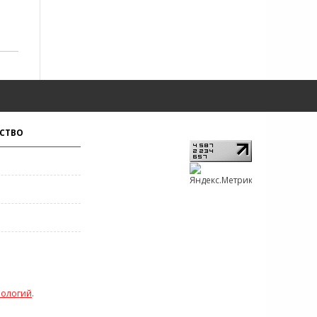
СТВО
нологий
.