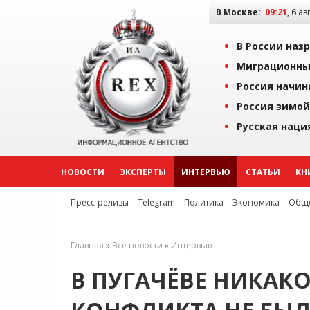
В Москве:
09:21
, 6 ав
В России наз
Миграционны
Россия начин
Россия зимой
Русская наци
НОВОСТИ
ЭКСПЕРТЫ
ИНТЕРВЬЮ
СТАТЬИ
КН
Пресс-релизы
Telegram
Политика
Экономика
Обще
Главная
»
Все новости
»
Интервью
В ПУГАЧЁВЕ НИКАК