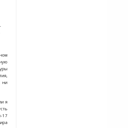
—
й
ьном
ную
туры
тия,
х ни
ли я
усть
я-17
ира