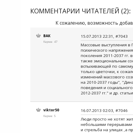
КОММЕНТАРИИ ЧИТАТЕЛЕЙ (2):
К сожалению, возможность добав
ВАК
15.07.2013 22:31, #7043
Карма: 47
Массовые выступления в 
психического напряжения
поколения 2011-2037 гг. 
также эмоциональным сос
вспыхивающей по самому
только цветочки, к сожа
изменений массового соз
на 2010-2037 годы", "Ди
поведения и социального 
2012-2037 гг." и др. статьи
viktor50
16.07.2013 02:03, #7046
Карма: 5
Люди просто не хотят жи
небольшими перерывами б
и стрельба на улицах ,а 