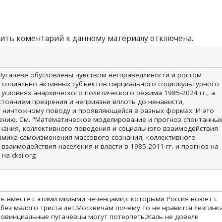
ить коментарий к данному материалу отключена.
Пугачеве обусловлены чувством несправедливости и ростом
 социально активных субъектов парциального социокультурного
в условиях анархического политического режима 1985-2024 гг., а
тоянием презрения и неприязни вплоть до ненависти,
 ничтожному поводу и проявляющейся в разных формах. И это
лению. См. "Математическое моделирование и прогноз спонтанны
нания, коллективного поведения и социального взаимодействия
намика самоизменения массового сознания, коллективного
взаимодействия населения и власти в 1985-2011 гг. и прогноз на
 на cksi.org
ть вместе с этими милыми чеченцами,с которыми Россия воюет с
ез малого триста лет.Москвичам почему то не нравится лезгинк
провинциальные пугачёвцы могут потерпеть.Жаль не довели