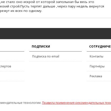
,не стало оно искрой от которой заполыхал бы весь это
ский строй.Пусть терпят дальше ,через пару недель вернутся
режут их всех по одному.
ПОДПИСКИ
СОТРУДНИЧЕ
Подписка по email
Контакты
спертов
Партнёры
Реклама
омендательные технологии.
Правила применения рекомендательных тех