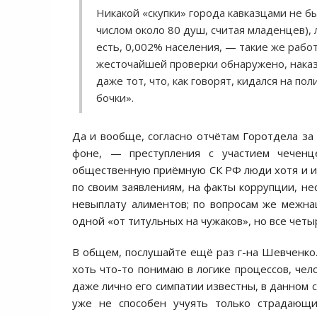
Никакой «скупки» города кавказцами не б
числом около 80 душ, считая младенцев), 
есть, 0,002% населения, — такие же работя
жесточайшей проверки обнаружено, наказа
даже тот, что, как говорят, кидался на п
бочки».
Да и вообще, согласно отчётам Горотдела за
фоне, — преступления с участием чеченц
общественную приёмную СК РФ люди хотя и ид
по своим заявлениям, на факты коррупции, не
невыплату алиментов; по вопросам же межна
одной «от титульных на чужаков», но все чет
В общем, послушайте ещё раз г-на Шевченко. Р
хоть что-то понимаю в логике процессов, чел
даже лично его симпатии известны, в данном 
уже не способен учуять только страдающи