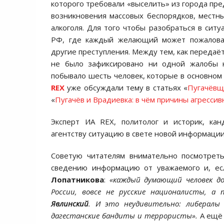
которого требовали «выселить» из города пре
возникновения массовых беспорядков, местн
алкоголя. Для того чтобы разобраться в сит
РФ, где каждый желающий может пожалова
другие преступления. Между тем, как передаё
не было зафиксировано ни одной жалобы 
побывало шесть человек, которые в основном
REX
уже обсуждали тему в статьях «
Пугачёвщи
«
Пугачёв и Врадиевка: в чём причины агресси
Эксперт ИА REX, политолог и историк, ка
агентству ситуацию в свете новой информации
Советую читателям внимательно посмотре
сведению информацию от уважаемого и, ес
Лопатникова
:
«каждый думающий человек до
России, вовсе не русские националисты, а 
Явлинский
. И это неудивительно: либералы 
дагестанские бандиты и террористы».
А ещё 