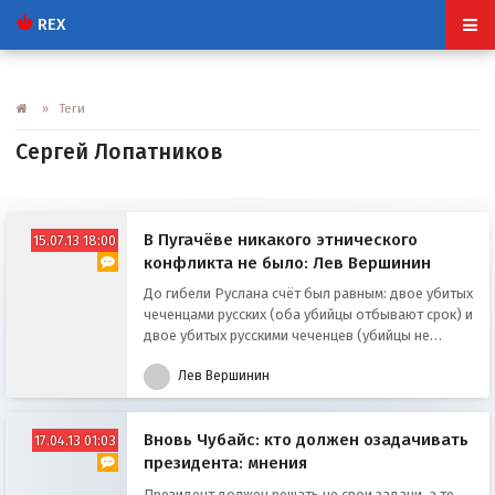
REX
» Теги
Сергей Лопатников
В Пугачёве никакого этнического
15.07.13 18:00
конфликта не было: Лев Вершинин
До гибели Руслана счёт был равным: двое убитых
чеченцами русских (оба убийцы отбывают срок) и
двое убитых русскими чеченцев (убийцы не
найдены).
Лев Вершинин
Вновь Чубайс: кто должен озадачивать
17.04.13 01:03
президента: мнения
Президент должен решать не свои задачи, а те