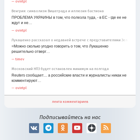
—
ovintpl
Венгрия: символизм Вишеграда и иллюзия бастиона
ПРОБЛЕМА УКРАИНЫ в том, что полезла туда, - в ЕС - где ее не
ждут и не…
—
ovintpl
Лукашенко рассказал о недавней встрече с представителями Зеленског
=Можно сколько угодно говорить о том, что Лукашенко
решительно отверг…
—
timev
Московский НПЗ будет остановлен минимум на полгода
Reuters сообщает.... а российские власти и журналисты никак не
комментируют…
—
ovintpl
лента комментариев
Подписывайтесь на нас