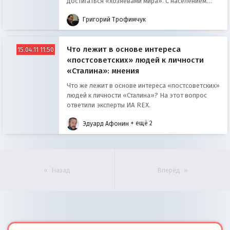
достигаться «хозяевами мира». С населением
ЕврАзАфрики, друзья, поступят как с индейцами в
Григорий Трофимчук
Америки: оно будет уничтожено его же
собственными руками. Стравят Китай с Россией.
Россию с Европой.
Что лежит в основе интереса
15.04.11 11:50
«постсоветских» людей к личности
«Сталина»: мнения
Что же лежит в основе интереса «постсоветских»
людей к личности «Сталина»? На этот вопрос
ответили эксперты ИА REX.
Эдуард Афонин
+ ещё 2
Назад
Вперёд