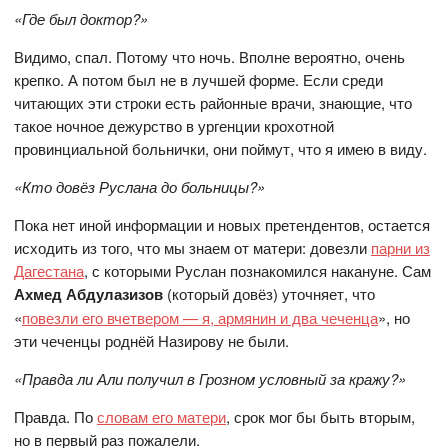
«Где был доктор?»
Видимо, спал. Потому что ночь. Вполне вероятно, очень
крепко. А потом был не в лучшей форме. Если среди
читающих эти строки есть районные врачи, знающие, что
такое ночное дежурство в ургенции крохотной
провинциальной больнички, они поймут, что я имею в виду.
«Кто довёз Руслана до больницы?»
Пока нет иной информации и новых претендентов, остается
исходить из того, что мы знаем от матери: довезли
парни из
Дагестана
, с которыми Руслан познакомился накануне. Сам
Ахмед Абдулазизов
(который довёз) уточняет, что
«
повезли его вчетвером — я, армянин и два чеченца
», но
эти чеченцы роднёй Назирову не были.
«Правда ли Али получил в Грозном условный за кражу?»
Правда. По
словам его матери
, срок мог бы быть вторым,
но в первый раз пожалели.