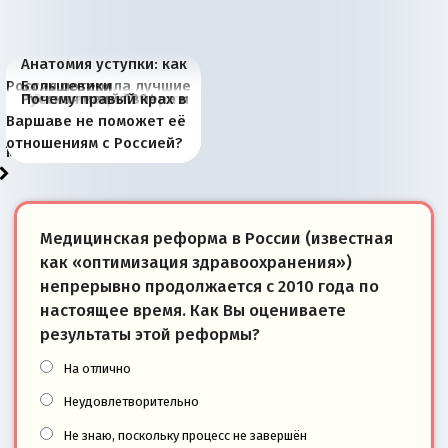
Анатомия уступки: как
Россия потеряла лучшие
Большевики
Киевская марионетка
В России назрели
Миграционный пожар
Россия начинает
Россия зимой 1904
Русская нация вчера и
Почему правый крах в
рыбопромысловые
отличаются от «Яблока»
Запада рассказала о
перемены: 15 шагов к
Европы
сбрасывать балласт
года: первые уступки во
сегодня
Варшаве не поможет её
районы Баренцева
тем, что они -
«переобувании» хозяев
суверенной экономике
Анкориджа
внутренней политике
отношениям с Россией?
моря
победители
Медицинская реформа в России (известная
как «оптимизация здравоохранения»)
непрерывно продолжается с 2010 года по
настоящее время. Как Вы оцениваете
результаты этой реформы?
На отлично
Неудовлетворительно
Не знаю, поскольку процесс не завершён