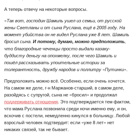
А теперь отвечу на некоторые вопросы.
«
Так вот, господин Шамиль ушел из семьи, от русской
жены Светланы и от сына Руслана, ещё в 2005 году. На
момент убийства он не видел Руслана уже 8 лет. Шамиль
бросил сына.
И потому, думаю, можно предположить
,
что благородные чеченцы просто выдали казаку-
буддисту деньгу на опохмелку, после чего Шамиль и
пошёл рассказывать упоительные истории за
толерантность, дружбу народов и поллитру «Путинки»
.
Предположить можно всё. Особенно, если очень хочется.
На самом же деле, г-н Маржанов-старший, в самом деле,
разойдясь с супругой, сына не «бросил» и продолжал
поддерживать отношения
. Это подтверждается тем фактом,
что мама Руслана позвонила среди ночи именно ему, и он,
вскочив с постели, немедленно кинулся в больницу. Любой
взрослый человек подтвердит: если «уже 8 лет» нет
никаких связей, так не бывает.