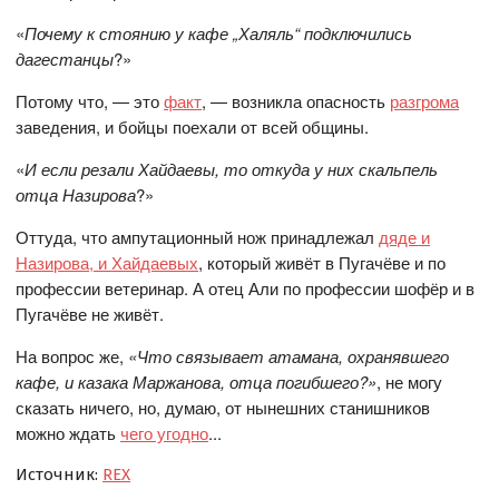
«
Почему к стоянию у кафе „Халяль“ подключились
дагестанцы
?»
Потому что, — это
факт
, — возникла опасность
разгрома
заведения, и бойцы поехали от всей общины.
«
И если резали Хайдаевы, то откуда у них скальпель
отца Назирова
?»
Оттуда, что ампутационный нож принадлежал
дяде и
Назирова, и Хайдаевых
, который живёт в Пугачёве и по
профессии ветеринар. А отец Али по профессии шофёр и в
Пугачёве не живёт.
На вопрос же,
«Что связывает атамана, охранявшего
кафе, и казака Маржанова, отца погибшего?»
, не могу
сказать ничего, но, думаю, от нынешних станишников
можно ждать
чего угодно
...
Источник:
REX