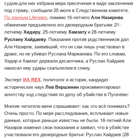
судом для них избрана мера пресечения в виде заключения
под стражу, сообщили 25 июля в Следственном комитете.
По данным Lifenews
, помимо 16-летнего
Али Назирова
обвинение предъявлено его двоюродным братьям: 21-
летнему
Хидиру
, 25-летнему
Хамзату
и 28-летнему
Руслану Хайдаеву
. Показания против родственников дал
Али Назиров, заявивший, что он сам лишь участвовал в
драке, но не убивал Руслана Маржанова. По его словам,
Хидир и Хамзат держали десантника, а Руслан Хайдаев
наносил ему удары скальпелем в спину.
Эксперт
ИА REX
, политолог и историк, кандидат
исторических наук
Лев Вершинин
прокомментировал
агентству ход следствия по делу об убийстве в Пугачёве:
Многие читатели меня спрашивают: как это всё понимать?
Очень просто. По мере расследования, всплывают новые
данные, которые раньше известны не были. 16-летний Али
Назиров изменил свои показания и заявил, что в убийстве
участвовали его двоюродные братья: Руслан Хайдаев (28