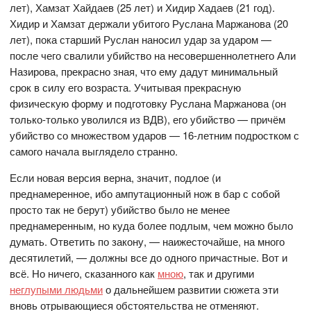
лет), Хамзат Хайдаев (25 лет) и Хидир Хадаев (21 год).
Хидир и Хамзат держали убитого Руслана Маржанова (20
лет), пока старший Руслан наносил удар за ударом —
после чего свалили убийство на несовершеннолетнего Али
Назирова, прекрасно зная, что ему дадут минимальный
срок в силу его возраста. Учитывая прекрасную
физическую форму и подготовку Руслана Маржанова (он
только-только уволился из ВДВ), его убийство — причём
убийство со множеством ударов — 16-летним подростком с
самого начала выглядело странно.
Если новая версия верна, значит, подлое (и
преднамеренное, ибо ампутационный нож в бар с собой
просто так не берут) убийство было не менее
преднамеренным, но куда более подлым, чем можно было
думать. Ответить по закону, — наижесточайше, на много
десятилетий, — должны все до одного причастные. Вот и
всё. Но ничего, сказанного как
мною
, так и другими
неглупыми людьми
о дальнейшем развитии сюжета эти
вновь отрывающиеся обстоятельства не отменяют.