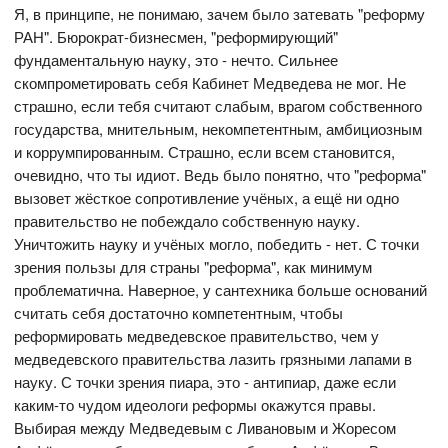
Я, в принципе, не понимаю, зачем было затевать "реформу
РАН". Бюрократ-бизнесмен, "реформирующий"
фундаментальную науку, это - нечто. Сильнее
скомпрометировать себя Кабинет Медведева не мог. Не
страшно, если тебя считают слабым, врагом собственного
государства, мнительным, некомпетентным, амбициозным
и коррумпированным. Страшно, если всем становится,
очевидно, что ты идиот. Ведь было понятно, что "реформа"
вызовет жёсткое сопротивление учёных, а ещё ни одно
правительство не побеждало собственную науку.
Уничтожить науку и учёных могло, победить - нет. С точки
зрения пользы для страны "реформа", как минимум
проблематична. Наверное, у сантехника больше оснований
считать себя достаточно компетентным, чтобы
реформировать медведевское правительство, чем у
медведевского правительства лазить грязными лапами в
науку. С точки зрения пиара, это - антипиар, даже если
каким-то чудом идеологи реформы окажутся правы.
Выбирая между Медведевым с Ливановым и Жоресом