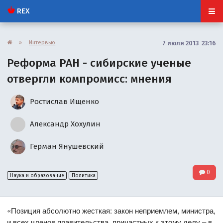
REX
»
Интервью
7 июля 2013 23:16
Реформа РАН - сибирские ученые
отвергли компромисс: мнения
Ростислав Ищенко
Александр Хохулин
Герман Янушевский
0
Наука и образование
Политика
«Позиция абсолютно жесткая: закон неприемлем, министра,
и всех членов правительства, причастных к этому делу – в