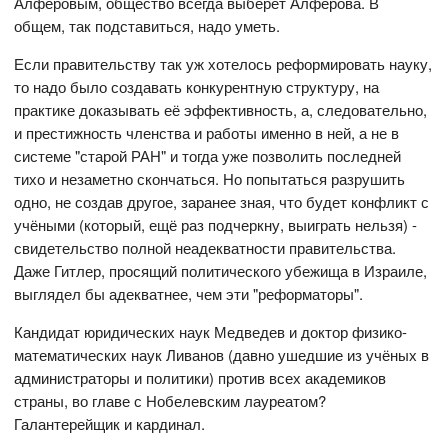
Алфёровым, общество всегда выберет Алфёрова. В
общем, так подставиться, надо уметь.
Если правительству так уж хотелось реформировать науку,
то надо было создавать конкурентную структуру, на
практике доказывать её эффективность, а, следовательно,
и престижность членства и работы именно в ней, а не в
системе "старой РАН" и тогда уже позволить последней
тихо и незаметно скончаться. Но попытаться разрушить
одно, не создав другое, заранее зная, что будет конфликт с
учёными (который, ещё раз подчеркну, выиграть нельзя) -
свидетельство полной неадекватности правительства.
Даже Гитлер, просящий политического убежища в Израиле,
выглядел бы адекватнее, чем эти "реформаторы".
Кандидат юридических наук Медведев и доктор физико-
математических наук Ливанов (давно ушедшие из учёных в
администраторы и политики) против всех академиков
страны, во главе с Нобелевским лауреатом?
Галантерейщик и кардинал.