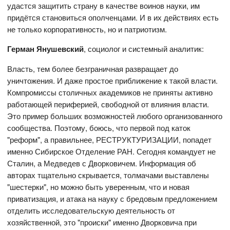
удастся защитить страну в качестве воинов науки, им
придётся становиться ополченцами. И в их действиях есть
не только корпоративность, но и патриотизм.
Герман
Янушевский
, социолог и системный аналитик:
Власть, тем более безграничная развращает до
уничтожения. И даже простое приближение к такой власти.
Компромиссы столичных академиков не приняты активно
работающей периферией, свободной от влияния власти.
Это пример больших возможностей любого организованного
сообщества. Поэтому, боюсь, что первой под каток
"реформ", а правильнее, РЕСТРУКТУРИЗАЦИИ, попадет
именно Сибирское Отделение РАН. Сегодня командует не
Сталин, а Медведев с Дворковичем. Информация об
авторах тщательно скрывается, толмачами выставлены
"шестерки", но можно быть уверенным, что и новая
приватизация, и атака на науку с бредовым предложением
отделить исследовательскую деятельность от
хозяйственной, это "происки" именно Дворковича при