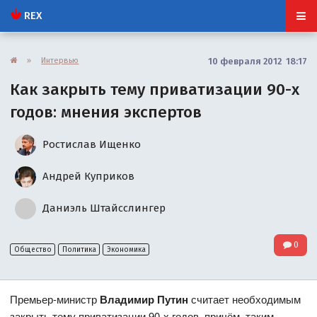
REX
»
Интервью
10 февраля 2012 18:17
Как закрыть тему приватизации 90-х
годов: мнения экспертов
Ростислав Ищенко
Андрей Куприков
Даниэль Штайсслингер
0
Общество
Политика
Экономика
Премьер-министр
Владимир Путин
считает необходимым
закрыть тему приватизации 90-х годов, причём, таким