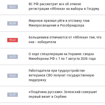
ВС РФ рассмотрит иск об отмене
16:21
регистрации «Яблока» на выборы в Госдуму
Миронов призвал уйти в отставку глав
16:09
Минпросвещения и Рособрнадзора
Большевики отличаются от «Яблока» тем, что
15:41
они - победители
О ходе спецоперации на Украине: сводка
14:31
Минобороны РФ с 1 по 7 августа 2026 года
Работодатели при трудоустройстве
ветеранов СВО получат государственную
13:41
поддержку
«Пощёчина русским»: Зеленский совершит
12:37
первый визит в Сербию