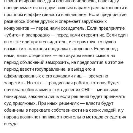
Приватизированное, для обычного человека, навскидку
воспринимается по двум важным параметрам: законности в
прошлом и эффективности в нынешнем. Если предприятие
развилось более других и опережает зарубежных
конкурентов — перед нами созидатель. Если предприятие
«убито» и распродано — перед нами стервятник. Если один
и тот же олигарх и созидатель, и стервятник, то нужно
возместить плохое и продолжать хорошее. Если перед
нами, лишь стервятник — его авуары имеет смысл на
период объяснений заморозить, на предприятия в этот же
период ввести госуправление, а выезд его и
аффилированных с его авуарами лиц — временно
запретить. Но это — грандиозная работа, которая будет
сочтена любителями оттока денег из СНГ — мировыми
банкирами, законной лишь если решения будет принимать
суд присяжных. При иных решениях — власти будут
обвинены в перехвате собственности на своих людей, а у
народа возникнет паника относительно методов следствия
и суда.