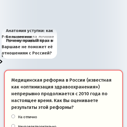
Анатомия уступки: как
Россия потеряла лучшие
Большевики
Киевская марионетка
В России назрели
Миграционный пожар
Россия начинает
Россия зимой 1904
Русская нация вчера и
Почему правый крах в
рыбопромысловые
отличаются от «Яблока»
Запада рассказала о
перемены: 15 шагов к
Европы
сбрасывать балласт
года: первые уступки во
сегодня
Варшаве не поможет её
районы Баренцева
тем, что они -
«переобувании» хозяев
суверенной экономике
Анкориджа
внутренней политике
отношениям с Россией?
моря
победители
Медицинская реформа в России (известная
как «оптимизация здравоохранения»)
непрерывно продолжается с 2010 года по
настоящее время. Как Вы оцениваете
результаты этой реформы?
На отлично
Неудовлетворительно