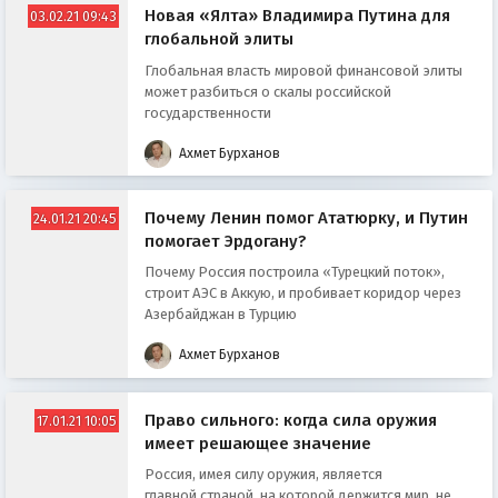
Новая «Ялта» Владимира Путина для
03.02.21 09:43
глобальной элиты
Глобальная власть мировой финансовой элиты
может разбиться о скалы российской
государственности
Ахмет Бурханов
Почему Ленин помог Ататюрку, и Путин
24.01.21 20:45
помогает Эрдогану?
Почему Россия построила «Турецкий поток»,
строит АЭС в Аккую, и пробивает коридор через
Азербайджан в Турцию
Ахмет Бурханов
Право сильного: когда сила оружия
17.01.21 10:05
имеет решающее значение
Россия, имея силу оружия, является
главной страной, на которой держится мир, не