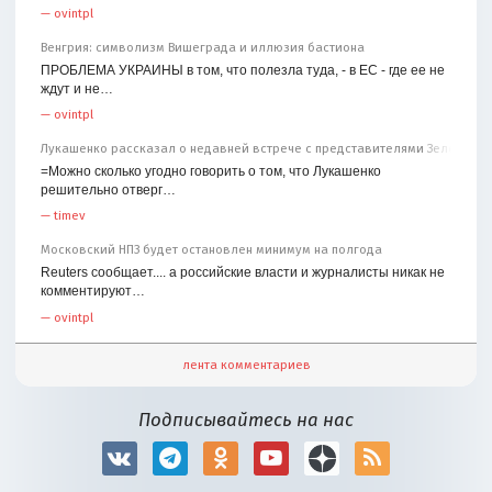
—
ovintpl
Венгрия: символизм Вишеграда и иллюзия бастиона
ПРОБЛЕМА УКРАИНЫ в том, что полезла туда, - в ЕС - где ее не
ждут и не…
—
ovintpl
Лукашенко рассказал о недавней встрече с представителями Зеленског
=Можно сколько угодно говорить о том, что Лукашенко
решительно отверг…
—
timev
Московский НПЗ будет остановлен минимум на полгода
Reuters сообщает.... а российские власти и журналисты никак не
комментируют…
—
ovintpl
лента комментариев
Подписывайтесь на нас