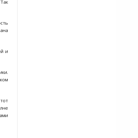
 Так
ость
ана
ей и
ики.
ском
этот
олне
нами