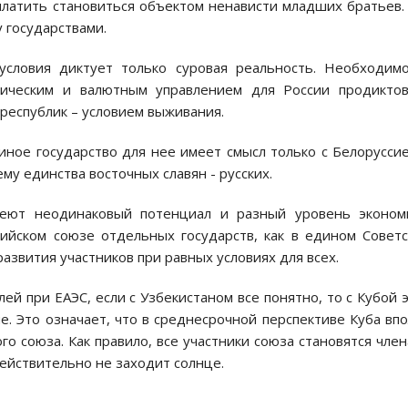
платить становиться объектом ненависти младших братьев.
 государствами.
условия диктует только суровая реальность. Необходим
тическим и валютным управлением для России продиктов
 республик – условием выживания.
диное государство для нее имеет смысл только с Белорусси
му единства восточных славян - русских.
меют неодинаковый потенциал и разный уровень эконом
ийском союзе отдельных государств, как в едином Совет
азвития участников при равных условиях для всех.
ей при ЕАЭС, если с Узбекистаном все понятно, то с Кубой 
. Это означает, что в среднесрочной перспективе Куба вп
о союза. Как правило, все участники союза становятся чле
действительно не заходит солнце.