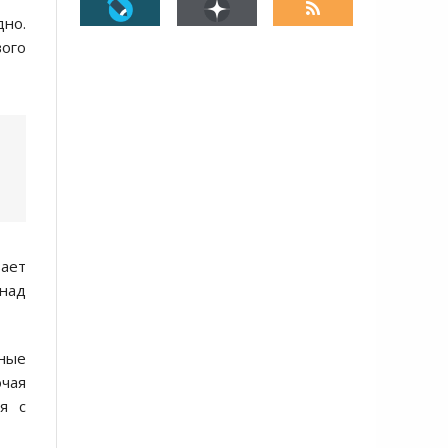
дно.
вого
вает
 над
ьные
ючая
я с