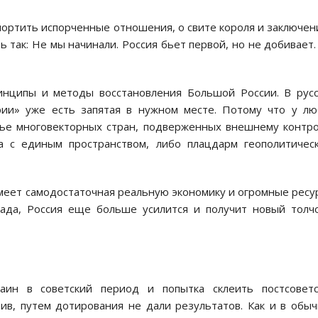
ортить испорченные отношения, о свите короля и заключен
так: Не мы начинали. Россия бьет первой, но не добивает
ринципы и методы восстановления Большой России. В рус
ии» уже есть запятая в нужном месте. Потому что у л
ье многовекторных стран, подверженных внешнему контр
 с единым пространством, либо плацдарм геополитичес
имеет самодостаточная реальную экономику и огромные ресу
пада, Россия еще больше усилится и получит новый толч
ин в советский период и попытка склеить постсоветс
ив, путем дотирования не дали результатов. Как и в обы