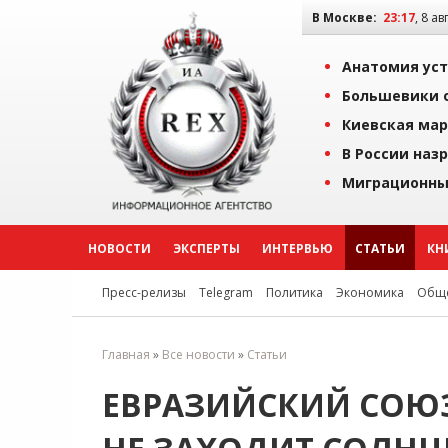
В Москве:
23:17
, 8 ав
Анатомия уст
Большевики о
Киевская мар
В России наз
Миграционны
НОВОСТИ
ЭКСПЕРТЫ
ИНТЕРВЬЮ
СТАТЬИ
КН
Пресс-релизы
Telegram
Политика
Экономика
Обще
Главная
»
Все новости
»
Статьи
ЕВРАЗИЙСКИЙ СОЮЗ