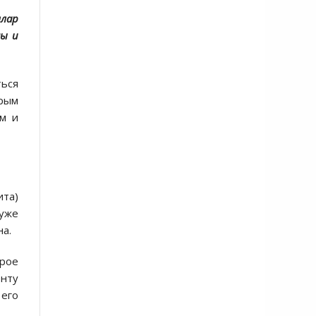
ллар
мы и
ться
орым
ем и
ита)
 уже
на.
орое
нту
 его