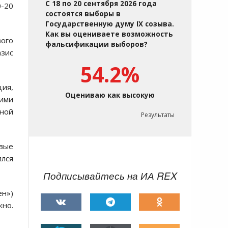
С 18 по 20 сентября 2026 года
0-20
состоятся выборы в
Государственную думу IX созыва.
Как вы оцениваете возможность
ого
фальсификации выборов?
азис
54.2%
ция,
Оцениваю как высокую
ими
нной
Результаты
вые
ился
Подписывайтесь на ИА REX
ен»)
жно.