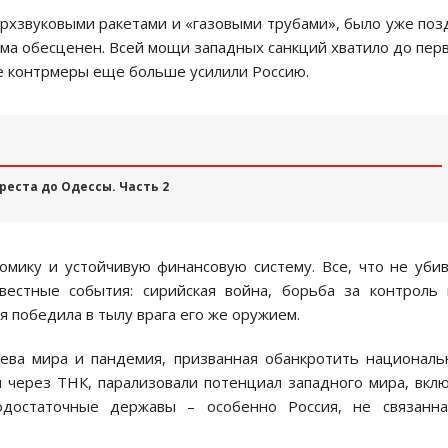
ерхзвуковыми ракетами и «газовыми трубами», было уже поз
а обесценен. Всей мощи западных санкций хватило до пер
ые контрмеры еще больше усилили Россию.
реста до Одессы. Часть 2
омику и устойчивую финансовую систему. Все, что не уби
вестные события: сирийская война, борьба за контроль
я победила в тылу врага его же оружием.
яева мира и пандемия, призванная обанкротить национал
 через ТНК, парализовали потенциал западного мира, вкл
одостаточные державы – особенно Россия, не связанна