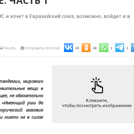
. ЧАСТЬ 1
ЭС и хочет в Евразийский союз, возможно, войдет и в
Печать
Отправить по email
10
19
1
1
пандемии, мирового
ивительные вещи в
щее, не обязательно
 - «Имеющий уши да
орический маховик
и никто не в силах