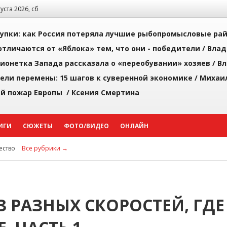
густа 2026, сб
упки: как Россия потеряла лучшие рыбопромысловые ра
тличаются от «Яблока» тем, что они - победители /
Влад
ионетка Запада рассказала о «переобувании» хозяев /
Вл
рели перемены: 15 шагов к суверенной экономике /
Михаи
й пожар Европы /
Ксения Смертина
ИГИ
СЮЖЕТЫ
ФОТО/ВИДЕО
ОНЛАЙН
ство
Все рубрики →
 РАЗНЫХ СКОРОСТЕЙ, ГДЕ