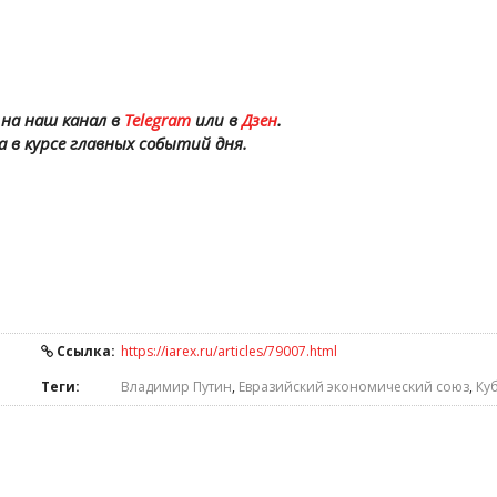
на наш канал в
Telegram
или в
Дзен
.
а в курсе главных событий дня.
Ссылка:
https://iarex.ru/articles/79007.html
Теги:
Владимир Путин
,
Евразийский экономический союз
,
Ку