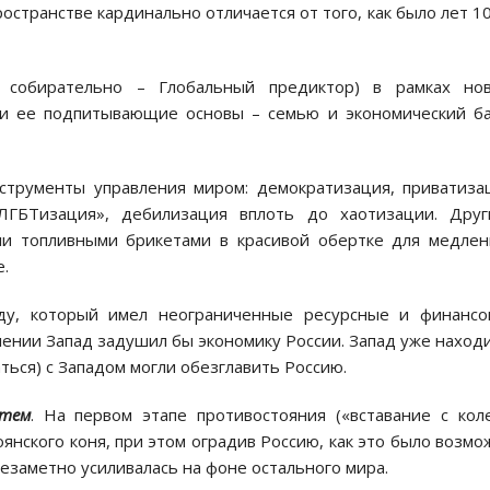
ространстве кардинально отличается от того, как было лет 1
е собирательно – Глобальный предиктор) в рамках нов
 и ее подпитывающие основы – семью и экономический б
струменты управления миром: демократизация, приватиза
«ЛГБТизация», дебилизация вплоть до хаотизации. Друг
и топливными брикетами в красивой обертке для медле
е.
аду, который имел неограниченные ресурсные и финансо
ении Запад задушил бы экономику России. Запад уже наход
ться) с Западом могли обезглавить Россию.
утем
. На первом этапе противостояния («вставание с кол
оянского коня, при этом оградив Россию, как это было возмо
езаметно усиливалась на фоне остального мира.