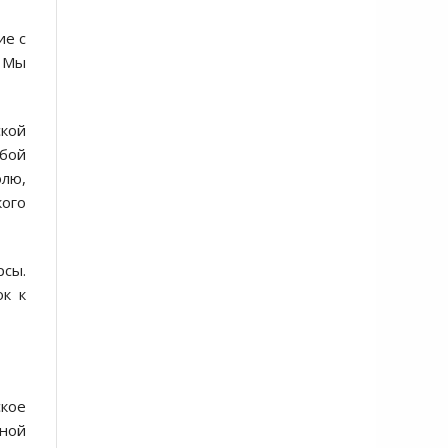
ие с
. Мы
ской
юбой
олю,
кого
рсы.
ок к
кое
чной