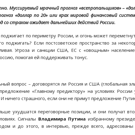
но. Муссируемый мрачный прогноз «всепропальщиков» – «до
рогноз «доллар по 20» или крах мировой финансовый систе
пад со страхом ожидает дальнейших действий России.
е поджигает по периметру России, и огонь может переметну
го поджигать? Если постсоветское пространство за некот
еливая. Угроза и санкции США, ЕС с «овощным» населени
оссию, помогая ей поддерживать тонус.
ьный вопрос – договорятся ли Россия и США (глобальная эл
предложение «Главному предиктору» на условиях России
. И ничего страшного, если они не примут предложение Пути
льше ухудшатся переговорные позиции, и они получат вт
ловиях. Сигналы
Владимира Путина
избранному президе
одом и до этого, в интервью, прежде всего, адресованы