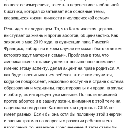
во всех ее измерениях, то есть в перспективе глобальной
биоэтики, которая охватывает все основные темы,
касающиеся жизни, личности и человеческой семьи».
Речь идет о следующем. То, что Католическая церковь
выступает за жизнь и против абортов, общеизвестно. Как
заявлял в мае 2019 года на аудиенции папа Римский
Франциск, «аборт ни в коем случае не может быть ответом,
которого ждут матери и семьи». Проблема в том, что
американские католики уделяют повышенное внимание
именно этому аспекту, делая акцент на праве родиться. А
как будет воспитываться ребенок, что с ним случится,
когда он повзрослеет, насколько доступна в стране система
образования и медицины, гарантированы ли права на жилье
и работу, их интересует уже меньше. По части движений
против абортов и в защиту жизни, внимания к этой теме на
национальном уровне Католическая церковь в США не
имеет равных. Если бы она хотя бы половину этой энергии
и рвения тратила на вопросы о развитии ребенка и его
взросления, то, наверное, Соединенные Штаты стали бы