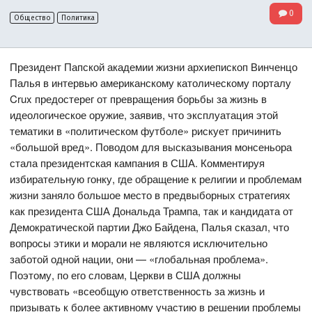
0
Общество
Политика
Президент Папской академии жизни архиепископ Винченцо
Палья в интервью американскому католическому порталу
Crux предостерег от превращения борьбы за жизнь в
идеологическое оружие, заявив, что эксплуатация этой
тематики в «политическом футболе» рискует причинить
«большой вред». Поводом для высказывания монсеньора
стала президентская кампания в США. Комментируя
избирательную гонку, где обращение к религии и проблемам
жизни заняло большое место в предвыборных стратегиях
как президента США Дональда Трампа, так и кандидата от
Демократической партии Джо Байдена, Палья сказал, что
вопросы этики и морали не являются исключительно
заботой одной нации, они — «глобальная проблема».
Поэтому, по его словам, Церкви в США должны
чувствовать «всеобщую ответственность за жизнь и
призывать к более активному участию в решении проблемы