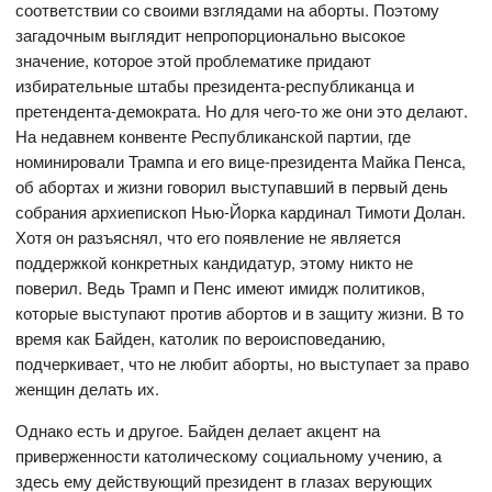
соответствии со своими взглядами на аборты. Поэтому
загадочным выглядит непропорционально высокое
значение, которое этой проблематике придают
избирательные штабы президента-республиканца и
претендента-демократа. Но для чего-то же они это делают.
На недавнем конвенте Республиканской партии, где
номинировали Трампа и его вице-президента Майка Пенса,
об абортах и жизни говорил выступавший в первый день
собрания архиепископ Нью-Йорка кардинал Тимоти Долан.
Хотя он разъяснял, что его появление не является
поддержкой конкретных кандидатур, этому никто не
поверил. Ведь Трамп и Пенс имеют имидж политиков,
которые выступают против абортов и в защиту жизни. В то
время как Байден, католик по вероисповеданию,
подчеркивает, что не любит аборты, но выступает за право
женщин делать их.
Однако есть и другое. Байден делает акцент на
приверженности католическому социальному учению, а
здесь ему действующий президент в глазах верующих