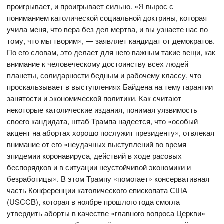
проигрывает, и проигрывает сильно. «Я вырос с
пониманием католической социальной доктрины, которая
учила меня, что вера без дел мертва, и вы узнаете нас по
тому, что мы творим», — заявляет кандидат от демократов.
По его словам, это делает для него важным такие вещи, как
внимание к человеческому достоинству всех людей
планеты, солидарности бедным и рабочему классу, что
проскальзывает в выступлениях Байдена на тему гарантии
занятости и экономической политики. Как считают
некоторые католические издания, понимая уязвимость
своего кандидата, штаб Трампа надеется, что «особый
акцент на абортах хорошо послужит президенту», отвлекая
внимание от его «неудачных выступлений во время
эпидемии коронавируса, действий в ходе расовых
беспорядков и в ситуации неустойчивой экономики и
безработицы». В этом Трампу «помогает» консервативная
часть Конференции католического епископата США
(USCCB), которая в ноябре прошлого года смогла
утвердить аборты в качестве «главного вопроса Церкви»