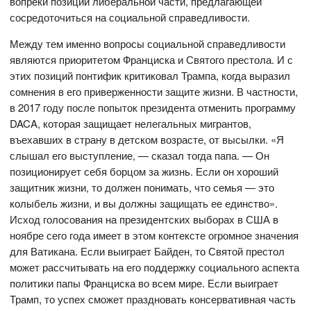
вопреки позиции либеральной части, предлагающей
сосредоточиться на социальной справедливости.
Между тем именно вопросы социальной справедливости
являются приоритетом Франциска и Святого престола. И с
этих позиций понтифик критиковал Трампа, когда выразил
сомнения в его приверженности защите жизни. В частности,
в 2017 году после попыток президента отменить программу
DACA, которая защищает нелегальных мигрантов,
въехавших в страну в детском возрасте, от высылки. «Я
слышал его выступление, — сказал тогда папа. — Он
позиционирует себя борцом за жизнь. Если он хороший
защитник жизни, то должен понимать, что семья — это
колыбель жизни, и вы должны защищать ее единство».
Исход голосования на президентских выборах в США в
ноябре сего года имеет в этом контексте огромное значения
для Ватикана. Если выиграет Байден, то Святой престол
может рассчитывать на его поддержку социального аспекта
политики папы Франциска во всем мире. Если выиграет
Трамп, то успех сможет праздновать консервативная часть