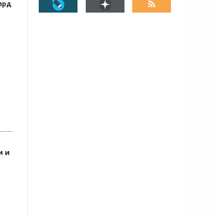
лрд
и и