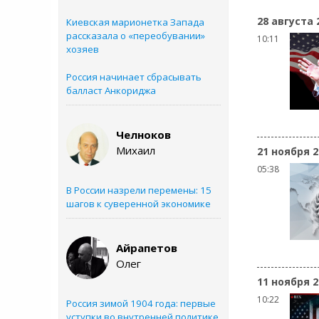
28 августа 
Киевская марионетка Запада
рассказала о «переобувании»
10:11
хозяев
Россия начинает сбрасывать
балласт Анкориджа
Челноков
Михаил
21 ноября 2
05:38
В России назрели перемены: 15
шагов к суверенной экономике
Айрапетов
Олег
11 ноября 2
10:22
Россия зимой 1904 года: первые
уступки во внутренней политике