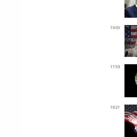
19:03
17:59
16:21