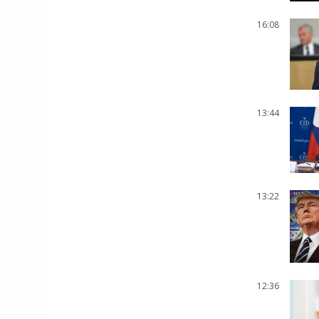
16:08
13:44
13:22
12:36