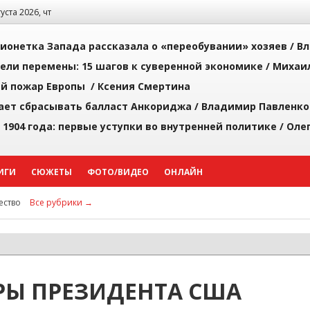
густа 2026, чт
ионетка Запада рассказала о «переобувании» хозяев /
Вл
рели перемены: 15 шагов к суверенной экономике /
Михаи
й пожар Европы /
Ксения Смертина
ает сбрасывать балласт Анкориджа /
Владимир Павленко
 1904 года: первые уступки во внутренней политике /
Оле
ИГИ
СЮЖЕТЫ
ФОТО/ВИДЕО
ОНЛАЙН
ство
Все рубрики →
РЫ ПРЕЗИДЕНТА США