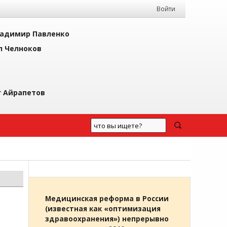
Войти
адимир Павленко
л Челноков
г Айрапетов
Медицинская реформа в России
(известная как «оптимизация
здравоохранения») непрерывно