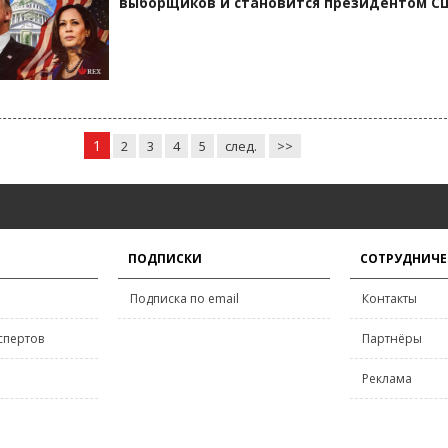
выборщиков и становится президентом С
1
2
3
4
5
след.
>>
ПОДПИСКИ
СОТРУДНИЧЕ
Подписка по email
Контакты
спертов
Партнёры
Реклама