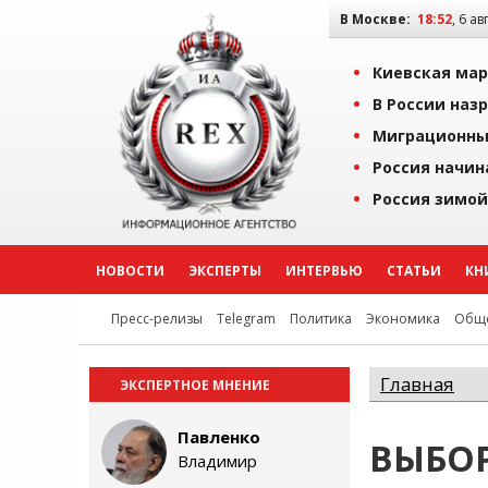
В Москве:
18:52
, 6 ав
Киевская мар
В России наз
Миграционны
Россия начин
Россия зимой
НОВОСТИ
ЭКСПЕРТЫ
ИНТЕРВЬЮ
СТАТЬИ
КН
Пресс-релизы
Telegram
Политика
Экономика
Обще
Главная
ЭКСПЕРТНОЕ МНЕНИЕ
Павленко
ВЫБО
Владимир