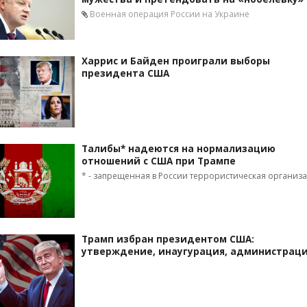
Военная операция России на Украине
Харрис и Байден проиграли выборы
президента США
Талибы* надеются на нормализацию
отношений с США при Трампе
* - запрещенная в России террористическая организ
Трамп избран президентом США:
утверждение, инаугурация, администрац