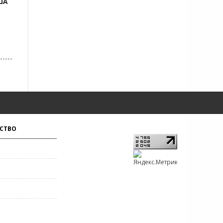
ША
СТВО