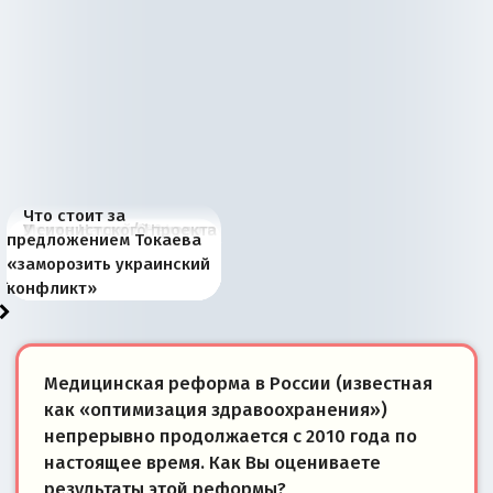
Что стоит за
В России назрели
Миграционный пожар
Россия начинает
Россия зимой 1904
Русская нация вчера и
Почему правый крах в
Место Науру / Науэро в
У сионистского проекта
предложением Токаева
перемены: 15 шагов к
Европы
сбрасывать балласт
года: первые уступки во
сегодня
Варшаве не поможет её
современной истории
появилось украинское
«заморозить украинский
суверенной экономике
Анкориджа
внутренней политике
отношениям с Россией?
Южной Осетии
измерение
конфликт»
Медицинская реформа в России (известная
как «оптимизация здравоохранения»)
непрерывно продолжается с 2010 года по
настоящее время. Как Вы оцениваете
результаты этой реформы?