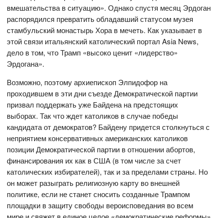
вмешательства в ситуацию». Однако спустя месяц Эрдоган
распорядился превратить обладавший статусом музея
стамбульский монастырь Хора в мечеть. Как указывает в
этой связи итальянский католический портал Asia News,
дело в том, что Трамп «высоко ценит «лидерство»
Эрдогана».
Возможно, поэтому архиепископ Элпидофор на
проходившем в эти дни съезде Демократической партии
призвал поддержать уже Байдена на предстоящих
выборах. Так что ждет католиков в случае победы
кандидата от демократов? Байдену придется столкнуться с
неприятием консервативных американских католиков
позиции Демократической партии в отношении абортов,
финансирования их как в США (в том числе за счет
католических избирателей), так и за пределами страны. Но
он может разыграть религиозную карту во внешней
политике, если не станет сносить созданные Трампом
площадки в защиту свободы вероисповедания во всем
мире и свяжет в единое целое «демократические реформы»