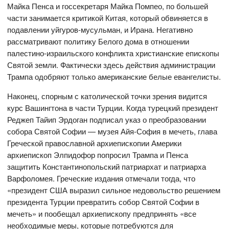
Майка Пенса и госсекретаря Майка Помпео, по большей
части занимается критикой Китая, который обвиняется в
подавлении уйгуров-мусульман, и Ирана. Негативно
рассматривают политику Белого дома в отношении
палестино-израильского конфликта христианские епископы
Святой земли. Фактически здесь действия администрации
Трампа одобряют только американские белые евангелисты.
Наконец, спорным с католической точки зрения видится
курс Вашингтона в части Турции. Когда турецкий президент
Реджеп Тайип Эрдоган подписал указ о преобразовании
собора Святой Софии — музея Айя-София в мечеть, глава
Греческой православной архиепископии Америки
архиепископ Элпидофор попросил Трампа и Пенса
защитить Константинопольский патриархат и патриарха
Варфоломея. Греческие издания отмечали тогда, что
«президент США выразил сильное недовольство решением
президента Турции превратить собор Святой Софии в
мечеть» и пообещал архиепископу предпринять «все
необходимые меры, которые потребуются для