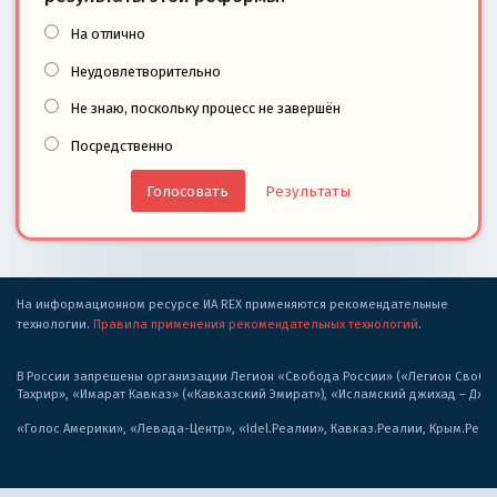
На отлично
Неудовлетворительно
Не знаю, поскольку процесс не завершён
Посредственно
Результаты
На информационном ресурсе ИА REX применяются рекомендательные
технологии.
Правила применения рекомендательных технологий
.
В России запрещены организации Легион «Свобода России» («Легион Свобода
Тахрир», «Имарат Кавказ» («Кавказский Эмират»), «Исламский джихад – Дж
«Голос Америки», «Левада-Центр», «Idel.Реалии», Кавказ.Реалии, Крым.Реал