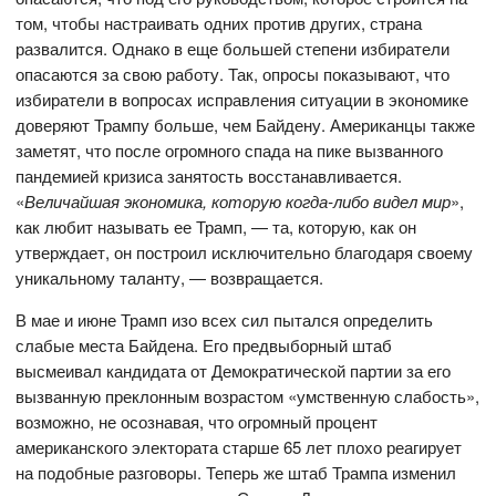
том, чтобы настраивать одних против других, страна
развалится. Однако в еще большей степени избиратели
опасаются за свою работу. Так, опросы показывают, что
избиратели в вопросах исправления ситуации в экономике
доверяют Трампу больше, чем Байдену. Американцы также
заметят, что после огромного спада на пике вызванного
пандемией кризиса занятость восстанавливается.
«
Величайшая экономика, которую когда-либо видел мир
»,
как любит называть ее Трамп, — та, которую, как он
утверждает, он построил исключительно благодаря своему
уникальному таланту, — возвращается.
В мае и июне Трамп изо всех сил пытался определить
слабые места Байдена. Его предвыборный штаб
высмеивал кандидата от Демократической партии за его
вызванную преклонным возрастом «умственную слабость»,
возможно, не осознавая, что огромный процент
американского электората старше 65 лет плохо реагирует
на подобные разговоры. Теперь же штаб Трампа изменил