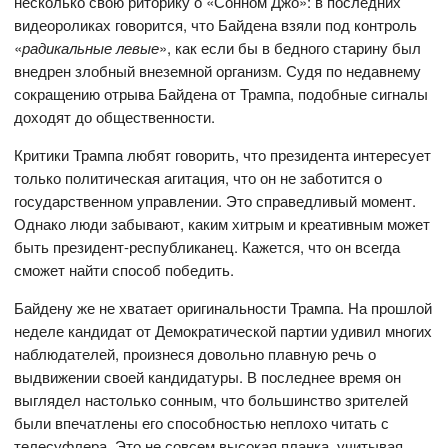
несколько свою риторику о «Сонном Джо»: в последних
видеороликах говорится, что Байдена взяли под контроль
«
радикальные левые
», как если бы в бедного старину был
внедрен злобный внеземной организм. Судя по недавнему
сокращению отрыва Байдена от Трампа, подобные сигналы
доходят до общественности.
Критики Трампа любят говорить, что президента интересует
только политическая агитация, что он не заботится о
государственном управлении. Это справедливый момент.
Однако люди забывают, каким хитрым и креативным может
быть президент-республиканец. Кажется, что он всегда
сможет найти способ победить.
Байдену же не хватает оригинальности Трампа. На прошлой
неделе кандидат от Демократической партии удивил многих
наблюдателей, произнеся довольно плавную речь о
выдвижении своей кандидатуры. В последнее время он
выглядел настолько сонным, что большинство зрителей
были впечатлены его способностью неплохо читать с
телесуфлера. Это не совсем высокая планка, учитывая,