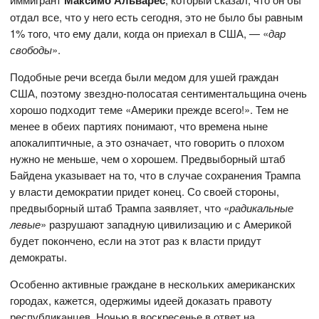
Максимо Альварес
отдал все, что у него есть сегодня, это не было бы равным
1% того, что ему дали, когда он приехал в США, — «
дар
свободы
».
Подобные речи всегда были медом для ушей граждан
США, поэтому звездно-полосатая сентиментальщина очень
хорошо подходит теме «Америки прежде всего!». Тем не
менее в обеих партиях понимают, что времена ныне
апокалиптичные, а это означает, что говорить о плохом
нужно не меньше, чем о хорошем. Предвыборный штаб
Байдена указывает на то, что в случае сохранения Трампа
у власти демократии придет конец. Со своей стороны,
предвыборный штаб Трампа заявляет, что «
радикальные
левые
» разрушают западную цивилизацию и с Америкой
будет покончено, если на этот раз к власти придут
демократы.
Особенно активные граждане в нескольких американских
городах, кажется, одержимы идеей доказать правоту
республиканцев. Ночью в воскресенье в ответ на