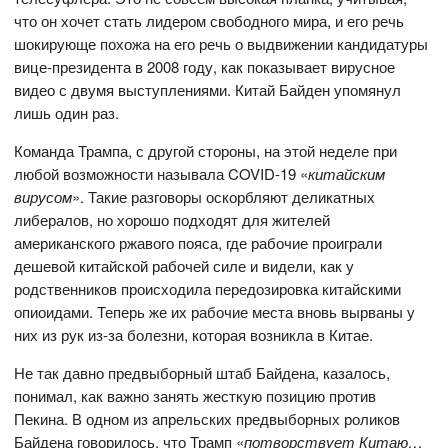
что он хочет стать лидером свободного мира, и его речь
шокирующе похожа на его речь о выдвижении кандидатуры
вице-президента в 2008 году, как показывает вирусное
видео с двумя выступлениями. Китай Байден упомянул
лишь один раз.
Команда Трампа, с другой стороны, на этой неделе при
любой возможности называла COVID-19 «
китайским
вирусом
». Такие разговоры оскорбляют деликатных
либералов, но хорошо подходят для жителей
американского ржавого пояса, где рабочие проиграли
дешевой китайской рабочей силе и видели, как у
родственников происходила передозировка китайскими
опиоидами. Теперь же их рабочие места вновь вырваны у
них из рук из-за болезни, которая возникла в Китае.
Не так давно предвыборный штаб Байдена, казалось,
понимал, как важно занять жесткую позицию против
Пекина. В одном из апрельских предвыборных роликов
Байдена говорилось, что Трамп «
потворствует Китаю…