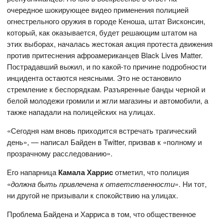
очередное шокирующее видео применения полицией
огнестрельного оружия в городе Кеноша, штат Висконсин,
который, как оказывается, будет решающим штатом на
этих выборах, началась жестокая акция протеста движения
против притеснения афроамериканцев Black Lives Matter.
Пострадавший выжил, и по какой-то причине подробности
инцидента остаются неясными. Это не остановило
стремление к беспорядкам. Разъяренные банды черной и
белой молодежи громили и жгли магазины и автомобили, а
также нападали на полицейских на улицах.
«Сегодня нам вновь приходится встречать трагический
день», — написал Байден в Twitter, призвав к «полному и
прозрачному расследованию».
Его напарница
Камала Харрис
отметил, что полиция
«
должна быть привлечена к ответственности
». Ни тот,
ни другой не призывали к спокойствию на улицах.
Проблема Байдена и Харриса в том, что общественное