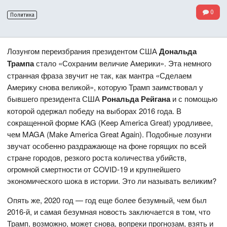
0
Политика
Лозунгом переизбрания президентом США
Дональда
Трампа
стало «Сохраним величие Америки». Эта немного
странная фраза звучит не так, как мантра «Сделаем
Америку снова великой», которую Трамп заимствовал у
бывшего президента США
Рональда Рейгана
и с помощью
которой одержал победу на выборах 2016 года. В
сокращенной форме KAG (Keep America Great) уродливее,
чем MAGA (Make America Great Again). Подобные лозунги
звучат особенно раздражающе на фоне горящих по всей
стране городов, резкого роста количества убийств,
огромной смертности от COVID-19 и крупнейшего
экономического шока в истории. Это ли называть великим?
Опять же, 2020 год — год еще более безумный, чем был
2016-й, и самая безумная новость заключается в том, что
Трамп, возможно, может снова, вопреки прогнозам, взять и