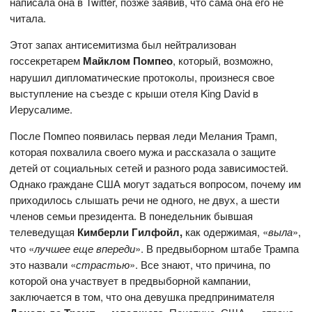
написала она в Twitter, позже заявив, что сама она его не
читала.
Этот запах антисемитизма был нейтрализован
госсекретарем
Майклом Помпео
, который, возможно,
нарушил дипломатические протоколы, произнеся свое
выступление на съезде с крыши отеля King David в
Иерусалиме.
После Помпео появилась первая леди Мелания Трамп,
которая похвалила своего мужа и рассказала о защите
детей от социальных сетей и разного рода зависимостей.
Однако граждане США могут задаться вопросом, почему им
приходилось слышать речи не одного, не двух, а шести
членов семьи президента. В понедельник бывшая
телеведущая
Кимберли Гилфойл,
как одержимая, «
выла
»,
что «
лучшее еще впереди
». В предвыборном штабе Трампа
это назвали «
страстью
». Все знают, что причина, по
которой она участвует в предвыборной кампании,
заключается в том, что она девушка предпринимателя