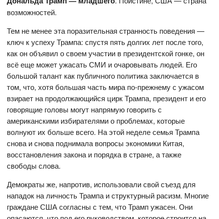
Дональда Трамп — младшего
. Поистине, США — страна
возможностей.
Тем не менее эта поразительная странность поведения —
ключ к успеху Трампа: спустя пять долгих лет после того,
как он объявил о своем участии в президентской гонке, он
всё еще может ужасать СМИ и очаровывать людей. Его
большой талант как публичного политика заключается в
том, что, хотя большая часть мира по-прежнему с ужасом
взирает на продолжающийся цирк Трампа, президент и его
говорящие головы могут напрямую говорить с
американскими избирателями о проблемах, которые
волнуют их больше всего. На этой неделе семья Трампа
снова и снова поднимала вопросы экономики Китая,
восстановления закона и порядка в стране, а также
свободы слова.
Демократы же, напротив, использовали свой съезд для
нападок на личность Трампа и структурный расизм. Многие
граждане США согласны с тем, что Трамп ужасен. Они
опасаются, что под его руководством, которое строится на