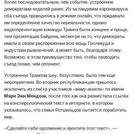
более последовательным, чем событие, устроенное
демократами неделей ранее. Из-за пандемии коронавируса
оба съезда проводились в режиме онлайн, что придавало
им определённое качество нереальности, однако
видеопрезентация команды Трампа была изящнее и проще,
чем презентация Байдена, несмотря на то, что демократы
имели в своем распоряжении всю мощь Голливуда и
индустрии развлечений, а может быть, благодаря этому.
Возможно, в этом преимущество того, чтобы проводить
съезд позже, чем оппонент.
Устроенное Трампом шоу, безусловно, было тем еще
мероприятием. Во вторник республиканцам пришлось
исключить из списка участников «
маму-ангела
» по имени
Мэри Энн Мендоза
, после того как она разместила ссылки
на конспирологический текст в интернете, в котором
указывалось, что семья Ротшильдов пытается поработить
мир.
«Сделайте себе одолжение и прочтите этот текст», —