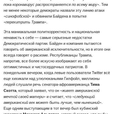
пока коронавирус распространяется по всему миру
». Тем
не менее некоторые демократы назвали эту линию атаки
«
синофобской
» и обвинили Байдена в попытке
«
перехитрить Трампа
».
Эта маниакальная политкорректность и национальная
ненависть к себе — самые серьезные недостатки
Демократической партии. Байден и компания пытаются
говорить об американской исключительности, но в итоге они
всегда говорят о расизме. Республиканцы Трампа,
напротив, все более искусно изображают из себя
оптимистичных и чистосердечных патриотов. В
понедельник вечером, когда левые пользователи Twitter всё
еще хихикали над улюлюканьями Гилфойл, миллионы
людей слушали речь сенатора-афроамериканца
Тима
Скотта
, который заявил, что он «
живет американской
мечтой своей матери
» и считает, что «
следующий
американский век может быть лучше, чем нынешний
».
Еще одним выступающим в тот вечер был кубинский
иммигрант
, который сказал, что он бы