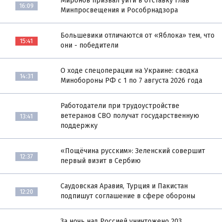
Миронов призвал уйти в отставку глав
16:09
Минпросвещения и Рособрнадзора
Большевики отличаются от «Яблока» тем, что
15:41
они - победители
О ходе спецоперации на Украине: сводка
14:31
Минобороны РФ с 1 по 7 августа 2026 года
Работодатели при трудоустройстве
ветеранов СВО получат государственную
13:41
поддержку
«Пощёчина русским»: Зеленский совершит
12:37
первый визит в Сербию
Саудовская Аравия, Турция и Пакистан
12:20
подпишут соглашение в сфере обороны
За ночь над Россией уничтожено 203