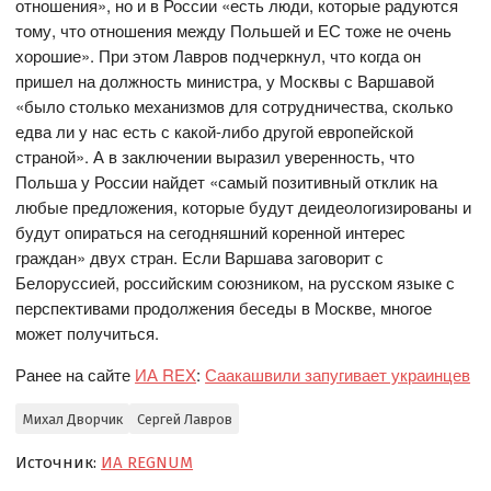
отношения», но и в России «есть люди, которые радуются
тому, что отношения между Польшей и ЕС тоже не очень
хорошие». При этом Лавров подчеркнул, что когда он
пришел на должность министра, у Москвы с Варшавой
«было столько механизмов для сотрудничества, сколько
едва ли у нас есть с какой-либо другой европейской
страной». А в заключении выразил уверенность, что
Польша у России найдет «самый позитивный отклик на
любые предложения, которые будут деидеологизированы и
будут опираться на сегодняшний коренной интерес
граждан» двух стран. Если Варшава заговорит с
Белоруссией, российским союзником, на русском языке с
перспективами продолжения беседы в Москве, многое
может получиться.
Ранее на сайте
ИА REX
:
Саакашвили запугивает украинцев
Михал Дворчик
Сергей Лавров
Источник:
ИА REGNUM