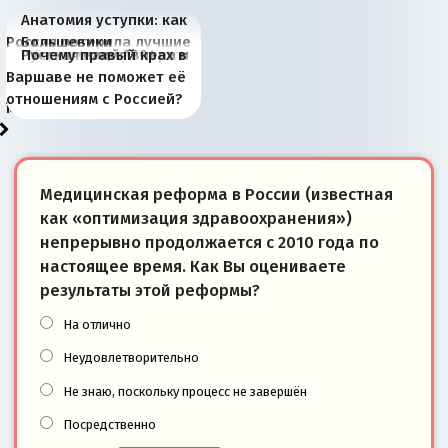
Анатомия уступки: как
Россия потеряла лучшие
Большевики
Киевская марионетка
В России назрели
Миграционный пожар
Россия начинает
Россия зимой 1904
Русская нация вчера и
Почему правый крах в
рыбопромысловые
отличаются от «Яблока»
Запада рассказала о
перемены: 15 шагов к
Европы
сбрасывать балласт
года: первые уступки во
сегодня
Варшаве не поможет её
районы Баренцева
тем, что они -
«переобувании» хозяев
суверенной экономике
Анкориджа
внутренней политике
отношениям с Россией?
моря
победители
Медицинская реформа в России (известная
как «оптимизация здравоохранения»)
непрерывно продолжается с 2010 года по
настоящее время. Как Вы оцениваете
результаты этой реформы?
На отлично
Неудовлетворительно
Не знаю, поскольку процесс не завершён
Посредственно