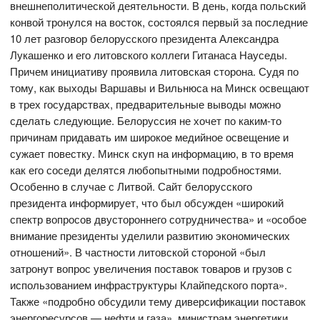
внешнеполитической деятельности. В день, когда польский
конвой тронулся на восток, состоялся первый за последние
10 лет разговор белорусского президента Александра
Лукашенко и его литовского коллеги Гитанаса Науседы.
Причем инициативу проявила литовская сторона. Судя по
тому, как выходы Варшавы и Вильнюса на Минск освещают
в трех государствах, предварительные выводы можно
сделать следующие. Белоруссия не хочет по каким-то
причинам придавать им широкое медийное освещение и
сужает повестку. Минск скуп на информацию, в то время
как его соседи делятся любопытными подробностями.
Особенно в случае с Литвой. Сайт белорусского
президента информирует, что был обсужден «широкий
спектр вопросов двустороннего сотрудничества» и «особое
внимание президенты уделили развитию экономических
отношений». В частности литовской стороной «был
затронут вопрос увеличения поставок товаров и грузов с
использованием инфраструктуры Клайпедского порта».
Также «подробно обсудили тему диверсификации поставок
энергоресурсов — нефти и газа», министрам энергетики