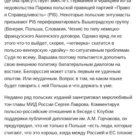
где она присутствует вместе с Германией и Францией из-за
недовольства Парижа польской правящей партией «Право
и Справедливость» (PiS). Некоторые польские энтузиасты
призывают PiS переформатировать Вышеградскую группу
(Венгрия, Польша, Словакия, Чехия) по типу немецко-
французского Аахенского договора. Однако вряд ли из
этого что-то выйдет, скорее, «четверка» скатится в
польско-венгерскую «двойку» по ситуативным проблемам.
Судя по всему, Варшава поэтому попытается дополнить
свою внешнюю политику билатеральным диалогом на
востоке. Белоруссия может стать первым ее удачным
опытом. Или неудачным. Вопрос в том, на каком языке
будет говорить с ней Польша и что держать в уме.
Недавно ряд польских изданий заинтриговал миролюбивый
тон главы МИД России Сергея Лаврова. Комментируя
польско-российские отношения в беседе с Клубом
поддержки публичной дипломатии им. А.М. Горчакова, он
предупредил, что не только в Польше «есть люди, которые
считают, что это хорошо, когда между Россией и ЕС плохие