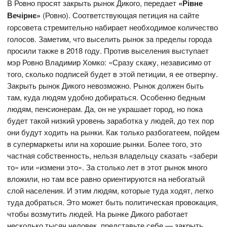
В Ровно просят закрыть рынок Дикого, передает
«Рівне
Вечірнє»
(Ровно). Соответствующая петиция на сайте
горсовета стремительно набирает необходимое количество
голосов. Заметим, что выселить рынок за пределы города
просили также в 2018 году. Против выселения выступает
мэр Ровно Владимир Хомко: «Сразу скажу, независимо от
того, сколько подписей будет в этой петиции, я ее отвергну.
Закрыть рынок Дикого невозможно. Рынок должен быть
там, куда людям удобно добираться. Особенно бедным
людям, пенсионерам. Да, он не украшает город, но пока
будет такой низкий уровень заработка у людей, до тех пор
они будут ходить на рынки. Как только разбогатеем, пойдем
в супермаркеты или на хорошие рынки. Более того, это
частная собственность, нельзя владельцу сказать «забери
то» или «измени это». За столько лет в этот рынок много
вложили, но там все равно ориентируются на небогатый
слой населения. И этим людям, которые туда ходят, легко
туда добраться. Это может быть политическая провокация,
чтобы возмутить людей. На рынке Дикого работает
несколько тысяч человек, представьте себе — закрыть