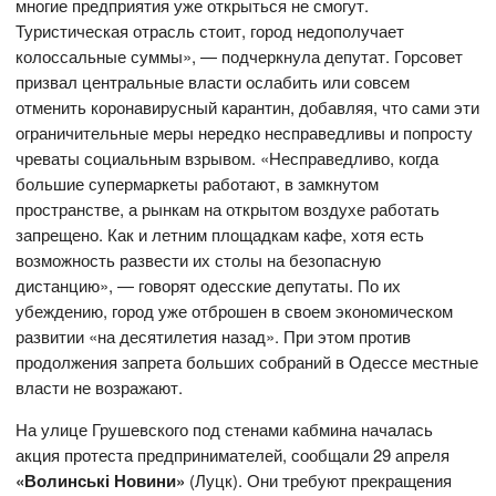
многие предприятия уже открыться не смогут.
Туристическая отрасль стоит, город недополучает
колоссальные суммы», — подчеркнула депутат. Горсовет
призвал центральные власти ослабить или совсем
отменить коронавирусный карантин, добавляя, что сами эти
ограничительные меры нередко несправедливы и попросту
чреваты социальным взрывом. «Несправедливо, когда
большие супермаркеты работают, в замкнутом
пространстве, а рынкам на открытом воздухе работать
запрещено. Как и летним площадкам кафе, хотя есть
возможность развести их столы на безопасную
дистанцию», — говорят одесские депутаты. По их
убеждению, город уже отброшен в своем экономическом
развитии «на десятилетия назад». При этом против
продолжения запрета больших собраний в Одессе местные
власти не возражают.
На улице Грушевского под стенами кабмина началась
акция протеста предпринимателей, сообщали 29 апреля
«Волинські Новини»
(Луцк). Они требуют прекращения