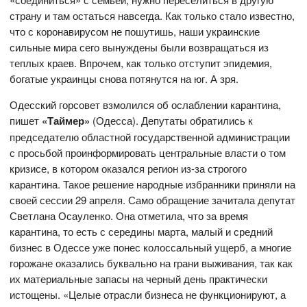
страну и там остаться навсегда. Как только стало известно,
что с коронавирусом не пошутишь, наши украинские
сильные мира сего вынуждены были возвращаться из
теплых краев. Впрочем, как только отступит эпидемия,
богатые украинцы снова потянутся на юг. А зря.
Одесский горсовет взмолился об ослаблении карантина,
пишет
«Таймер»
(Одесса). Депутаты обратились к
председателю областной государственной администрации
с просьбой проинформировать центральные власти о том
кризисе, в котором оказался регион из-за строгого
карантина. Такое решение народные избранники приняли на
своей сессии 29 апреля. Само обращение зачитала депутат
Светлана Осауленко. Она отметила, что за время
карантина, то есть с середины марта, малый и средний
бизнес в Одессе уже понес колоссальный ущерб, а многие
горожане оказались буквально на грани выживания, так как
их материальные запасы на черный день практически
истощены. «Целые отрасли бизнеса не функционируют, а