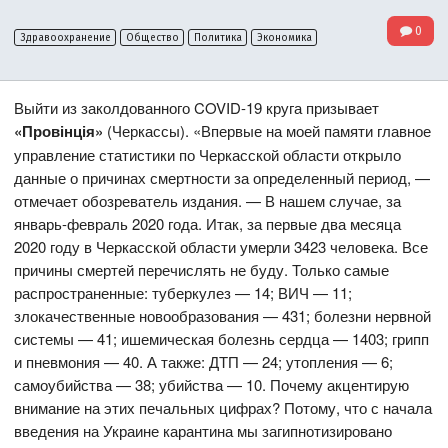
0
Здравоохранение
Общество
Политика
Экономика
Выйти из заколдованного COVID-19 круга призывает
«Провінція»
(Черкассы). «Впервые на моей памяти главное
управление статистики по Черкасской области открыло
данные о причинах смертности за определенный период, —
отмечает обозреватель издания. — В нашем случае, за
январь-февраль 2020 года. Итак, за первые два месяца
2020 году в Черкасской области умерли 3423 человека. Все
причины смертей перечислять не буду. Только самые
распространенные: туберкулез — 14; ВИЧ — 11;
злокачественные новообразования — 431; болезни нервной
системы — 41; ишемическая болезнь сердца — 1403; грипп
и пневмония — 40. А также: ДТП — 24; утопления — 6;
самоубийства — 38; убийства — 10. Почему акцентирую
внимание на этих печальных цифрах? Потому, что с начала
введения на Украине карантина мы загипнотизировано