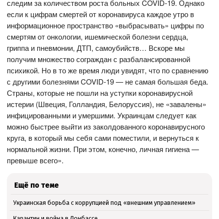
следим за количеством роста больных COVID-19. Однако
если к цифрам смертей от коронавируса каждое утро в
информационное пространство «выбрасывать» цифры по
смертям от онкологии, ишемической болезни сердца,
гриппа и пневмонии, ДТП, самоубийств… Вскоре мы
получим множество сограждан с разбалансированной
психикой. Но в то же время люди увидят, что по сравнению
с другими болезнями COVID-19 — не самая большая беда.
Страны, которые не пошли на уступки коронавирусной
истерии (Швеция, Голландия, Белоруссия), не «завалены»
инфицированными и умершими. Украинцам следует как
можно быстрее выйти из заколдованного коронавирусного
круга, в который мы себя сами поместили, и вернуться к
нормальной жизни. При этом, конечно, личная гигиена —
превыше всего».
Ещё по теме
Украинская борьба с коррупцией под «внешним управлением»
Карантин и война в Донбассе