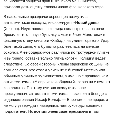
занимаются защитой прав цыганского меньшинства,
призвала дать оценку словам ивано-франковского мэра.
В пасхальные праздники херсонцев возмутила
антисемитская выходка, информирует
«Новий день»
(Херсон). Неустановленные лица около трех часов ночи
бросили стеклянную бутылку с «коктейлем Молотова» в
фасадную стену синагоги «Хабад» на улице Горького. Удар
был такой силы, что бутылка разлетелась на мелкие
осколки. А ее содержимое разлилось по тротуарной плитке
и выгорело, оставив только пятна копоти. Полиция ведет
следствие. Со своей стороны члены еврейской общины не
сомневаются, что столкнулись не с бытовой местью или
обычным уличным хулиганством, а именно с проявлением
антисемитизма. «У еврейской общины Херсона ни с кем нет
конфликтов. Поэтому считаю возмутительное
преступление актом антисемитизма, — заявил в беседе с
изданием раввин Иосиф Вольф. — Впрочем, я не пророк и
не могу утверждать наверняка, чем руководствовались
поджигатели. Но все мы очень заинтересованы в том,