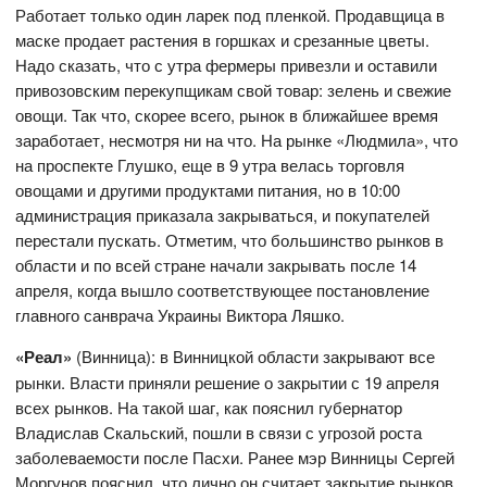
Работает только один ларек под пленкой. Продавщица в
маске продает растения в горшках и срезанные цветы.
Надо сказать, что с утра фермеры привезли и оставили
привозовским перекупщикам свой товар: зелень и свежие
овощи. Так что, скорее всего, рынок в ближайшее время
заработает, несмотря ни на что. На рынке «Людмила», что
на проспекте Глушко, еще в 9 утра велась торговля
овощами и другими продуктами питания, но в 10:00
администрация приказала закрываться, и покупателей
перестали пускать. Отметим, что большинство рынков в
области и по всей стране начали закрывать после 14
апреля, когда вышло соответствующее постановление
главного санврача Украины Виктора Ляшко.
«Реал»
(Винница): в Винницкой области закрывают все
рынки. Власти приняли решение о закрытии с 19 апреля
всех рынков. На такой шаг, как пояснил губернатор
Владислав Скальский, пошли в связи с угрозой роста
заболеваемости после Пасхи. Ранее мэр Винницы Сергей
Моргунов пояснил, что лично он считает закрытие рынков