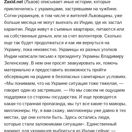
Zaxid.net
(Львов) описывает иные истории, которые
приключились с украинцами, застрявшими на чужбине.
Сотни украинцев, в том числе и жителей Львовщины, уже
больше месяца не могут выехать из Индии, где их застал
карантин. Люди живут в съемных квартирах, питаются или
на собственные деньги, или за счет волонтеров. Сколько
еще так будет продолжаться и как им вернуться на
Украину, пока неизвестно. Украинцы из разных уголков
Индии написали письмо к президенту Украины Владимиру
Зеленскому. В нем они просят эвакуировать их, помочь
материально и предоставить возможность пройти
обсервацию на родине в безопасных санитарных условиях.
«Мы понимаем, что на Украине ситуация тоже тяжелая, —
говорит один из застрявших. — Но мы совсем не ощущаем
поддержки со стороны государства. И еще проводится
какая-то странная пропаганда, мы тут все какие-то мажоры,
миллионеры. Ну, я вам скажу, миллионеры уже давно в тех
местах, где они хотели быть. Здесь остались люди,
которые стали заложниками ситуации». Единственный
вариант для украинцев выбраться из Индии сейчас —