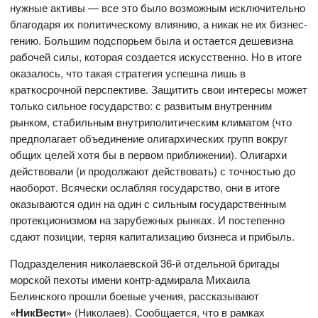
нужные активы — все это было возможным исключительно
благодаря их политическому влиянию, а никак не их бизнес-
гению. Большим подспорьем была и остается дешевизна
рабочей силы, которая создается искусственно. Но в итоге
оказалось, что такая стратегия успешна лишь в
краткосрочной перспективе. Защитить свои интересы может
только сильное государство: с развитым внутренним
рынком, стабильным внутриполитическим климатом (что
предполагает объединение олигархических групп вокруг
общих целей хотя бы в первом приближении). Олигархи
действовали (и продолжают действовать) с точностью до
наоборот. Всячески ослабляя государство, они в итоге
оказываются один на один с сильным государственным
протекционизмом на зарубежных рынках. И постепенно
сдают позиции, теряя капитализацию бизнеса и прибыль.
Подразделения николаевской 36-й отдельной бригады
морской пехоты имени контр-адмирала Михаила
Белинского прошли боевые учения, рассказывают
«НикВести»
(Николаев). Сообщается, что в рамках