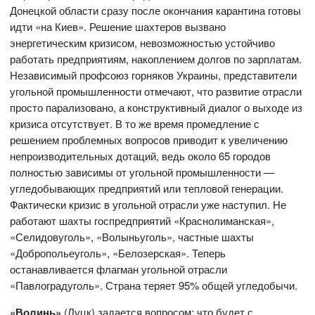
Донецкой области сразу после окончания карантина готовы
идти «на Киев». Решение шахтеров вызвано
энергетическим кризисом, невозможностью устойчиво
работать предприятиям, накоплением долгов по зарплатам.
Независимый профсоюз горняков Украины, представители
угольной промышленности отмечают, что развитие отрасли
просто парализовано, а конструктивный диалог о выходе из
кризиса отсутствует. В то же время промедление с
решением проблемных вопросов приводит к увеличению
непроизводительных дотаций, ведь около 65 городов
полностью зависимы от угольной промышленности —
угледобывающих предприятий или тепловой генерации.
Фактически кризис в угольной отрасли уже наступил. Не
работают шахты госпредприятий «Краснолиманская»,
«Селидовуголь», «Волыньуголь», частные шахты
«Добропольеуголь», «Белозерская». Теперь
останавливается флагман угольной отрасли
«Павлоградуголь». Страна теряет 95% общей угледобычи.
«Волинь»
(Луцк) задается вопросом: что будет с