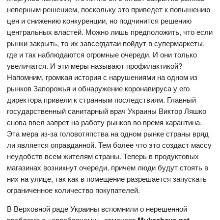
неверным решением, поскольку это приведет к повышению
цен и снижению конкуренции, но подчинится решению
центральных властей. Можно лишь предположить, что если
рынки закрыть, то их завсегдатаи пойдут в супермаркеты,
где и так наблюдаются огромные очереди. И они только
увеличатся. И эти меры называют профилактикой?
Напомним, громкая история с нарушениями на одном из
рынков Запорожья и обнаружение коронавируса у его
директора привели к странным последствиям. Главный
государственный санитарный врач Украины Виктор Ляшко
снова ввел запрет на работу рынков во время карантина.
Эта мера из-за головотяпства на одном рынке страны вряд
ли является оправданной. Тем более что это создаст массу
неудобств всем жителям страны. Теперь в продуктовых
магазинах возникнут очереди, причем люди будут стоять в
них на улице, так как в помещение разрешается запускать
ограниченное количество покупателей.
В Верховной раде Украины вспомнили о нерешенной
проблеме с «евробляхами», отмечает