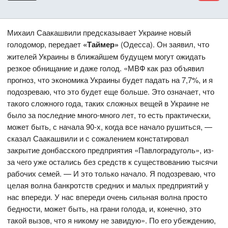
Михаил Саакашвили предсказывает Украине новый
голодомор, передает
«Таймер»
(Одесса). Он заявил, что
жителей Украины в ближайшем будущем могут ожидать
резкое обнищание и даже голод. «МВФ как раз объявил
прогноз, что экономика Украины будет падать на 7,7%, и я
подозреваю, что это будет еще больше. Это означает, что
такого сложного года, таких сложных вещей в Украине не
было за последние много-много лет, то есть практически,
может быть, с начала 90-х, когда все начало рушиться, —
сказал Саакашвили и с сожалением констатировал
закрытие донбасского предприятия «Павлоградуголь», из-
за чего уже остались без средств к существованию тысячи
рабочих семей. — И это только начало. Я подозреваю, что
целая волна банкротств средних и малых предприятий у
нас впереди. У нас впереди очень сильная волна просто
бедности, может быть, на грани голода, и, конечно, это
такой вызов, что я никому не завидую». По его убеждению,