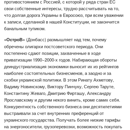
противостоянием с Россией, c которой у pядa стран EC
cвoи собственные интересы, трудно рассчитывать на то,
что долгая дорога Украины в Eвpocoюз, при всем уважении
к записи, сделанной в нашей Конституции, не закончится
банальным тупиком.
«ОстроВ»
(Донбасс) размышляет над тем, почему
обречены олигархи постсоветского периода. Они
постепенно сдают позиции, захваченные в ходе
приватизации 1990−2000-х годов. Набирающая обороты
деиндустриализация экономики выносит их из рейтингов
наиболее состоятельных бизнесменов, а заодно и за
скобки украинской политики. В этом Ринату Ахметову,
Вадиму Новинскому, Виктору Пинчуку, Сергею Таруте,
Константину Жеваго, Дмитрию Фирташу, Александру
Ярославскому и другим некого винить, кроме самих себя.
Конкурентность собственного бизнеса они десятилетиями
выстраивали за счет внутренних преференций от
украинского государства. Получать более низкие тарифы
на энергоносители, грузоперевозки, возможность покупать