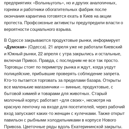
предприятиях «Волыньуголь», но и других аналогичных,
горняки и работники обогатительных фабрик после
окончания карантина готовятся ехать в Киев на акции
протеста. Профсоюзные активисты предупредили власти о
вероятности социального взрыва.
В Одессе закрываются продуктовые рынки, информирует
«Думская»
(Одесса). 21 апреля уже не работали Киевский
и Южный рынки, 22 апреля с утра закрылись и остальные,
включая Привоз. Правда, с последним не все так просто.
Торговцы стоят по периметру рынка и ждут, когда уедут
полицейские, прибывшие проверять соблюдение запрета.
Кто-то пытается торговать за пределами базара. Открыты
все маленькие магазинчики — винные, продуктовые, с
бытовой химией и товарами для животных. Старый
молочный корпус работает «для своих», несмотря на
красную ленточку на входе для посетителей, через рабочий
вход запускают каких-то женщин с кулечками. Также открыт
павильон с рыбными холодильниками в корпусе Нового
Привоза. Цветочные ряды вдоль Екатерининской закрыты.