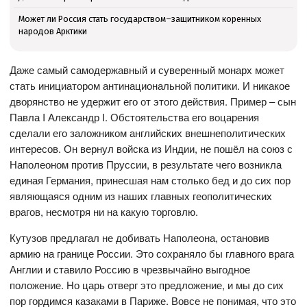
Может ли Россия стать государством–защитником коренных
народов Арктики
Даже самый самодержавный и суверенный монарх может
стать инициатором антинациональной политики. И никакое
дворянство не удержит его от этого действия. Пример – сын
Павла I Александр I. Обстоятельства его воцарения
сделали его заложником английских внешнеполитических
интересов. Он вернул войска из Индии, не пошёл на союз с
Наполеоном против Пруссии, в результате чего возникла
единая Германия, принесшая нам столько бед и до сих пор
являющаяся одним из наших главных геополитических
врагов, несмотря ни на какую торговлю.
Кутузов предлагал не добивать Наполеона, остановив
армию на границе России. Это сохраняло бы главного врага
Англии и ставило Россию в чрезвычайно выгодное
положение. Но царь отверг это предложение, и мы до сих
пор гордимся казаками в Париже. Вовсе не понимая, что это