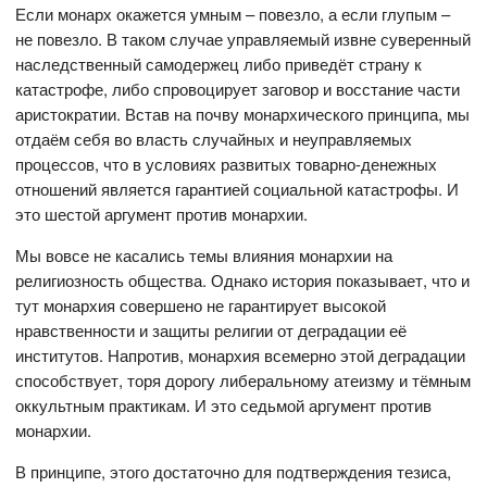
Если монарх окажется умным – повезло, а если глупым –
не повезло. В таком случае управляемый извне суверенный
наследственный самодержец либо приведёт страну к
катастрофе, либо спровоцирует заговор и восстание части
аристократии. Встав на почву монархического принципа, мы
отдаём себя во власть случайных и неуправляемых
процессов, что в условиях развитых товарно-денежных
отношений является гарантией социальной катастрофы. И
это шестой аргумент против монархии.
Мы вовсе не касались темы влияния монархии на
религиозность общества. Однако история показывает, что и
тут монархия совершено не гарантирует высокой
нравственности и защиты религии от деградации её
институтов. Напротив, монархия всемерно этой деградации
способствует, торя дорогу либеральному атеизму и тёмным
оккультным практикам. И это седьмой аргумент против
монархии.
В принципе, этого достаточно для подтверждения тезиса,