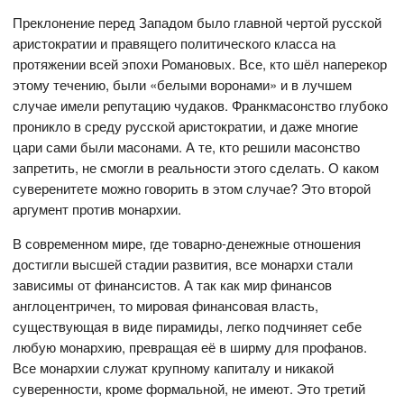
Преклонение перед Западом было главной чертой русской
аристократии и правящего политического класса на
протяжении всей эпохи Романовых. Все, кто шёл наперекор
этому течению, были «белыми воронами» и в лучшем
случае имели репутацию чудаков. Франкмасонство глубоко
проникло в среду русской аристократии, и даже многие
цари сами были масонами. А те, кто решили масонство
запретить, не смогли в реальности этого сделать. О каком
суверенитете можно говорить в этом случае? Это второй
аргумент против монархии.
В современном мире, где товарно-денежные отношения
достигли высшей стадии развития, все монархи стали
зависимы от финансистов. А так как мир финансов
англоцентричен, то мировая финансовая власть,
существующая в виде пирамиды, легко подчиняет себе
любую монархию, превращая её в ширму для профанов.
Все монархии служат крупному капиталу и никакой
суверенности, кроме формальной, не имеют. Это третий