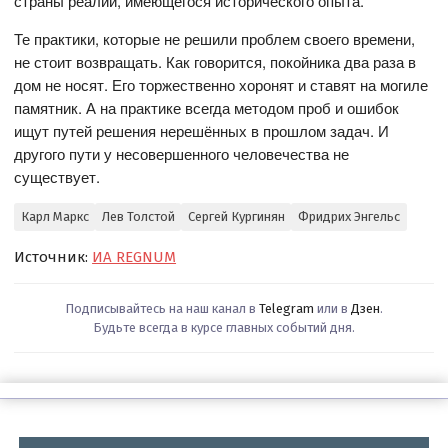
страны реалий, имеющегося исторического опыта.
Те практики, которые не решили проблем своего времени,
не стоит возвращать. Как говорится, покойника два раза в
дом не носят. Его торжественно хоронят и ставят на могиле
памятник. А на практике всегда методом проб и ошибок
ищут путей решения нерешённых в прошлом задач. И
другого пути у несовершенного человечества не
существует.
Карл Маркс
Лев Толстой
Сергей Кургинян
Фридрих Энгельс
Источник:
ИА REGNUM
Подписывайтесь на наш канал в
Telegram
или в
Дзен
.
Будьте всегда в курсе главных событий дня.