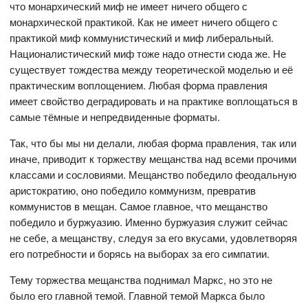
что монархический миф не имеет ничего общего с
монархической практикой. Как не имеет ничего общего с
практикой миф коммунистический и миф либеральный.
Националистический миф тоже надо отнести сюда же. Не
существует тождества между теоретической моделью и её
практическим воплощением. Любая форма правления
имеет свойство деградировать и на практике воплощаться в
самые тёмные и непредвиденные форматы.
Так, что бы мы ни делали, любая форма правления, так или
иначе, приводит к торжеству мещанства над всеми прочими
классами и сословиями. Мещанство победило феодальную
аристократию, оно победило коммунизм, превратив
коммунистов в мещан. Самое главное, что мещанство
победило и буржуазию. Именно буржуазия служит сейчас
не себе, а мещанству, следуя за его вкусами, удовлетворяя
его потребности и борясь на выборах за его симпатии.
Тему торжества мещанства поднимал Маркс, но это не
было его главной темой. Главной темой Маркса было