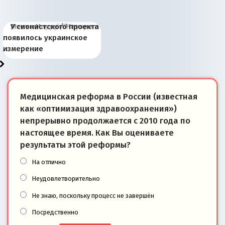
Киевская марионетка
В России назрели
Миграционный пожар
Россия начинает
Россия зимой 1904
Русская нация вчера и
Почему правый крах в
Место Науру / Науэро в
У сионистского проекта
Запада рассказала о
перемены: 15 шагов к
Европы
сбрасывать балласт
года: первые уступки во
сегодня
Варшаве не поможет её
современной истории
появилось украинское
«переобувании» хозяев
суверенной экономике
Анкориджа
внутренней политике
отношениям с Россией?
Южной Осетии
измерение
Медицинская реформа в России (известная
как «оптимизация здравоохранения»)
непрерывно продолжается с 2010 года по
настоящее время. Как Вы оцениваете
результаты этой реформы?
На отлично
Неудовлетворительно
Не знаю, поскольку процесс не завершён
Посредственно