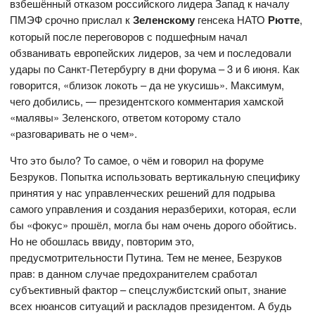
взбешённый отказом российского лидера Запад к началу
ПМЭФ срочно прислал к
Зеленскому
генсека НАТО
Рютте
,
который после переговоров с подшефным начал
обзванивать европейских лидеров, за чем и последовали
удары по Санкт-Петербургу в дни форума – 3 и 6 июня. Как
говорится, «близок локоть – да не укусишь». Максимум,
чего добились, — президентского комментария хамской
«малявы» Зеленского, ответом которому стало
«разговаривать не о чем».
Что это было? То самое, о чём и говорил на форуме
Безруков. Попытка использовать вертикальную специфику
принятия у нас управленческих решений для подрыва
самого управления и создания неразберихи, которая, если
бы «фокус» прошёл, могла бы нам очень дорого обойтись.
Но не обошлась ввиду, повторим это,
предусмотрительности Путина. Тем не менее, Безруков
прав: в данном случае предохранителем сработал
субъективный фактор – спецслужбистский опыт, знание
всех нюансов ситуаций и раскладов президентом. А будь