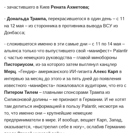
- зачастившего в Киев
Рената Ахметова;
-
Дональда Трампа,
перекрасившегося в один день – с 11
на 12 мая – из сторонника в противника вывода ВСУ из
Донбасса;
- сложившегося именно в эти самые дни – с 11 по 14 мая –
альянса только что выпустившего свой «манифест» Palantir
с частью немецкого руководства – главой минобороны
Писториусом
, из-за которого затем выглянул канцлер
Мерц
. «Гендир» американского ИИ-гиганта
Алекс Карп
в
интервью за месяц до этого и за пять дней до появления
известного «манифеста» пожаловался аудитории, что его с
Питером Тилем
– главными спонсорами Трампа из
Силиконовой долины – не признают в Германии. И не хотят
там делиться информацией в пользу Palantir, несмотря на
то, что именно они – крупнейшие немецкие
предприниматели в мире. И вообще, вещает Карп, Запад,
оказывается, «выстрелил себе в ногу», ослабив Германию