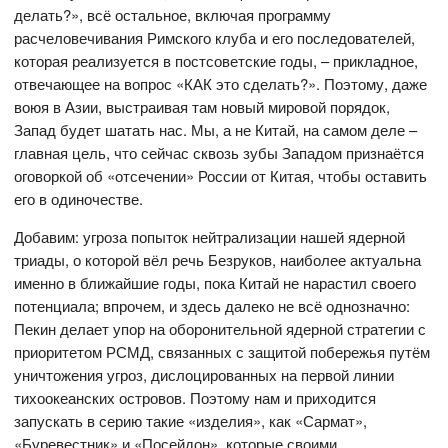
делать?», всё остальное, включая программу
расчеловечивания Римского клуба и его последователей,
которая реализуется в постсоветские годы, – прикладное,
отвечающее на вопрос «КАК это сделать?». Поэтому, даже
воюя в Азии, выстраивая там новый мировой порядок,
Запад будет шатать нас. Мы, а не Китай, на самом деле –
главная цель, что сейчас сквозь зубы Западом признаётся
оговоркой об «отсечении» России от Китая, чтобы оставить
его в одиночестве.
Добавим: угроза попыток нейтрализации нашей ядерной
триады, о которой вёл речь Безруков, наиболее актуальна
именно в ближайшие годы, пока Китай не нарастил своего
потенциала; впрочем, и здесь далеко не всё однозначно:
Пекин делает упор на оборонительной ядерной стратегии с
приоритетом РСМД, связанных с защитой побережья путём
уничтожения угроз, дислоцированных на первой линии
тихоокеанских островов. Поэтому нам и приходится
запускать в серию такие «изделия», как «Сармат»,
«Буревестник» и «Посейдон», которые своими