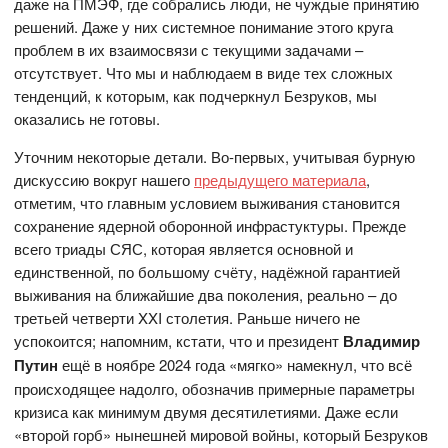
даже на ПМЭФ, где собрались люди, не чуждые принятию
решений. Даже у них системное понимание этого круга
проблем в их взаимосвязи с текущими задачами –
отсутствует. Что мы и наблюдаем в виде тех сложных
тенденций, к которым, как подчеркнул Безруков, мы
оказались не готовы.
Уточним некоторые детали. Во-первых, учитывая бурную
дискуссию вокруг нашего
предыдущего материала
,
отметим, что главным условием выживания становится
сохранение ядерной оборонной инфрастуктуры. Прежде
всего триады СЯС, которая является основной и
единственной, по большому счёту, надёжной гарантией
выживания на ближайшие два поколения, реально – до
третьей четверти XXI столетия. Раньше ничего не
успокоится; напомним, кстати, что и президент
Владимир
Путин
ещё в ноябре 2024 года «мягко» намекнул, что всё
происходящее надолго, обозначив примерные параметры
кризиса как минимум двумя десятилетиями. Даже если
«второй горб» нынешней мировой войны, который Безруков