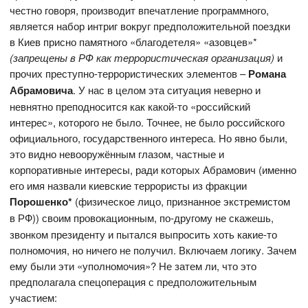
честно говоря, производит впечатление программного,
является набор интриг вокруг предположительной поездки
в Киев присно памятного «благодетеля» «азовцев»*
(запрещены в РФ как террористическая организация)
и
прочих преступно-террористических элементов –
Романа
Абрамовича
. У нас в целом эта ситуация неверно и
невнятно преподносится как какой-то «российский
интерес», которого не было. Точнее, не было российского
официального, государственного интереса. Но явно были,
это видно невооружённым глазом, частные и
корпоративные интересы, ради которых Абрамович (именно
его имя назвали киевские террористы из фракции
Порошенко*
(физическое лицо, признанное экстремистом
в РФ))
своим провокационным, по-другому не скажешь,
звонком президенту и пытался выпросить хоть какие-то
полномочия, но ничего не получил. Включаем логику. Зачем
ему были эти «уполномочия»? Не затем ли, что это
предполагала спецоперация с предположительным
участием: