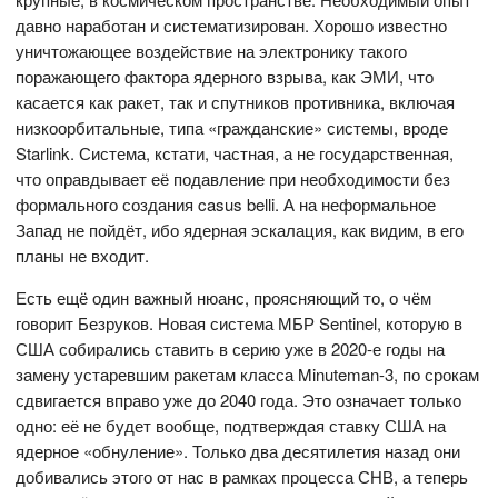
давно наработан и систематизирован. Хорошо известно
уничтожающее воздействие на электронику такого
поражающего фактора ядерного взрыва, как ЭМИ, что
касается как ракет, так и спутников противника, включая
низкоорбитальные, типа «гражданские» системы, вроде
Starlink. Система, кстати, частная, а не государственная,
что оправдывает её подавление при необходимости без
формального создания casus belli. А на неформальное
Запад не пойдёт, ибо ядерная эскалация, как видим, в его
планы не входит.
Есть ещё один важный нюанс, проясняющий то, о чём
говорит Безруков. Новая система МБР Sentinel, которую в
США собирались ставить в серию уже в 2020-е годы на
замену устаревшим ракетам класса Minuteman-3, по срокам
сдвигается вправо уже до 2040 года. Это означает только
одно: её не будет вообще, подтверждая ставку США на
ядерное «обнуление». Только два десятилетия назад они
добивались этого от нас в рамках процесса СНВ, а теперь