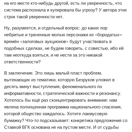
на его месте кто-нибудь другой, есть ли уверенность, что
система распознала и купировала бы угрозу? У автора этих
строк такой уверенности нет.
Ну, разумеется, и отдельный вопрос: до каких пор
небритые и траченные молью персонажи из «бородатых»
времён «залоговых аукционов» будут участвовать в
подобных сделках, не будем говорить, с совестью, ибо ей
там неоткуда взяться, и не нести за это никакой
ответственности?
В заключение. Это лишь малый пласт проблем,
вытекающих из тематики, которую Безруков уложил в
десять минут выступления, феноменального по
информативности, стратегической важности и резонансу.
Хотелось бы ещё раз сконцентрировать внимание: нам
явлена полноценная программа национального спасения,
которой общество заждалось. Хотите лакмусовую
бумажку? Что-то подсказывает: конкретика предложения со
Ставкой ВГК основана не на пустом месте. И от судьбы