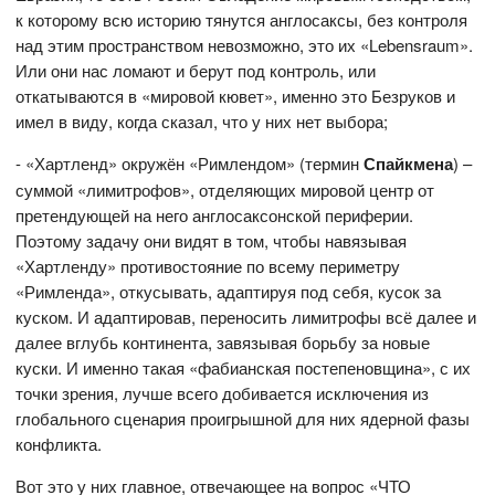
к которому всю историю тянутся англосаксы, без контроля
над этим пространством невозможно, это их «Lebensraum».
Или они нас ломают и берут под контроль, или
откатываются в «мировой кювет», именно это Безруков и
имел в виду, когда сказал, что у них нет выбора;
- «Хартленд» окружён «Римлендом» (термин
Спайкмена
) –
суммой «лимитрофов», отделяющих мировой центр от
претендующей на него англосаксонской периферии.
Поэтому задачу они видят в том, чтобы навязывая
«Хартленду» противостояние по всему периметру
«Римленда», откусывать, адаптируя под себя, кусок за
куском. И адаптировав, переносить лимитрофы всё далее и
далее вглубь континента, завязывая борьбу за новые
куски. И именно такая «фабианская постепеновщина», с их
точки зрения, лучше всего добивается исключения из
глобального сценария проигрышной для них ядерной фазы
конфликта.
Вот это у них главное, отвечающее на вопрос «ЧТО