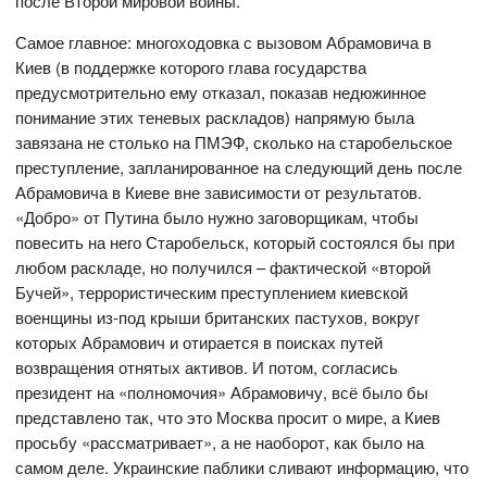
после Второй мировой войны.
Самое главное: многоходовка с вызовом Абрамовича в
Киев (в поддержке которого глава государства
предусмотрительно ему отказал, показав недюжинное
понимание этих теневых раскладов) напрямую была
завязана не столько на ПМЭФ, сколько на старобельское
преступление, запланированное на следующий день после
Абрамовича в Киеве вне зависимости от результатов.
«Добро» от Путина было нужно заговорщикам, чтобы
повесить на него Старобельск, который состоялся бы при
любом раскладе, но получился – фактической «второй
Бучей», террористическим преступлением киевской
военщины из-под крыши британских пастухов, вокруг
которых Абрамович и отирается в поисках путей
возвращения отнятых активов. И потом, согласись
президент на «полномочия» Абрамовичу, всё было бы
представлено так, что это Москва просит о мире, а Киев
просьбу «рассматривает», а не наоборот, как было на
самом деле. Украинские паблики сливают информацию, что