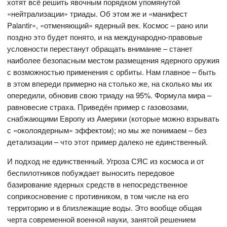
хотят всё решить явочным порядком упомянутой
«нейтрализации» триады. Об этом же и «манифест
Palantir», «отменяющий» ядерный век. Космос – рано или
поздно это будет понято, и на международно-правовые
условности перестанут обращать внимание – станет
наиболее безопасным местом размещения ядерного оружия
с возможностью применения с орбиты. Нам главное – быть
в этом впереди примерно на столько же, на сколько мы их
опередили, обновив свою триаду на 95%. Формула мира –
равновесие страха. Приведён пример с газовозами,
снабжающими Европу из Америки (которые можно взрывать
с «околоядерным» эффектом); но мы же понимаем – без
детализации – что этот пример далеко не единственный.
И подход не единственный. Угроза СЯС из космоса и от
беспилотников побуждает выносить передовое
базирование ядерных средств в непосредственное
соприкосновение с противником, в том числе на его
территорию и в близлежащие воды. Это вообще общая
черта современной военной науки, занятой решением