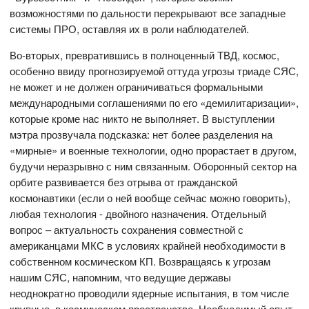
возможностями по дальности перекрывают все западные
системы ПРО, оставляя их в роли наблюдателей.
Во-вторых, превратившись в полноценный ТВД, космос,
особенно ввиду прогнозируемой оттуда угрозы триаде СЯС,
не может и не должен ограничиваться формальными
международными соглашениями по его «демилитаризации»,
которые кроме нас никто не выполняет. В выступлении
мэтра прозвучала подсказка: нет более разделения на
«мирные» и военные технологии, одно прорастает в другом,
будучи неразрывно с ним связанным. Оборонный сектор на
орбите развивается без отрыва от гражданской
космонавтики (если о ней вообще сейчас можно говорить),
любая технология - двойного назначения. Отдельный
вопрос – актуальность сохранения совместной с
американцами МКС в условиях крайней необходимости в
собственном космическом КП. Возвращаясь к угрозам
нашим СЯС, напомним, что ведущие державы
неоднократно проводили ядерные испытания, в том числе
крупные, в космическом пространстве. Необходимый опыт