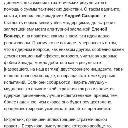
дилеммы достижения стратегических результатов с
помощью суммы тактических действий. О таком варианте,
кстати, говорил ещё академик
Андрей Сахаров
– в
бытность нормальным учёным-ядерщиком, до встречи с
заплетшей ему мозги агентурной засланкой
Еленой
Боннэр
, и на практике, как мы знаем, эти идеи давно
реализованы. Почему-то не покидает уверенность в том,
что в ядерном вопросе, как никаком другом, особенно важен
демонстрационный эффект, которого, учитывая ядерные
фобии Запада, можно добиться как в результате
[назревшего, на наш взгляд] двустороннего инцидента, так и
в одностороннем порядке, возвращаясь к теме ядерных
испытаний. Если они собираются «варить лягушку»
медленно, то срывом этой стратегии как раз и является
ядерное применение, лучше испытательное, причём, тем
более надёжное, чем скорее оно будет осуществлено,
продемонстрировав уязвимость расчётов противника.
В-третьих, ярчайшей иллюстрацией стратегической
правоты Безрукова, выступление которого вообще-то,