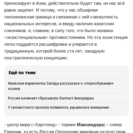
прогнозирует в Азии, действительно будет там, он нас всё
равно зацепит. И потому, что у нас обширная
тихоокеанская граница и связанная с ней совокупность
национальных интересов, и ввиду наличия азиатских
союзников, и, главное, в силу того, что было названо
«экзистенциальным» противостоянием. Но эта экзистенция
легко поддаётся расшифровке и упирается в
традиционную, которой более ста лет, западную
геостратегическую концепцию:
Ещё по теме
Киевская марионетка Запада рассказала о «переобувании»
хозяев
Россия начинает сбрасывать балласт Анкориджа
У сионистского проекта появилось украинское измерение
- центр мира («Хартленд» - термин
Маккиндера
) – север
Евразии, то есть Россия Овладение мировым господством,