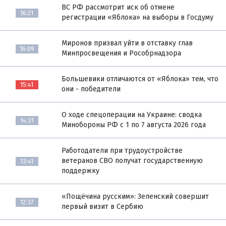
ВС РФ рассмотрит иск об отмене
16:21
регистрации «Яблока» на выборы в Госдуму
Миронов призвал уйти в отставку глав
16:09
Минпросвещения и Рособрнадзора
Большевики отличаются от «Яблока» тем, что
15:41
они - победители
О ходе спецоперации на Украине: сводка
14:31
Минобороны РФ с 1 по 7 августа 2026 года
Работодатели при трудоустройстве
ветеранов СВО получат государственную
13:41
поддержку
«Пощёчина русским»: Зеленский совершит
12:37
первый визит в Сербию