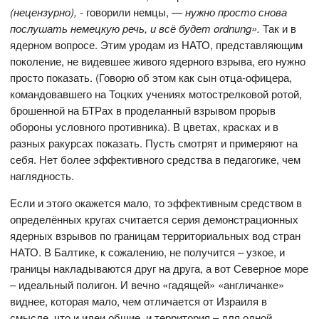
(нецензурно),
- говорили немцы, —
нужно просто снова
послушать немецкую речь, и всё будет
ordnung».
Так и в
ядерном вопросе. Этим уродам из НАТО, представляющим
поколение, не видевшее живого ядерного взрыва, его нужно
просто показать. (Говорю об этом как сын отца-офицера,
командовавшего на Тоцких учениях мотострелковой ротой,
брошенной на БТРах в проделанный взрывом прорыв
обороны условного противника). В цветах, красках и в
разных ракурсах показать. Пусть смотрят и примеряют на
себя. Нет более эффективного средства в педагогике, чем
наглядность.
Если и этого окажется мало, то эффективным средством в
определённых кругах считается серия демонстрационных
ядерных взрывов по границам территориальных вод стран
НАТО. В Балтике, к сожалению, не получится – узкое, и
границы накладываются друг на друга, а вот Северное море
– идеальный полигон. И вечно «гадящей» «англичанке»
виднее, которая мало, чем отличается от Израиля в
смысле, что и идеи общие, и территория – для одной