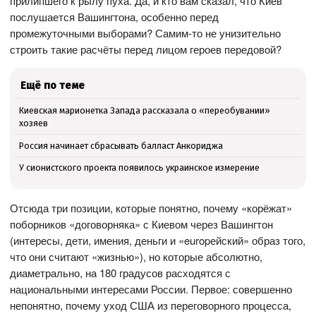
прилипшего к рылу пуха. Да, и кто вам сказал, что Киев
послушается Вашингтона, особенно перед
промежуточными выборами? Самим-то не унизительно
строить такие расчёты перед лицом героев передовой?
Ещё по теме
Киевская марионетка Запада рассказала о «переобувании»
хозяев
Россия начинает сбрасывать балласт Анкориджа
У сионистского проекта появилось украинское измерение
Отсюда три позиции, которые понятно, почему «корёжат»
поборников «договорняка» с Киевом через Вашингтон
(интересы, дети, имения, деньги и «europейский» образ того,
что они считают «жизнью»), но которые абсолютно,
диаметрально, на 180 градусов расходятся с
национальными интересами России. Первое: совершенно
непонятно, почему уход США из переговорного процесса,