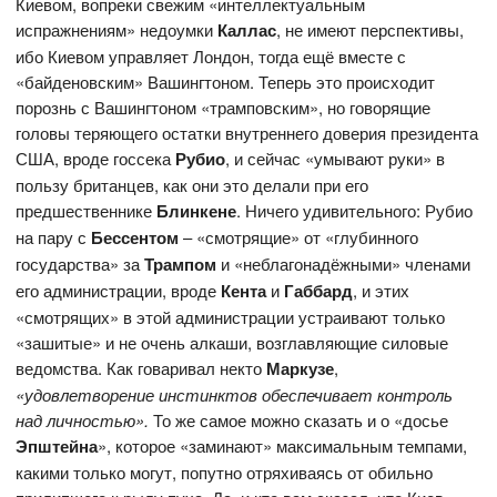
Киевом, вопреки свежим «интеллектуальным
испражнениям» недоумки
Каллас
, не имеют перспективы,
ибо Киевом управляет Лондон, тогда ещё вместе с
«байденовским» Вашингтоном. Теперь это происходит
порознь с Вашингтоном «трамповским», но говорящие
головы теряющего остатки внутреннего доверия президента
США, вроде госсека
Рубио
, и сейчас «умывают руки» в
пользу британцев, как они это делали при его
предшественнике
Блинкене
. Ничего удивительного: Рубио
на пару с
Бессентом
– «смотрящие» от «глубинного
государства» за
Трампом
и «неблагонадёжными» членами
его администрации, вроде
Кента
и
Габбард
, и этих
«смотрящих» в этой администрации устраивают только
«зашитые» и не очень алкаши, возглавляющие силовые
ведомства. Как говаривал некто
Маркузе
,
«удовлетворение инстинктов обеспечивает контроль
над личностью».
То же самое можно сказать и о «досье
Эпштейна
», которое «заминают» максимальным темпами,
какими только могут, попутно отряхиваясь от обильно