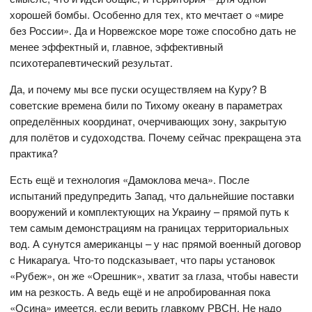
хорошей бомбы. Особенно для тех, кто мечтает о «мире
без России». Да и Норвежское море тоже способно дать не
менее эффектный и, главное, эффективный
психотерапевтический результат.
Да, и почему мы все пуски осуществляем на Куру? В
советские времена били по Тихому океану в параметрах
определённых координат, очерчивающих зону, закрытую
для полётов и судоходства. Почему сейчас прекращена эта
практика?
Есть ещё и технология «Дамоклова меча». После
испытаний предупредить Запад, что дальнейшие поставки
вооружений и комплектующих на Украину – прямой путь к
тем самым демонстрациям на границах территориальных
вод. А сунутся американцы – у нас прямой военный договор
с Никарагуа. Что-то подсказывает, что пары установок
«Рубеж», он же «Орешник», хватит за глаза, чтобы навести
им на резкость. А ведь ещё и не апробированная пока
«Осина» имеется, если верить главкому РВСН. Не надо