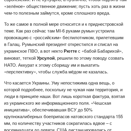
«зелёное» общественное движение; пусть хоть раз в жизни
чем-то полезным займутся, кроме сплошного вреда.
То же самое в полной мере относится и к приднестровской
теме. Как раз сейчас там MI-6 руками румын устроила
провокацию с «российским» беспилотником, прилетевшим
в Галац. Румынский президент открестился и списал на
украинское ПВО, а вот некто
Рютте
с «бабой Бабарихой»,
виноват, теткой
Урсулой
, решили по этому поводу созвать
НАТО. Аккурат к этому сборищу им и выкатить
«перспективку», чтобы служба мёдом не казалась.
Что касается Украины. Уму непостижима одна вещь, о
которой подробнее, поскольку не чужая нам территория, и
люди в принципе наши. Вот лишь короткая фактура, взятая
из украинского же информационного поля. «Чешская
инициатива», обеспечивавшая ВСУ до 50%
крупнокалиберных боеприпасов натовского стандарта 155
мм, по количеству участников сократилась вдвое – с
восемнадцати до девяти. США дистанцировались от