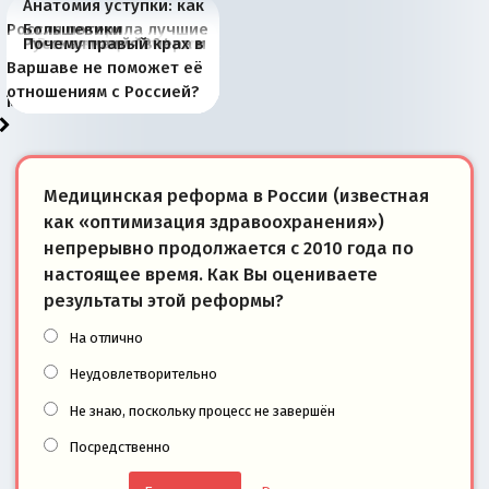
Анатомия уступки: как
Россия потеряла лучшие
Большевики
Киевская марионетка
В России назрели
Миграционный пожар
Россия начинает
Россия зимой 1904
Русская нация вчера и
Почему правый крах в
рыбопромысловые
отличаются от «Яблока»
Запада рассказала о
перемены: 15 шагов к
Европы
сбрасывать балласт
года: первые уступки во
сегодня
Варшаве не поможет её
районы Баренцева
тем, что они -
«переобувании» хозяев
суверенной экономике
Анкориджа
внутренней политике
отношениям с Россией?
моря
победители
Медицинская реформа в России (известная
как «оптимизация здравоохранения»)
непрерывно продолжается с 2010 года по
настоящее время. Как Вы оцениваете
результаты этой реформы?
На отлично
Неудовлетворительно
Не знаю, поскольку процесс не завершён
Посредственно