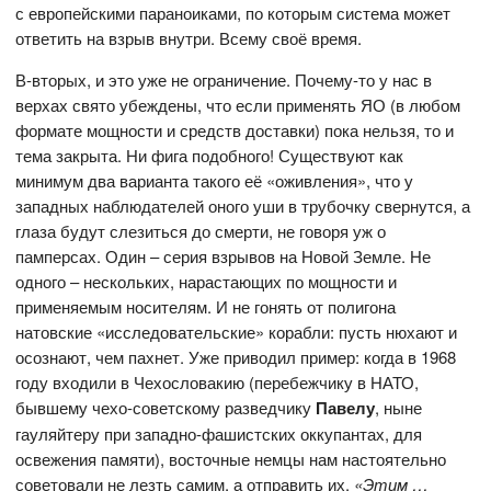
с европейскими параноиками, по которым система может
ответить на взрыв внутри. Всему своё время.
В-вторых, и это уже не ограничение. Почему-то у нас в
верхах свято убеждены, что если применять ЯО (в любом
формате мощности и средств доставки) пока нельзя, то и
тема закрыта. Ни фига подобного! Существуют как
минимум два варианта такого её «оживления», что у
западных наблюдателей оного уши в трубочку свернутся, а
глаза будут слезиться до смерти, не говоря уж о
памперсах. Один – серия взрывов на Новой Земле. Не
одного – нескольких, нарастающих по мощности и
применяемым носителям. И не гонять от полигона
натовские «исследовательские» корабли: пусть нюхают и
осознают, чем пахнет. Уже приводил пример: когда в 1968
году входили в Чехословакию (перебежчику в НАТО,
бывшему чехо-советскому разведчику
Павелу
,
ныне
гауляйтеру при западно-фашистских оккупантах, для
освежения памяти), восточные немцы нам настоятельно
советовали не лезть самим, а отправить их.
«Этим …