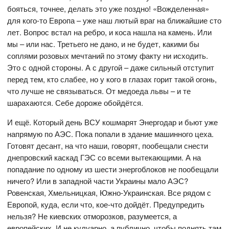
бояться, точнее, делать это уже поздно! «Вожделенная»
для кого-то Европа – уже наш лютый враг на ближайшие сто
лет. Вопрос встал на ребро, и коса нашла на камень. Или
мы – или нас. Третьего не дано, и не будет, какими бы
соплями розовых мечтаний по этому факту ни исходить.
Это с одной стороны. А с другой – даже сильный отступит
перед тем, кто слабее, но у кого в глазах горит такой огонь,
что лучше не связываться. От медоеда львы – и те
шарахаются. Себе дороже обойдётся.
И ещё. Который день ВСУ кошмарят Энергодар и бьют уже
напрямую по АЭС. Пока попали в здание машинного цеха.
Готовят десант, на что наши, говорят, пообещали снести
днепровский каскад ГЭС со всеми вытекающими. А на
попадание по одному из шести энергоблоков не пообещали
ничего? Или в западной части Украины мало АЭС?
Ровенская, Хмельницкая, Южно-Украинская. Все рядом с
Европой, куда, если что, кое-что дойдёт. Предупредить
нельзя? Не киевских отморозков, разумеется, а
европейских. И не кулуарно, а публично, чтобы поднять там