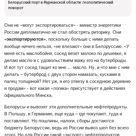
Белорусский порт в Мурманской области: геополитический
поворот
Они не «могут экспортироваться» - министр энергетики
России дипломатично не стал обострять риторику. Они
«экспортируются»
, поскольку больше с ними делать
вообще ничего нельзя, «не влезают» они в Белоруссию. «У
меня есть маслобойня, сосед везет молоко по дешевке, я
делаю масло и с удовольствием мажу его на бутерброды.
И вот тут сосед тащит ко мне … масло. Ну, и что мне с ним
делать – бутерброд с двух сторон намазать, кусками в
палец толщиной? Нет уж, я его отвезу в соседнюю деревню
и продам» - вот какая «логика» присутствует в действиях
официального Минска.
Белорусы и вывозят эти дополнительные нефтепродукты.
В Польшу, в Германию, еще куда – где покупают, туда и
поставляют. Но пошлины, налоги, сборы достаются
бюджету Белоруссии, ведь из России вывоз шел без всего
этого. Но для России такой «экспорт» нефтепродуктов