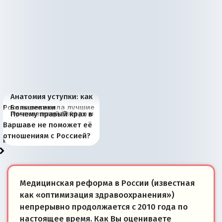
Анатомия уступки: как
Россия потеряла лучшие
Большевики
Киевская марионетка
В России назрели
Миграционный пожар
Россия начинает
Россия зимой 1904
Русская нация вчера и
Почему правый крах в
рыбопромысловые
отличаются от «Яблока»
Запада рассказала о
перемены: 15 шагов к
Европы
сбрасывать балласт
года: первые уступки во
сегодня
Варшаве не поможет её
районы Баренцева
тем, что они -
«переобувании» хозяев
суверенной экономике
Анкориджа
внутренней политике
отношениям с Россией?
моря
победители
Медицинская реформа в России (известная
как «оптимизация здравоохранения»)
непрерывно продолжается с 2010 года по
настоящее время. Как Вы оцениваете