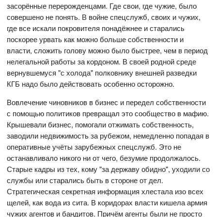
засорённые перерожденцами. Где свои, где чужие, было
совершено не понять. В войне спецслужб, своих и чужих,
где все искали покровителя понадёжнее и старались
поскорее урвать как можно больше собственности и
власти, сложить голову можно было быстрее, чем в период
нелегальной работы за кордоном. В своей родной среде
вернувшемуся "с холода" полковнику внешней разведки
КГБ надо было действовать особенно осторожно.
Вовлечение чиновников в бизнес и передел собственности
с помощью политиков превращал это сообщество в мафию.
Крышевали бизнес, помогали отжимать собственность,
заводили недвижимость за рубежом, немедленно попадая в
оперативные учёты зарубежных спецслужб. Это не
останавливало никого ни от чего, безумие продолжалось.
Старые кадры из тех, кому "за державу обидно", уходили со
службы или старались быть в стороне от дел.
Стратегическая секретная информация хлестала изо всех
щелей, как вода из сита. В коридорах власти кишела армия
чужих агентов и бандитов. Причём агенты были не просто