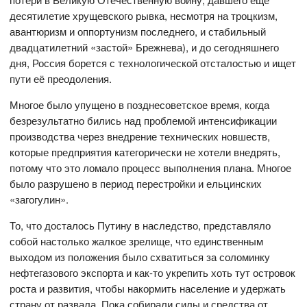
десятилетие хрущевского рывка, несмотря на троцкизм,
авантюризм и оппортунизм последнего, и стабильный
двадцатилетний «застой» Брежнева), и до сегодняшнего
дня, Россия борется с технологической отсталостью и ищет
пути её преодоления.
Многое было упущено в позднесоветское время, когда
безрезультатно бились над проблемой интенсификации
производства через внедрение технических новшеств,
которые предприятия категорически не хотели внедрять,
потому что это ломало процесс выполнения плана. Многое
было разрушено в период перестройки и ельцинских
«загогулин».
То, что досталось Путину в наследство, представляло
собой настолько жалкое зрелище, что единственным
выходом из положения было схватиться за соломинку
нефтегазового экспорта и как-то укрепить хоть тут островок
роста и развития, чтобы накормить население и удержать
страну от развала. Пока собирали силы и средства от