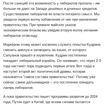
После санкций эта возможность у либералов пропала – им
больше не дают на Западе дешёвых и длинных кредитов.
Существование либералов во власти потеряло смысл. Мы
увидели первую волну избавления от них при назначении
правительства. При провале майских указов
экономическим блоком мы увидим вторую волну изгнания
либералов отовсюду.
Маркёром этому может косвенно служить попытка Кудрина
сменить амплуа и заговорить на языке, от которого
Силуанов пришёл в изумление. Кудрин постепенно
покидает либеральный корабль. Он понимает, что через 2-3
года настанет пора подводить первые итоги. Вот тогда и
наступит второй акт политической драмы, которая
называется "смена состава правительства". Потому уже
сейчас самое дальновидное – это постепенно покидать
лагерь либералов.
А пока правительство пишет программы развития до 2024
года, Путин едет в Китай, где всеми силами пытается