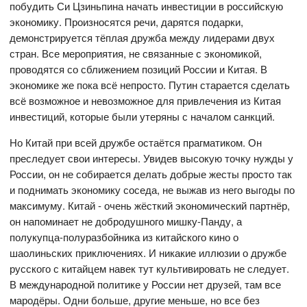
побудить Си Цзиньпина начать инвестиции в российскую
экономику. Произносятся речи, дарятся подарки,
демонстрируется тёплая дружба между лидерами двух
стран. Все мероприятия, не связанные с экономикой,
проводятся со сближением позиций России и Китая. В
экономике же пока всё непросто. Путин старается сделать
всё возможное и невозможное для привлечения из Китая
инвестиций, которые были утеряны с началом санкций.
Но Китай при всей дружбе остаётся прагматиком. Он
преследует свои интересы. Увидев высокую точку нужды у
России, он не собирается делать добрые жесты просто так
и поднимать экономику соседа, не выжав из него выгоды по
максимуму. Китай - очень жёсткий экономический партнёр,
он напоминает не добродушного мишку-Панду, а
полукупца-полуразбойника из китайского кино о
шаолиньских приключениях. И никакие иллюзии о дружбе
русского с китайцем навек тут культивировать не следует.
В международной политике у России нет друзей, там все
мародёры. Одни больше, другие меньше, но все без