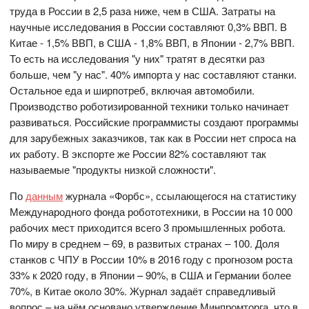
труда в России в 2,5 раза ниже, чем в США. Затраты на
научные исследования в России составляют 0,3% ВВП. В
Китае - 1,5% ВВП, в США - 1,8% ВВП, в Японии - 2,7% ВВП.
То есть на исследования "у них" тратят в десятки раз
больше, чем "у нас". 40% импорта у нас составляют станки.
Остальное еда и ширпотреб, включая автомобили.
Производство роботизированной техники только начинает
развиваться. Российские программисты создают программы
для зарубежных заказчиков, так как в России нет спроса на
их работу. В экспорте же России 82% составляют так
называемые "продукты низкой сложности".
По
данным
журнала «Форбс», ссылающегося на статистику
Международного фонда робототехники, в России на 10 000
рабочих мест приходится всего 3 промышленных робота.
По миру в среднем – 69, в развитых странах – 100. Доля
станков с ЧПУ в России 10% в 2016 году с прогнозом роста
33% к 2020 году, в Японии – 90%, в США и Германии более
70%, в Китае около 30%. Журнал задаёт справедливый
вопрос – на чём основано утверждение Минпромторга, что в