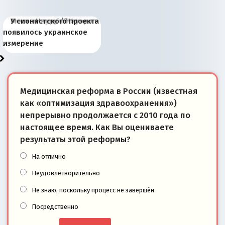
Киевская марионетка
В России назрели
Миграционный пожар
Россия начинает
Россия зимой 1904
Русская нация вчера и
Почему правый крах в
Место Науру / Науэро в
У сионистского проекта
Запада рассказала о
перемены: 15 шагов к
Европы
сбрасывать балласт
года: первые уступки во
сегодня
Варшаве не поможет её
современной истории
появилось украинское
«переобувании» хозяев
суверенной экономике
Анкориджа
внутренней политике
отношениям с Россией?
Южной Осетии
измерение
Медицинская реформа в России (известная
как «оптимизация здравоохранения»)
непрерывно продолжается с 2010 года по
настоящее время. Как Вы оцениваете
результаты этой реформы?
На отлично
Неудовлетворительно
Не знаю, поскольку процесс не завершён
Посредственно