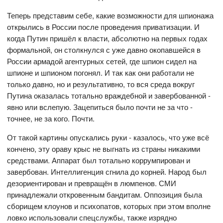
Теперь представим себе, какие возможности для шпионажа
открылись в России после проведения приватизации. И
когда Путин пришёл к власти, абсолютно на первых годах
формальной, он столкнулся с уже давно окопавшейся в
России армадой агентурных сетей, где шпион сидел на
шпионе и шпионом погонял. И так как они работали не
только давно, но и результативно, то вся среда вокруг
Путина оказалась тотально враждебной и завербованной -
явно или вслепую. Зацепиться было почти не за что -
точнее, не за кого. Почти.
От такой картины опускались руки - казалось, что уже всё
кончено, эту ораву крыс не выгнать из страны никакими
средствами. Аппарат был тотально коррумпирован и
завербован. Интеллигенция сгнила до корней. Народ был
дезориентирован и превращён в люмпенов. СМИ
принадлежали откровенным бандитам. Оппозиция была
сборищем клоунов и психопатов, которых при этом вполне
ловко использовали спецслужбы, также изрядно