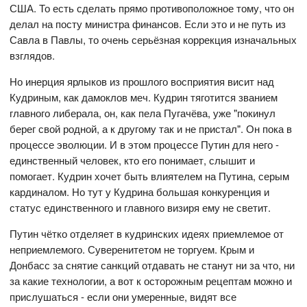
США. То есть сделать прямо противоположное тому, что он
делал на посту министра финансов. Если это и не путь из
Савла в Павлы, то очень серьёзная коррекция изначальных
взглядов.
Но инерция ярлыков из прошлого восприятия висит над
Кудриным, как дамоклов меч. Кудрин тяготится званием
главного либерала, он, как пела Пугачёва, уже "покинул
берег свой родной, а к другому так и не пристал". Он пока в
процессе эволюции. И в этом процессе Путин для него -
единственный человек, кто его понимает, слышит и
помогает. Кудрин хочет быть влиятелем на Путина, серым
кардиналом. Но тут у Кудрина большая конкуренция и
статус единственного и главного визиря ему не светит.
Путин чётко отделяет в кудринских идеях приемлемое от
неприемлемого. Суверенитетом не торгуем. Крым и
Донбасс за снятие санкций отдавать не станут ни за что, ни
за какие технологии, а вот к осторожным рецептам можно и
прислушаться - если они умеренные, видят все