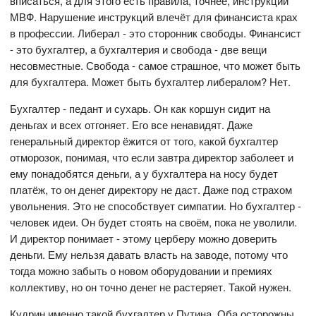
вписаться, а для этого есть правила, точнее, инструкции
МВФ. Нарушение инструкций влечёт для финансиста крах
в профессии. Либерал - это сторонник свободы. Финансист
- это бухгалтер, а бухгалтерия и свобода - две вещи
несовместные. Свобода - самое страшное, что может быть
для бухгалтера. Может быть бухгалтер либералом? Нет.
Бухгалтер - педант и сухарь. Он как коршун сидит на
деньгах и всех отгоняет. Его все ненавидят. Даже
генеральный директор ёжится от того, какой бухгалтер
отморозок, понимая, что если завтра директор заболеет и
ему понадобятся деньги, а у бухгалтера на носу будет
платёж, то он денег директору не даст. Даже под страхом
увольнения. Это не способствует симпатии. Но бухгалтер -
человек идеи. Он будет стоять на своём, пока не уволили.
И директор понимает - этому церберу можно доверить
деньги. Ему нельзя давать власть на заводе, потому что
тогда можно забыть о новом оборудовании и премиях
коллективу, но он точно денег не растеряет. Такой нужен.
Кудрин именно такой бухгалтер у Путина. Оба осторожны,