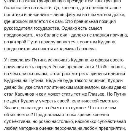
указав на сконструированную президентом конструкцию
баланса сил во власти. Да, конечно, для президента все
политики и чиновники – лишь фигуры на шахматной доске,
где игроком является он сам. Это правильная позиция
руководителя государства. Однако есть смысл
предположить, что баланс сил - далеко не главная причина,
по которой Путин прислушивается к советам Кудрина,
предпочитая им советы академика Глазьева.
У нежелания Путина исключать Кудрина из сферы своего
внимания есть определённые предпосылки. Чтобы понять,
на чём они основаны, стоит рассмотреть причины влияния
Кудрина на Путина. Ведь не будь такого влияния, Кудрин
давно бы уже стал политическим маргиналом, каким давно
стал Касьянов и кем может стать тот же Глазьев. Но Путин
не даёт Кудрину умереть своей политической смертью.
Значит, он находит в нём что-то нужное. Что это и чем
объясняется? Предлагаемая точка зрения конечно
субъективна, но ровно настолько, насколько субъективная
любая методика оценки персонала на любом предприятии.