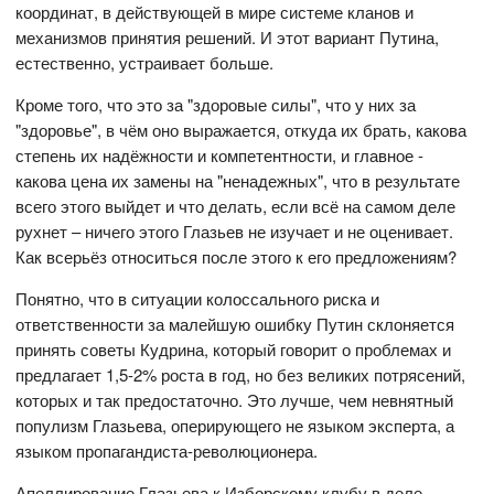
координат, в действующей в мире системе кланов и
механизмов принятия решений. И этот вариант Путина,
естественно, устраивает больше.
Кроме того, что это за "здоровые силы", что у них за
"здоровье", в чём оно выражается, откуда их брать, какова
степень их надёжности и компетентности, и главное -
какова цена их замены на "ненадежных", что в результате
всего этого выйдет и что делать, если всё на самом деле
рухнет – ничего этого Глазьев не изучает и не оценивает.
Как всерьёз относиться после этого к его предложениям?
Понятно, что в ситуации колоссального риска и
ответственности за малейшую ошибку Путин склоняется
принять советы Кудрина, который говорит о проблемах и
предлагает 1,5-2% роста в год, но без великих потрясений,
которых и так предостаточно. Это лучше, чем невнятный
популизм Глазьева, оперирующего не языком эксперта, а
языком пропагандиста-революционера.
Апеллирование Глазьева к Изборскому клубу в деле