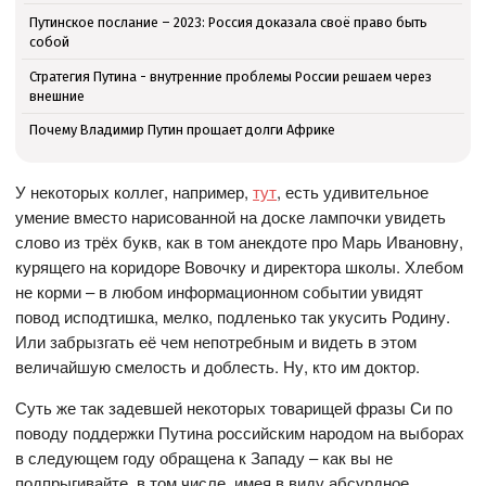
Путинское послание – 2023: Россия доказала своё право быть
собой
Стратегия Путина - внутренние проблемы России решаем через
внешние
Почему Владимир Путин прощает долги Африке
У некоторых коллег, например,
тут
, есть удивительное
умение вместо нарисованной на доске лампочки увидеть
слово из трёх букв, как в том анекдоте про Марь Ивановну,
курящего на коридоре Вовочку и директора школы. Хлебом
не корми – в любом информационном событии увидят
повод исподтишка, мелко, подленько так укусить Родину.
Или забрызгать её чем непотребным и видеть в этом
величайшую смелость и доблесть. Ну, кто им доктор.
Суть же так задевшей некоторых товарищей фразы Си по
поводу поддержки Путина российским народом на выборах
в следующем году обращена к Западу – как вы не
подпрыгивайте, в том числе, имея в виду абсурдное