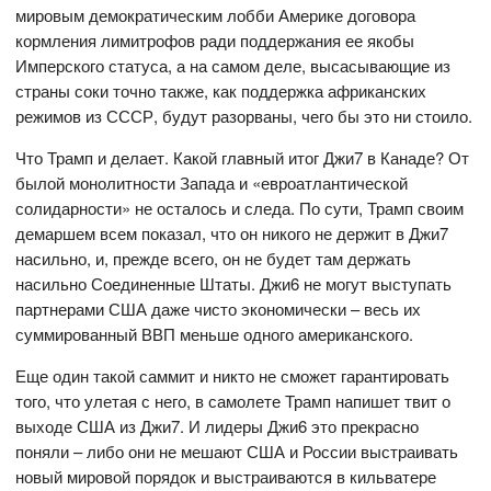
мировым демократическим лобби Америке договора
кормления лимитрофов ради поддержания ее якобы
Имперского статуса, а на самом деле, высасывающие из
страны соки точно также, как поддержка африканских
режимов из СССР, будут разорваны, чего бы это ни стоило.
Что Трамп и делает. Какой главный итог Джи7 в Канаде? От
былой монолитности Запада и «евроатлантической
солидарности» не осталось и следа. По сути, Трамп своим
демаршем всем показал, что он никого не держит в Джи7
насильно, и, прежде всего, он не будет там держать
насильно Соединенные Штаты. Джи6 не могут выступать
партнерами США даже чисто экономически – весь их
суммированный ВВП меньше одного американского.
Еще один такой саммит и никто не сможет гарантировать
того, что улетая с него, в самолете Трамп напишет твит о
выходе США из Джи7. И лидеры Джи6 это прекрасно
поняли – либо они не мешают США и России выстраивать
новый мировой порядок и выстраиваются в кильватере