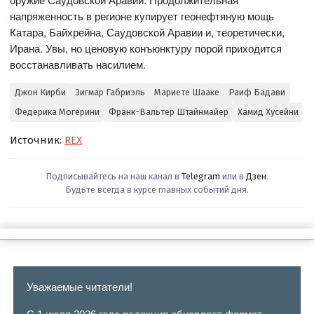
напряженность в регионе купирует геонефтяную мощь
Катара, Байхрейна, Саудовской Аравии и, теоретически,
Ирана. Увы, но ценовую конъюнктуру порой приходится
восстанавливать насилием.
Джон Кирби
Зигмар Габриэль
Мариете Шааке
Раиф Бадави
Федерика Могерини
Франк-Вальтер Штайнмайер
Хамид Хусейни
Источник:
REX
Подписывайтесь на наш канал в
Telegram
или в
Дзен
.
Будьте всегда в курсе главных событий дня.
Уважаемые читатели!