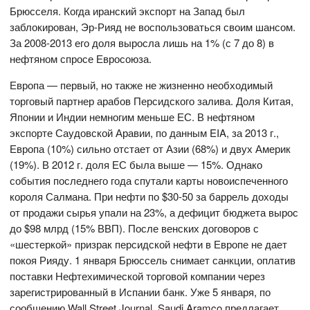
Брюсселя. Когда иранский экспорт на Запад был
заблокирован, Эр-Рияд не воспользоваться своим шансом.
За 2008-2013 его доля выросла лишь на 1% (с 7 до 8) в
нефтяном спросе Евросоюза.
Европа — первый, но также не жизненно необходимый
торговый партнер арабов Персидского залива. Доля Китая,
Японии и Индии немногим меньше ЕС. В нефтяном
экспорте Саудовской Аравии, по данным EIA, за 2013 г.,
Европа (10%) сильно отстает от Азии (68%) и двух Америк
(19%). В 2012 г. доля ЕС была выше — 15%. Однако
события последнего года спутали карты новоиспеченного
короля Салмана. При нефти по $30-50 за баррель доходы
от продажи сырья упали на 23%, а дефицит бюджета вырос
до $98 млрд (15% ВВП). После венских договоров с
«шестеркой» призрак персидской нефти в Европе не дает
покоя Рияду. 1 января Брюссель снимает санкции, оплатив
поставки Нефтехимической торговой компании через
зарегистрированный в Испании банк. Уже 5 января, по
сообщению Wall Street Journal, Saudi Aramco предлагает