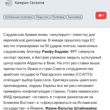
Камран Гасанов
1
Глобальная политика
Общество
Политика
Экономика
Саудовская Аравия вновь «оккупирует» повестку дня
европейской дипломатии. В январе прошлого года ЕС
жестко отреагировал на 50 ударов плетью, нанесенных
саудовскому блоггеру
Раифу Бадави
. ФРГ свернула
экспорт оружия, а Австрия угрожала закрыть культурный
центр короля Абдаллы в Вене. На этот раз ставки выше:
причастность Ирана и стран Совета сотрудничества
арабских государств Персидского залива (ССАГПЗ)
отягощает выбор Брюсселя. Критикуя казнь шиитского
проповедника, лидеры Европы все же рассчитывают
примирить конфликтующие стороны. Глава германского
МИД призывает «оставить в стороне разногласия на
Ближнем Востоке» и «сфокусироваться на Исламском
государстве» и Йемене.
Франк-Вальтер Штайнмайер