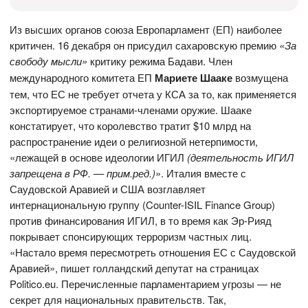
Из высших органов союза Европарламент (ЕП) наиболее
критичен. 16 декабря он присудил сахаровскую премию
«За
свободу мысли»
критику режима Бадави. Член
международного комитета ЕП
Мариете Шааке
возмущена
тем, что ЕС не требует отчета у КСА за то, как применяется
экспортируемое странами-членами оружие. Шааке
констатирует, что королевство тратит $10 млрд на
распространение идеи о религиозной нетерпимости,
«лежащей в основе идеологии ИГИЛ
(деятельность ИГИЛ
запрещена в РФ
. —
прим.ред.)
». Италия вместе с
Саудовской Аравией и США возглавляет
интернациональную группу (Counter-ISIL Finance Group)
против финансирования ИГИЛ, в то время как Эр-Рияд
покрывает спонсирующих терроризм частных лиц.
«Настало время пересмотреть отношения ЕС с Саудовской
Аравией», пишет голландский депутат на страницах
Politico.eu. Перечисленные парламентарием угрозы — не
секрет для национальных правительств. Так,