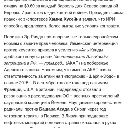
скидку на $0.60 за каждый баррель для Северо-западной
Европы. Иран готов к «дисконтной войне». Президент союза
иранских экспортеров
Хамид Хусейни
заявил, что ИРИ
способна предложить более выгодные условия контракта.
Политика Эр-Рияда противоречит не только европейским
нормам о защите прав человека. Йеменская интервенция
против хоуситов привела к усилению «Аль-Каиды
арабского полуострова»
(деятельность Аль-Каиды
запрещена в
РФ. — прим.ред.)
(АКАП) на побережье
Аденского залива. Напомним, что именно АКАП взяла
ответственность за атаки на типографию «Шарли-Эбдо» в
начале 2015 г. В сентябре того же года под нажимом
Франции, США, Британии, Нидерланды отозвали
резолюцию о расследовании ООН военных преступлений
саудовской коалиции в Йемене. Наущаемые королевством
радикалы против
Башара Асада
в Сирии через год
устроили теракты в Париже. В Ливии при поддержке
нефтяных монархий половина страны оказалась в руках