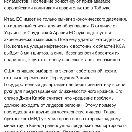
исламистов. Последние бойкотируют признаваемое
европейскими политиками правительство в Тобруке.
Итак, ЕС имеет не только рычаги экономического давления,
но и длинный список для их обоснования. В отличие от
Украины, в Саудовской Аравии ЕС руководствуется
экономической максимой. Пока ему удается «отсидеться».
Но, когда на улицы нефтеносных восточных областей КСА
выйдут 3 млн шиитов, а силы безопасности бросятся их
подавлять, «прятать голову в песок» станет невозможно.
США, снявшие эмбарго на экспорт собственной нефти,
готовы к переменам в Персидском Заливе.
Государственный департамент не берет инициативу в свои
руки для предотвращения ближневосточного кризиса. Его
спикер
Джон Кирби
считает, что «решение проблемы
должно исходить от лидеров региона». Этому примеру
последовали и другие англосаксонские лидеры. Глава
британского МИД уступил право слова второразрядному
министру, а Канада равнодушно продолжит экспортировать
оружие Саудовской Аравии. Продолжительная