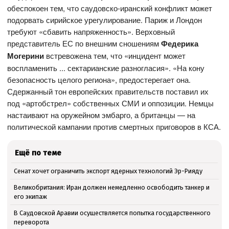
обеспокоен тем, что саудовско-иранский конфликт может
подорвать сирийское урегулирование. Париж и Лондон
требуют «сбавить напряженность». Верховный
представитель ЕС по внешним сношениям
Федерика
Могерини
встревожена тем, что «инцидент может
воспламенить ... сектарианские разногласия». «На кону
безопасность целого региона», предостерегает она.
Сдержанный тон европейских правительств поставил их
под «артобстрел» собственных СМИ и оппозиции. Немцы
настаивают на оружейном эмбарго, а британцы — на
политической кампании против смертных приговоров в КСА.
Ещё по теме
Сенат хочет ограничить экспорт ядерных технологий Эр-Рияду
Великобритания: Иран должен немедленно освободить танкер и
его экипаж
В Саудовской Аравии осуществляется попытка государственного
переворота