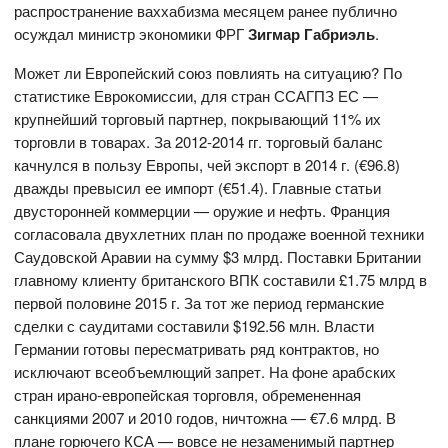
распространение ваххабизма месяцем ранее публично
осуждал министр экономики ФРГ
Зигмар Габриэль
.
Может ли Европейский союз повлиять на ситуацию? По
статистике Еврокомиссии, для стран ССАГПЗ ЕС —
крупнейший торговый партнер, покрывающий 11% их
торговли в товарах. За 2012-2014 гг. торговый баланс
качнулся в пользу Европы, чей экспорт в 2014 г. (€96.8)
дважды превысил ее импорт (€51.4). Главные статьи
двусторонней коммерции — оружие и нефть. Франция
согласовала двухлетних план по продаже военной техники
Саудовской Аравии на сумму $3 млрд. Поставки Британии
главному клиенту британского ВПК составили £1.75 млрд в
первой половине 2015 г. За тот же период германские
сделки с саудитами составили $192.56 млн. Власти
Германии готовы пересматривать ряд контрактов, но
исключают всеобъемлющий запрет. На фоне арабских
стран ирано-европейская торговля, обремененная
санкциями 2007 и 2010 годов, ничтожна — €7.6 млрд. В
плане горючего КСА — вовсе не незаменимый партнер